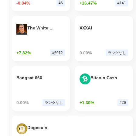
-0.84%
+16.47%
#6
#141
The White Bull
XXXAi
+7.82%
0.00%
#6012
ランクなし
Bangsat 666
Bitcoin Cash
0.00%
+1.30%
ランクなし
#26
Dogecoin