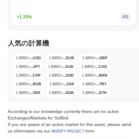
+1.33%
#11
人気の計算機
1 BIRD
=
...
USD
1 BIRD
=
...
EUR
1 BIRD
=
...
GBP
1 BIRD
=
...
JPY
1 BIRD
=
...
AUD
1 BIRD
=
...
CAD
1 BIRD
=
...
CHF
1 BIRD
=
...
SGD
1 BIRD
=
...
MXN
1 BIRD
=
...
RUB
1 BIRD
=
...
ZAR
1 BIRD
=
...
TRY
1 BIRD
=
...
SEK
1 BIRD
=
...
NOK
1 BIRD
=
...
ETH
According to our knowledge currently there are no active
Exchanges/Markets for SolBird.
If you are aware of an active market for this asset, please send
us information via our
form.
MODIFY PROJECT