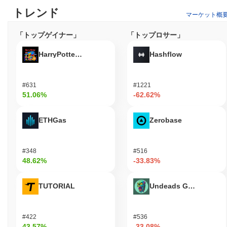
トレンド
マーケット概
「トップゲイナー」
「トップロサー」
HarryPotterObamaSonic10Inu (ETH)
Hashflow
#631
#1221
51.06%
-62.62%
ETHGas
Zerobase
#348
#516
48.62%
-33.83%
TUTORIAL
Undeads Games
#422
#536
43.57%
-33.08%