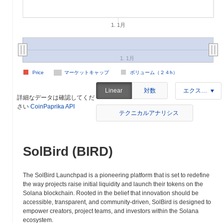
1. 1月
1. 1月
Price
マーケットキャップ
ボリューム（２４h）
対数
Linear
エクスポート
詳細なデータは確認してくだ
さい
CoinPaprika API
テクニカルアナリシス
SolBird (BIRD)
The SolBird Launchpad is a pioneering platform that is set to redefine
the way projects raise initial liquidity and launch their tokens on the
Solana blockchain. Rooted in the belief that innovation should be
accessible, transparent, and community-driven, SolBird is designed to
empower creators, project teams, and investors within the Solana
ecosystem.