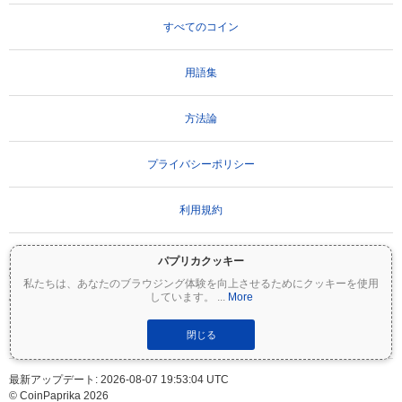
すべてのコイン
用語集
方法論
プライバシーポリシー
利用規約
パプリカクッキー
重要な免責事項：
暗号資産は非常にボラティリティが高く、重大なリスクを伴いま
私たちは、あなたのブラウジング体験を向上させるためにクッキーを使用
す。投資額の一部または全額を失う可能性があります。Coinpaprikaのすべての情報は
しています。
...
More
情報提供のみを目的としており、財務または投資のアドバイスを構成するものではあ
りません。投資判断を行う前に、必ずご自身で調査（DYOR）を行い、資格のあるファ
イナンシャルアドバイザーに相談してください。Coinpaprikaは、この情報の使用に起
閉じる
因するいかなる損失についても責任を負いません。
最新アップデート: 2026-08-07 19:53:04 UTC
© CoinPaprika 2026