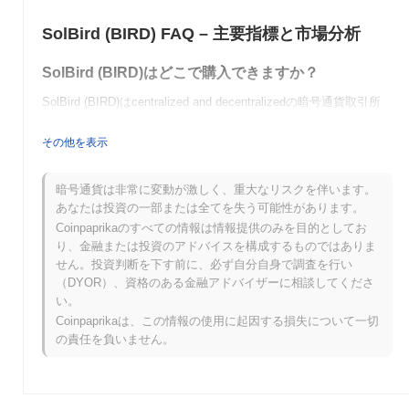
SolBird (BIRD) FAQ – 主要指標と市場分析
SolBird (BIRD)はどこで購入できますか？
SolBird (BIRD)はcentralized and decentralizedの暗号通貨取引所
で広く利用できます。
その他を表示
SolBirdの現在の日次取引量はいくらですか？
過去24時間で、SolBirdの取引量は
$0.00
.
暗号通貨は非常に変動が激しく、重大なリスクを伴います。
あなたは投資の一部または全てを失う可能性があります。
SolBirdの価格範囲の履歴は何ですか？
Coinpaprikaのすべての情報は情報提供のみを目的としてお
り、金融または投資のアドバイスを構成するものではありま
史上最高値（ATH）：
$0.000379
せん。投資判断を下す前に、必ず自分自身で調査を行い
史上最安値（ATL）：
$0.00
（DYOR）、資格のある金融アドバイザーに相談してくださ
い。
SolBirdは現在、ATHより
~99.98%
低く取引されています .
Coinpaprikaは、この情報の使用に起因する損失について一切
の責任を負いません。
SolBirdは、より広範な暗号市場と比較してどのよう
なパフォーマンスですか？
過去7日間で、SolBirdは
0.00%
上昇し、
0.59%
の上昇を記録した全
体の暗号市場を下回っています。これは、より広範な市場のモメ