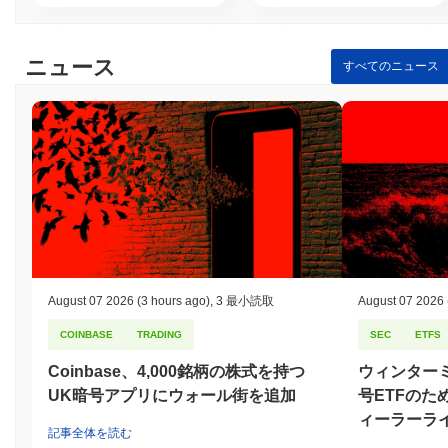
ニュース
すべてのニュース
August 07 2026
(3 hours ago)
,
3 最小読取
August 07 2026
COINBASE
TRADING
SEC
ETFS
Coinbase、4,000銘柄の株式を持つ
ウィンター
UK暗号アプリにウォール街を追加
号ETFのた
ィーラーラ
記事全体を読む