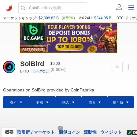
マーケットキャップ:
$2,309.83 B
(0.59%)
Vol 24H:
$244.05 B
BTC ドミナ
SolBird
$0.00
(0.00%)
BIRD
ランクなし
Operations on SolBird provided by CoinPaprika
稼ぐ
財布
購入
売る
取引所
0
概要
取引所
/
マーケット
類似コイン
流動性
ウィジット