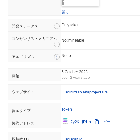
開く
Only token
開発ステータス
コンセンサス・メカニズム
Not mineable
None
アルゴリズム
5 October 2023
開始
over 2 years ago
ウェブサイト
solbird.solanaproject.site
Token
資産タイプ
7y2K...jRHp
コピー
契約アドレス
探検者
(1)
solscan.io