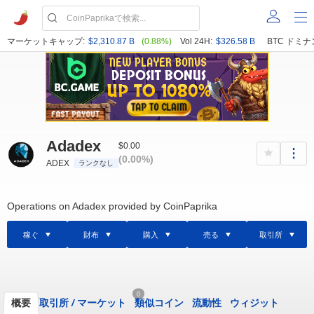
マーケットキャップ:
$2,310.87 B
(0.88%)
Vol 24H:
$326.58 B
BTC ドミナ
Adadex
$0.00
(0.00%)
ADEX
ランクなし
Operations on Adadex provided by CoinPaprika
稼ぐ
財布
購入
売る
取引所
0
概要
取引所
/
マーケット
類似コイン
流動性
ウィジット