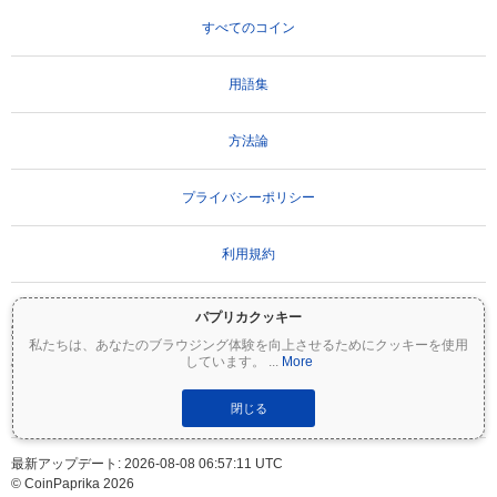
すべてのコイン
用語集
方法論
プライバシーポリシー
利用規約
パプリカクッキー
重要な免責事項：
暗号資産は非常にボラティリティが高く、重大なリスクを伴いま
私たちは、あなたのブラウジング体験を向上させるためにクッキーを使用
す。投資額の一部または全額を失う可能性があります。Coinpaprikaのすべての情報は
しています。
...
More
情報提供のみを目的としており、財務または投資のアドバイスを構成するものではあ
りません。投資判断を行う前に、必ずご自身で調査（DYOR）を行い、資格のあるファ
イナンシャルアドバイザーに相談してください。Coinpaprikaは、この情報の使用に起
閉じる
因するいかなる損失についても責任を負いません。
最新アップデート: 2026-08-08 06:57:11 UTC
© CoinPaprika 2026