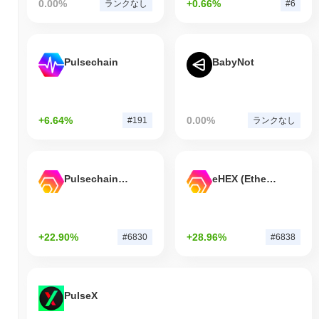
0.00%
+0.66%
ランクなし
#6
Pulsechain
BabyNot
+6.64%
0.00%
#191
ランクなし
Pulsechain Bridged HEX (Pulsechain)
eHEX (Ethereum)
+22.90%
+28.96%
#6830
#6838
PulseX