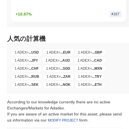
+10.87%
#167
人気の計算機
1 ADEX
=
...
USD
1 ADEX
=
...
EUR
1 ADEX
=
...
GBP
1 ADEX
=
...
JPY
1 ADEX
=
...
AUD
1 ADEX
=
...
CAD
1 ADEX
=
...
CHF
1 ADEX
=
...
SGD
1 ADEX
=
...
MXN
1 ADEX
=
...
RUB
1 ADEX
=
...
ZAR
1 ADEX
=
...
TRY
1 ADEX
=
...
SEK
1 ADEX
=
...
NOK
1 ADEX
=
...
ETH
According to our knowledge currently there are no active
Exchanges/Markets for Adadex.
If you are aware of an active market for this asset, please send
us information via our
form.
MODIFY PROJECT