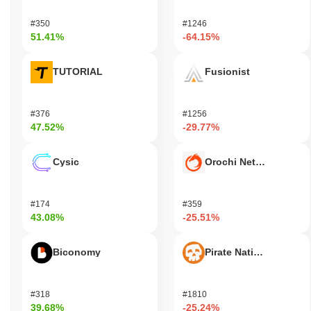
#350
#1246
51.41%
-64.15%
TUTORIAL
Fusionist
#376
#1256
47.52%
-29.77%
Cysic
Orochi Network
#174
#359
43.08%
-25.51%
Biconomy
Pirate Nation Token
#318
#1810
39.68%
-25.24%