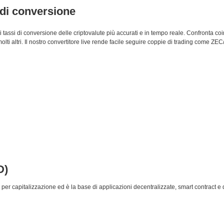
e di conversione
 i tassi di conversione delle criptovalute più accurati e in tempo reale. Confronta 
altri. Il nostro convertitore live rende facile seguire coppie di trading come ZEC/
D)
er capitalizzazione ed è la base di applicazioni decentralizzate, smart contract e 