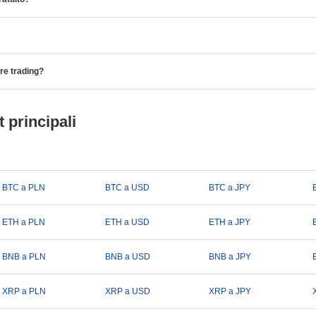
are trading?
 principali
BTC a PLN
BTC a USD
BTC a JPY
ETH a PLN
ETH a USD
ETH a JPY
BNB a PLN
BNB a USD
BNB a JPY
XRP a PLN
XRP a USD
XRP a JPY