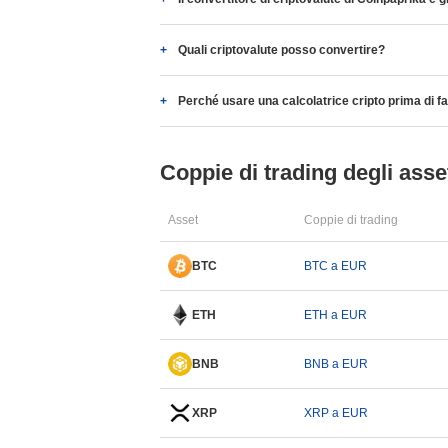
Quali criptovalute posso convertire?
Perché usare una calcolatrice cripto prima di f
Coppie di trading degli asset
Asset
Coppie di trading
BTC
BTC a EUR
ETH
ETH a EUR
BNB
BNB a EUR
XRP
XRP a EUR