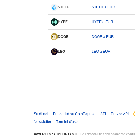
STETH
STETH a EUR
HYPE
HYPE a EUR
DOGE
DOGE a EUR
LEO
LEO a EUR
Su di noi
Pubblicità su CoinPaprika
API
Prezzo API
Newsletter
Termini d'uso
AVVERTENZA IMPORTANTE:
Le criptovalute sono altamente volatili