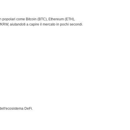
coin popolari come Bitcoin (BTC), Ethereum (ETH),
KRW, aiutandoti a capire il mercato in pochi secondi.
dell'ecosistema DeFi.