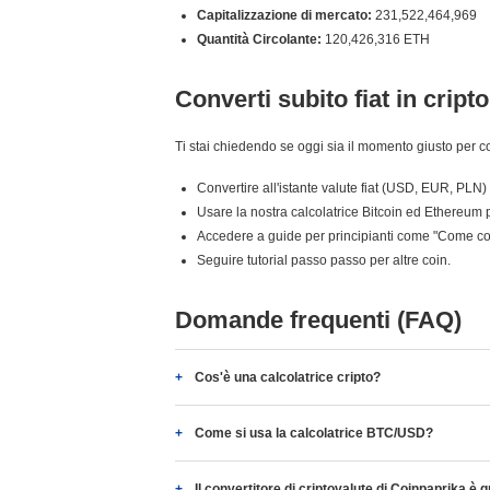
Capitalizzazione di mercato:
231,522,464,969
Quantità Circolante:
120,426,316 ETH
Converti subito fiat in cripto
Ti stai chiedendo se oggi sia il momento giusto per c
Convertire all'istante valute fiat (USD, EUR, PLN) 
Usare la nostra calcolatrice Bitcoin ed Ethereum p
Accedere a guide per principianti come "Come c
Seguire tutorial passo passo per altre coin.
Domande frequenti (FAQ)
Cos'è una calcolatrice cripto?
Come si usa la calcolatrice BTC/USD?
Il convertitore di criptovalute di Coinpaprika è g