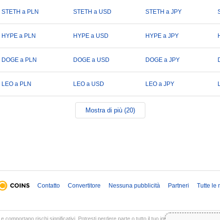
STETH a PLN
STETH a USD
STETH a JPY
HYPE a PLN
HYPE a USD
HYPE a JPY
DOGE a PLN
DOGE a USD
DOGE a JPY
LEO a PLN
LEO a USD
LEO a JPY
Mostra di più (20)
Contatto
Convertitore
Nessuna pubblicità
Partneri
Tutte le
 e comportano rischi significativi. Potresti perdere parte o tutto il tuo investimento. Tutte le