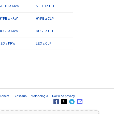
STETH a KRW
STETH a CLP
HYPE a KRW
HYPE a CLP
DOGE a KRW
DOGE a CLP
LEO a KRW
LEO a CLP
 monete
Glossario
Metodologia
Politiche privacy
 informazioni su Coinpaprika sono fornite esclusivamente a scopo