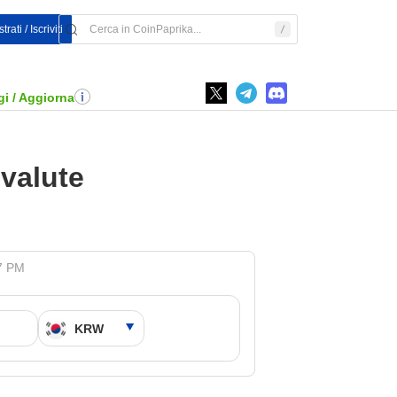
rati / Iscriviti
i / Aggiorna
ovalute
47 PM