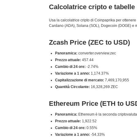
Calcolatrice cripto e tabell
Usa la calcolatrice cripto di Coinpaprika per ottenere
Cardano (ADA), Solana (SOL), Dogecoin (DOGE) e molti 
Zcash Price (ZEC to USD)
Panoramica:
converter.overview.zec
Prezzo attuale:
457.44
Cambio di 24 ore:
-2.74%
Variazione a 1 anno:
1,174.37%
Capitalizzazione di mercato:
7,469,170,955
Quantità Circolante:
16,328,269 ZEC
Ethereum Price (ETH to US
Panoramica:
Ethereum è la seconda criptovaluta p
Prezzo attuale:
1,922.52
Cambio di 24 ore:
0.55%
Variazione a 1 anno:
-54.33%