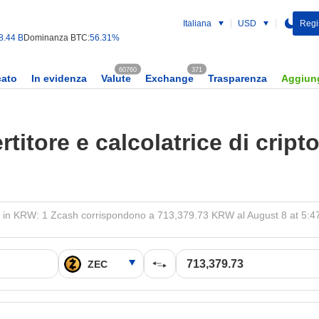
Italiana
USD
Regist
8.44 B
Dominanza BTC:
56.31%
60760
371
cato
In evidenza
Valute
Exchange
Trasparenza
Aggiung
titore e calcolatrice di cript
in KRW: 1 Zcash corrispondono a 713,379.73 KRW al August 8 at 5: