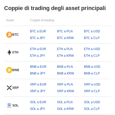
Coppie di trading degli asset principali
Asset
Coppie di trading
BTC a EUR
BTC a PLN
BTC a USD
BTC
BTC a JPY
BTC a KRW
BTC a CLP
ETH a EUR
ETH a PLN
ETH a USD
ETH
ETH a JPY
ETH a KRW
ETH a CLP
BNB a EUR
BNB a PLN
BNB a USD
BNB
BNB a JPY
BNB a KRW
BNB a CLP
XRP a EUR
XRP a PLN
XRP a USD
XRP
XRP a JPY
XRP a KRW
XRP a CLP
SOL a EUR
SOL a PLN
SOL a USD
SOL
SOL a JPY
SOL a KRW
SOL a CLP