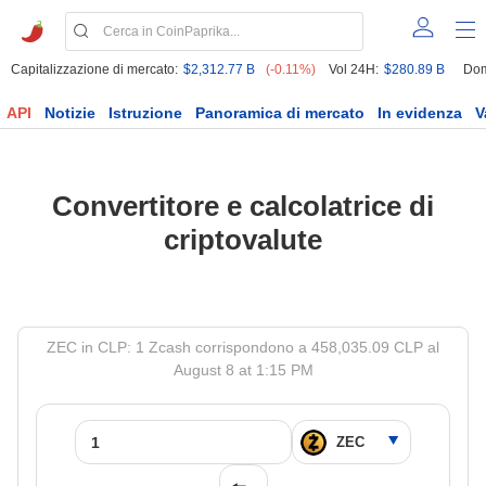
Capitalizzazione di mercato:
$2,312.77 B
(-0.11%)
Vol 24H:
$280.89 B
Dom
API
Notizie
Istruzione
Panoramica di mercato
In evidenza
V
Convertitore e calcolatrice di
criptovalute
ZEC in CLP: 1 Zcash corrispondono a 458,035.09 CLP al
August 8 at 1:15 PM