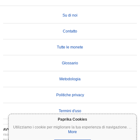
Su di noi
Contatto
Tutte le monete
Glossario
Metodologia
Politiche privacy
Termini d'uso
Paprika Cookies
Utilizziamo i cookie per migliorare la tua esperienza di navigazione.
...
AVVERTENZA IMPORTANTE:
Le criptovalute sono altamente volatili e comportano
More
rischi significativi. Potresti perdere parte o tutto il tuo investimento. Tutte le informazioni
su Coinpaprika sono fornite esclusivamente a scopo informativo e non costituiscono