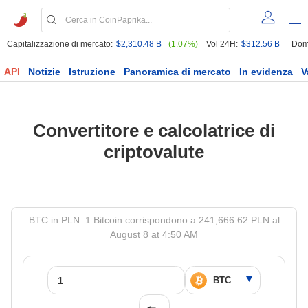
Capitalizzazione di mercato:
$2,310.48 B
(1.07%)
Vol 24H:
$312.56 B
Dom
API
Notizie
Istruzione
Panoramica di mercato
In evidenza
V
Convertitore e calcolatrice di
criptovalute
BTC in PLN: 1 Bitcoin corrispondono a 241,666.62 PLN al
August 8 at 4:50 AM