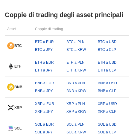
Coppie di trading degli asset principali
Asset
Coppie di trading
BTC a EUR
BTC a PLN
BTC a USD
BTC
BTC a JPY
BTC a KRW
BTC a CLP
ETH a EUR
ETH a PLN
ETH a USD
ETH
ETH a JPY
ETH a KRW
ETH a CLP
BNB a EUR
BNB a PLN
BNB a USD
BNB
BNB a JPY
BNB a KRW
BNB a CLP
XRP a EUR
XRP a PLN
XRP a USD
XRP
XRP a JPY
XRP a KRW
XRP a CLP
SOL a EUR
SOL a PLN
SOL a USD
SOL
SOL a JPY
SOL a KRW
SOL a CLP