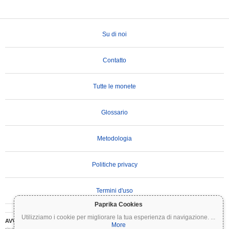
Su di noi
Contatto
Tutte le monete
Glossario
Metodologia
Politiche privacy
Termini d'uso
Paprika Cookies
Utilizziamo i cookie per migliorare la tua esperienza di navigazione.
...
AVVERTENZA IMPORTANTE:
Le criptovalute sono altamente volatili e comportano
More