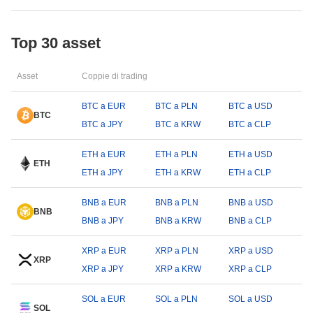
Top 30 asset
Asset
Coppie di trading
BTC a EUR
BTC a PLN
BTC a USD
BTC
BTC a JPY
BTC a KRW
BTC a CLP
ETH a EUR
ETH a PLN
ETH a USD
ETH
ETH a JPY
ETH a KRW
ETH a CLP
BNB a EUR
BNB a PLN
BNB a USD
BNB
BNB a JPY
BNB a KRW
BNB a CLP
XRP a EUR
XRP a PLN
XRP a USD
XRP
XRP a JPY
XRP a KRW
XRP a CLP
SOL a EUR
SOL a PLN
SOL a USD
SOL