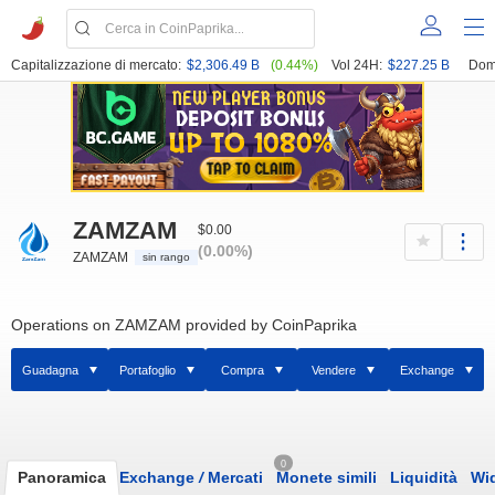
Capitalizzazione di mercato:
$2,306.49 B
(0.44%)
Vol 24H:
$227.25 B
Dom
ZAMZAM
$0.00
(0.00%)
ZAMZAM
sin rango
Operations on ZAMZAM provided by CoinPaprika
Guadagna
Portafoglio
Compra
Vendere
Exchange
0
Panoramica
Exchange
/
Mercati
Monete simili
Liquidità
Wi