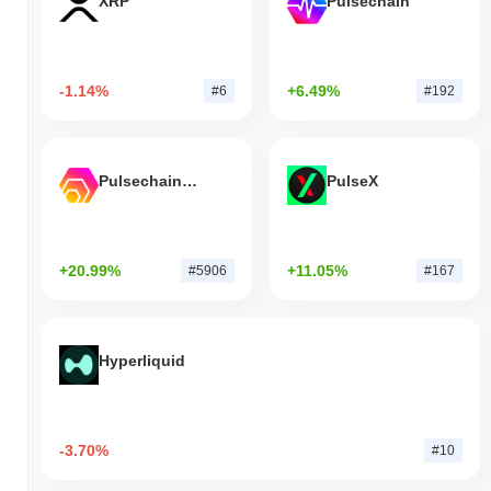
XRP
Pulsechain
-1.14%
+6.49%
#6
#192
Pulsechain Bridged HEX (Pulsechain)
PulseX
+20.99%
+11.05%
#5906
#167
Hyperliquid
-3.70%
#10