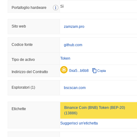
Sì
Portafoglio hardware
Sito web
zamzam.pro
Codice fonte
github.com
Token
Tipo de activo
0xa5...b6b8
Copia
Indirizzo del Contratto
Esploratori
(1)
bscscan.com
Binance Coin (BNB) Token (BEP-20)
Etichette
(13886)
Suggerisci un'etichetta