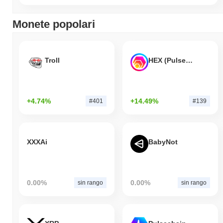
Monete popolari
Troll
HEX (Pulsechain)
+4.74%
+14.49%
#401
#139
XXXAi
BabyNot
0.00%
0.00%
sin rango
sin rango