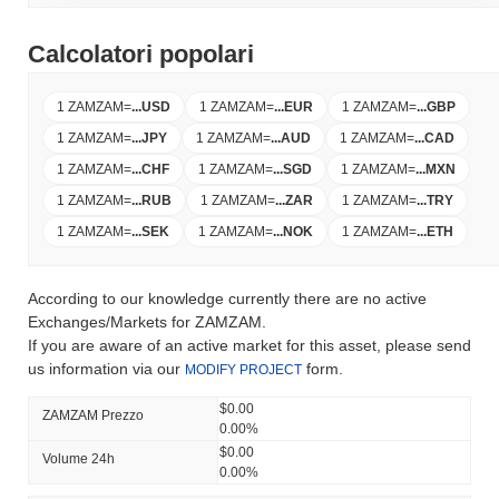
Calcolatori popolari
1 ZAMZAM
=
...
USD
1 ZAMZAM
=
...
EUR
1 ZAMZAM
=
...
GBP
1 ZAMZAM
=
...
JPY
1 ZAMZAM
=
...
AUD
1 ZAMZAM
=
...
CAD
1 ZAMZAM
=
...
CHF
1 ZAMZAM
=
...
SGD
1 ZAMZAM
=
...
MXN
1 ZAMZAM
=
...
RUB
1 ZAMZAM
=
...
ZAR
1 ZAMZAM
=
...
TRY
1 ZAMZAM
=
...
SEK
1 ZAMZAM
=
...
NOK
1 ZAMZAM
=
...
ETH
According to our knowledge currently there are no active
Exchanges/Markets for ZAMZAM.
If you are aware of an active market for this asset, please send
us information via our
form.
MODIFY PROJECT
$0.00
ZAMZAM Prezzo
0.00%
$0.00
Volume 24h
0.00%