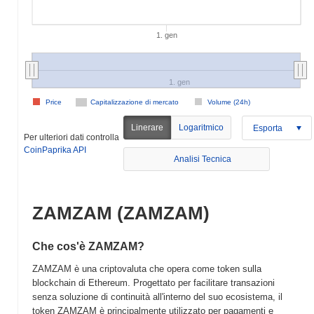
1. gen
1. gen
Price
Capitalizzazione di mercato
Volume (24h)
Linerare
Logaritmico
Esporta
Per ulteriori dati controlla
CoinPaprika API
Analisi Tecnica
ZAMZAM (ZAMZAM)
Che cos'è ZAMZAM?
ZAMZAM è una criptovaluta che opera come token sulla
blockchain di Ethereum. Progettato per facilitare transazioni
senza soluzione di continuità all'interno del suo ecosistema, il
token ZAMZAM è principalmente utilizzato per pagamenti e