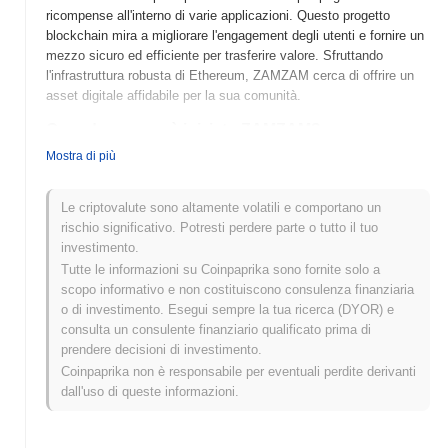
ricompense all'interno di varie applicazioni. Questo progetto
blockchain mira a migliorare l'engagement degli utenti e fornire un
mezzo sicuro ed efficiente per trasferire valore. Sfruttando
l'infrastruttura robusta di Ethereum, ZAMZAM cerca di offrire un
asset digitale affidabile per la sua comunità.
Quando e come è iniziato ZAMZAM?
Mostra di più
ZAMZAM è stato lanciato nel 2021, creato da un team focalizzato
sulla costruzione di un ecosistema finanziario decentralizzato. Il
progetto mirava a migliorare l'accessibilità finanziaria e la
Le criptovalute sono altamente volatili e comportano un
trasparenza attraverso la tecnologia blockchain. Inizialmente
rischio significativo. Potresti perdere parte o tutto il tuo
elencato su diverse borse di criptovalute, ZAMZAM ha
investimento.
guadagnato slancio all'interno della comunità, spinto dal suo
Tutte le informazioni su Coinpaprika sono fornite solo a
impegno per soluzioni DeFi innovative. Eventi principali nel suo
scopo informativo e non costituiscono consulenza finanziaria
sviluppo iniziale hanno incluso partnership strategiche e iniziative
o di investimento. Esegui sempre la tua ricerca (DYOR) e
di coinvolgimento della comunità che hanno aiutato a stabilire la
consulta un consulente finanziario qualificato prima di
sua presenza nel mercato delle criptovalute.
prendere decisioni di investimento.
Coinpaprika non è responsabile per eventuali perdite derivanti
Cosa ci aspetta per ZAMZAM?
dall'uso di queste informazioni.
ZAMZAM è pronto per una crescita significativa mentre si
avvicina a traguardi chiave delineati nella sua roadmap. Le
funzionalità in arrivo includono opzioni di staking migliorate e