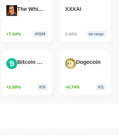
The White Bull
XXXAi
mo di lettura
ioni Possano Stakeare Crypto Senza Mai
a
+7.34%
0.00%
#5589
sin rango
Bitcoin Cash
Dogecoin
+2.09%
+0.74%
#26
#11