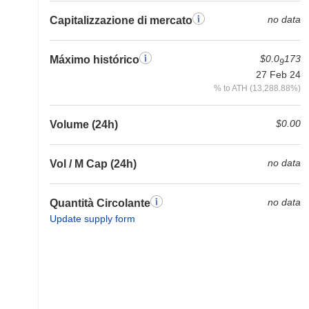
no data
Capitalizzazione di mercato
$0.0
173
Máximo histórico
9
27 Feb 24
% to ATH (13,288.88%)
$0.00
Volume (24h)
no data
Vol / M Cap (24h)
no data
Quantità Circolante
Update supply form