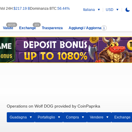
Vol 24H:
$217.19 B
Dominanza BTC:
56.44%
Italiana
USD
60725
373
Valute
Exchange
Trasparenza
Aggiungi / Aggiorna
Operations on Wolf DOG provided by CoinPaprika
Guadagna
Portafoglio
Compra
Vendere
Exchange