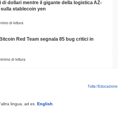
di dollari mentre il gigante della logistica AZ-
ulla stablecoin yen
nimo di lettura
Bitcoin Red Team segnala 85 bug critici in
minimo di lettura
i Rimesse in Dollari in Potere di Spesa
Tutta l'Educazione
minimo di lettura
'altra lingua, ad es.
English
.
ing di criptovalute, ma limita gli acquisti al
ll'anno
minimo di lettura