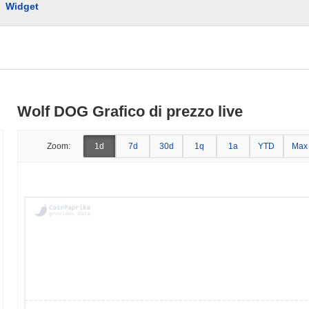
Widget
Wolf DOG Grafico di prezzo live
Zoom:
1d
7d
30d
1q
1a
YTD
Max