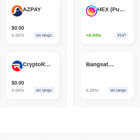
AZPAY
HEX (Pulsechain)
August 06 2026
(1 day ago)
,
3 mini
CRYPTO SERVICES
BANKS
BNY Vuole che le Istituz
$0.00
Uscire dalla Sua Custodi
0.00%
+9.44%
sin rango
#147
CryptoRadio
Bangsat 666
$0.00
0.00%
0.00%
sin rango
sin rango