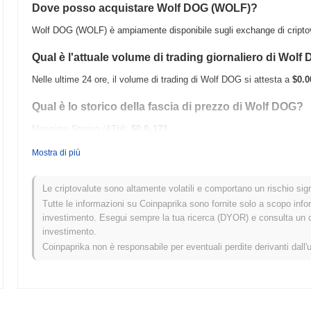
Dove posso acquistare Wolf DOG (WOLF)?
Wolf DOG (WOLF) è ampiamente disponibile sugli exchange di criptova
Qual è l'attuale volume di trading giornaliero di Wolf
Nelle ultime 24 ore, il volume di trading di Wolf DOG si attesta a
$0.0
Qual è lo storico della fascia di prezzo di Wolf DOG?
Massimo Storico (ATH):
$0.0
173
9
Minimo Storico (ATL):
$0.00
Mostra di più
Wolf DOG è attualmente scambiato
~99.25%
al di sotto del suo ATH 
Le criptovalute sono altamente volatili e comportano un rischio signi
Come si sta comportando Wolf DOG rispetto al merca
Tutte le informazioni su Coinpaprika sono fornite solo a scopo info
investimento. Esegui sempre la tua ricerca (DYOR) e consulta un con
Negli ultimi 7 giorni, Wolf DOG ha guadagnato
0.00%
, sottoperforma
investimento.
del
0.33%
. Ciò indica un ritardo temporaneo nell'azione del prezzo di
Coinpaprika non è responsabile per eventuali perdite derivanti dall'