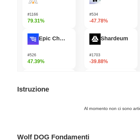
#1166
#534
79.31%
-47.78%
Epic Chain
Shardeum
#526
#1703
47.39%
-39.88%
HarryPotterObamaSonic10Inu (ETH)
Undeads Games
Istruzione
#672
#536
42.79%
-33.45%
Al momento non ci sono artico
SKYAI
Synapse
Wolf DOG Fondamenti
#230
#553