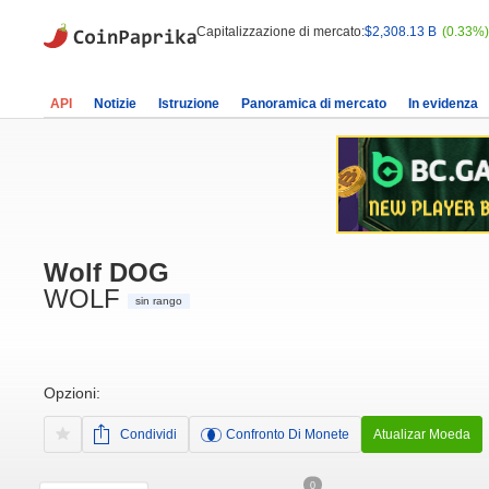
Capitalizzazione di mercato:
$2,308.13 B
(0.33%)
API
Notizie
Istruzione
Panoramica di mercato
In evidenza
Wolf DOG
WOLF
sin rango
Opzioni:
Condividi
Confronto Di Monete
Atualizar Moeda
0