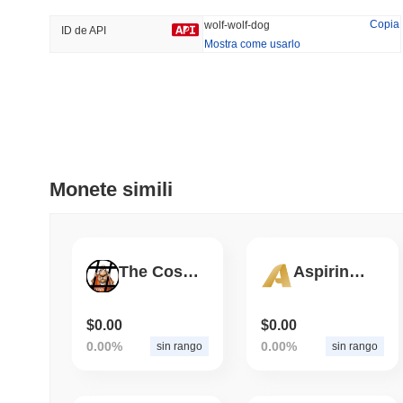
36.49%
-23.44%
Copia
wolf-wolf-dog
ID de API
Mostra come usarlo
Tendenze
Aggiunti Di Recente
HEX (Pulsechain)
SACOIN
#147
#9771
9.44%
0.61%
Monete simili
The Cosby Token BSC
Aspiring Miner
$0.00
$0.00
0.00%
0.00%
sin rango
sin rango