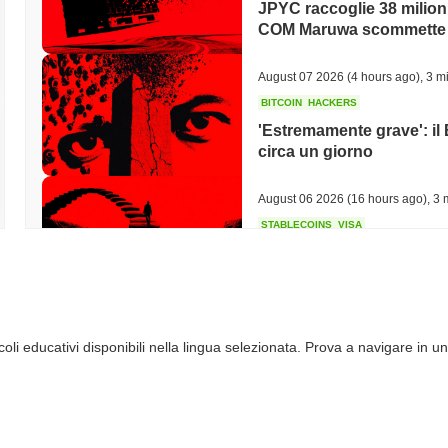
JPYC raccoglie 38 milioni 
COM Maruwa scommette s
August 07 2026
(4 hours ago)
,
3 mi
BITCOIN
HACKERS
'Estremamente grave': il 
circa un giorno
August 06 2026
(16 hours ago)
,
3 
STABLECOINS
VISA
Western Union Trasforma 
Immediato con Visa
August 06 2026
(18 hours ago)
,
3 
li educativi disponibili nella lingua selezionata. Prova a navigare in un
CRYPTO REGULATIONS
TRADING
La Russia legalizza il trad
dettaglio a 3.700 dollari a
August 06 2026
(20 hours ago)
,
3 