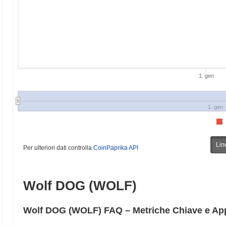
1. gen
1. gen
Lin
Per ulteriori dati controlla
CoinPaprika API
Wolf DOG (WOLF)
Wolf DOG (WOLF) FAQ – Metriche Chiave e App