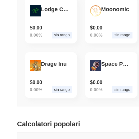
Lodge Coin V2
Moonomic
$0.00
$0.00
0.00%
0.00%
sin rango
sin rango
Drage Inu
Space Pig Coin
$0.00
$0.00
0.00%
0.00%
sin rango
sin rango
Calcolatori popolari