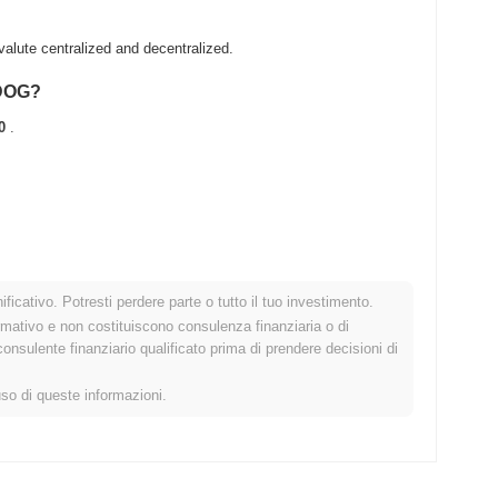
lute centralized and decentralized.
 DOG?
0
.
.
ficativo. Potresti perdere parte o tutto il tuo investimento.
to crypto più ampio?
rmativo e non costituiscono consulenza finanziaria o di
sulente finanziario qualificato prima di prendere decisioni di
ndo il mercato crypto complessivo che ha registrato un guadagno
 WOLF rispetto allo slancio del mercato più ampio.
uso di queste informazioni.