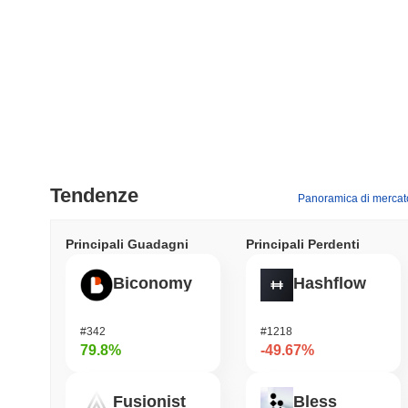
Tendenze
Panoramica di mercat
Principali Guadagni
Principali Perdenti
Biconomy
Hashflow
#342
#1218
79.8%
-49.67%
Fusionist
Bless