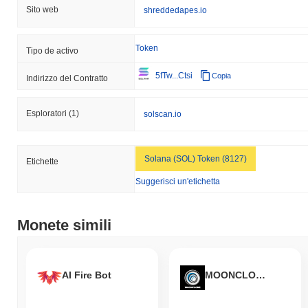
Sito web
shreddedapes.io
Token
Tipo de activo
5fTw...Ctsi
Copia
Indirizzo del Contratto
Esploratori
(1)
solscan.io
Solana (SOL) Token (8127)
Etichette
Suggerisci un'etichetta
Monete simili
AI Fire Bot
MOONCLONE