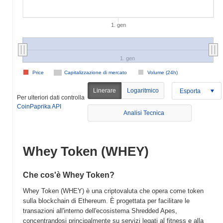
1. gen
1. gen
Price
Capitalizzazione di mercato
Volume (24h)
Linerare
Logaritmico
Esporta
Per ulteriori dati controlla
CoinPaprika API
Analisi Tecnica
Whey Token (WHEY)
Che cos'è Whey Token?
Whey Token (WHEY) è una criptovaluta che opera come token
sulla blockchain di Ethereum. È progettata per facilitare le
transazioni all'interno dell'ecosistema Shredded Apes,
concentrandosi principalmente su servizi legati al fitness e alla