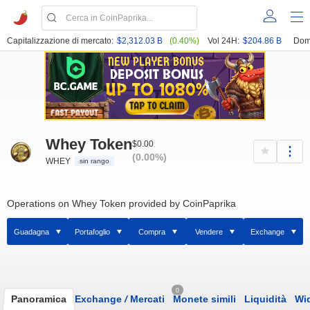
Capitalizzazione di mercato:
$2,312.03 B
(0.40%)
Vol 24H:
$204.86 B
Dom
Whey Token
$0.00
(0.00%)
WHEY
sin rango
Operations on Whey Token provided by CoinPaprika
Guadagna
Portafoglio
Compra
Vendere
Exchange
0
Panoramica
Exchange
/
Mercati
Monete simili
Liquidità
Wi