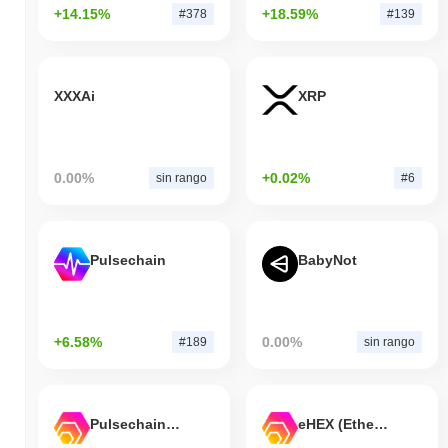
+14.15%
+18.59%
#378
#139
XXXAi
XRP
0.00%
+0.02%
sin rango
#6
Pulsechain
BabyNot
+6.58%
0.00%
#189
sin rango
Pulsechain Bridged HEX (Pulsechain)
eHEX (Ethereum)