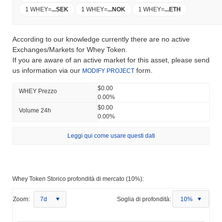
1 WHEY
=
...
SEK
1 WHEY
=
...
NOK
1 WHEY
=
...
ETH
According to our knowledge currently there are no active
Exchanges/Markets for Whey Token.
If you are aware of an active market for this asset, please send
us information via our
form.
MODIFY PROJECT
$0.00
WHEY Prezzo
0.00%
$0.00
Volume 24h
0.00%
Leggi qui come usare questi dati
Whey Token Storico profondità di mercato (10%):
Zoom:
7d
Soglia di profondità:
10%