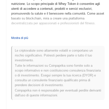
nutrizione. Lo scopo principale di Whey Token è consentire agli
utenti di accedere a contenuti, prodotti e servizi esclusivi,
promuovendo la salute e il benessere nella comunità. Come asset
basato su blockchain, mira a creare una piattaforma
decentralizzata per appassionati e professionisti del fitness.
Quando e come è iniziato Whey Token?
Mostra di più
Whey Token (WHEY) è stato lanciato nel 2021 come parte
dell'ecosistema Shredded Apes, sviluppato da un team
focalizzato sulla promozione della salute e del fitness attraverso
Le criptovalute sono altamente volatili e comportano un
la tecnologia blockchain. Il progetto mira a incentivare gli utenti ad
rischio significativo. Potresti perdere parte o tutto il tuo
adottare stili di vita più sani premiandoli con token per le loro
investimento.
attività fisiche. Inizialmente elencato su vari exchange
Tutte le informazioni su Coinpaprika sono fornite solo a
decentralizzati, Whey Token ha rapidamente guadagnato terreno
scopo informativo e non costituiscono consulenza finanziaria
all'interno della comunità del fitness, sfruttando partnership e
o di investimento. Esegui sempre la tua ricerca (DYOR) e
campagne di marketing per aumentare la sua visibilità e il
consulta un consulente finanziario qualificato prima di
coinvolgimento degli utenti.
prendere decisioni di investimento.
Coinpaprika non è responsabile per eventuali perdite derivanti
Cosa ci aspetta per Whey Token?
dall'uso di queste informazioni.
Whey Token (WHEY) è pronto per significativi progressi mentre
avanza nel suo roadmap. Le funzionalità in arrivo includono
opzioni di staking migliorate e l'integrazione di un marketplace