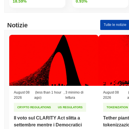
18.59%
0.93%
Whey Token è attualmente scambiato
~100.00%
al di sotto del
suo ATH .
Come si sta comportando Whey Token rispetto al
Notizie
Tutte le notizie
mercato crypto più ampio?
Negli ultimi 7 giorni, Whey Token ha guadagnato
0.00%
,
sottoperformando il mercato crypto complessivo che ha registrato
un guadagno del
0.40%
. Ciò indica un ritardo temporaneo
nell'azione del prezzo di WHEY rispetto allo slancio del mercato
più ampio.
August 08
(less than 1 hour
,
3 minimo di
August 08
2026
ago)
lettura
2026
CRYPTO REGULATIONS
US REGULATORS
TOKENIZATION
Il voto sul CLARITY Act slitta a
Tether piant
settembre mentre i Democratici
tokenizzazi