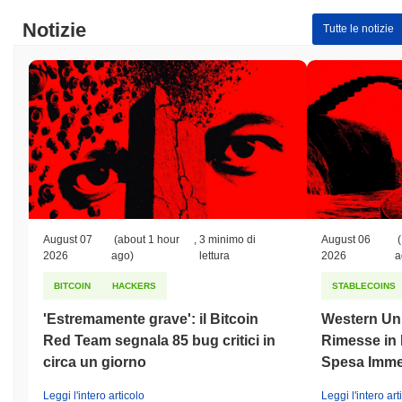
Notizie
Tutte le notizie
August 07
(about 1 hour
,
3 minimo di
August 06
(
2026
ago)
lettura
2026
a
BITCOIN
HACKERS
STABLECOINS
'Estremamente grave': il Bitcoin
Western Uni
Red Team segnala 85 bug critici in
Rimesse in D
circa un giorno
Spesa Imme
Leggi l'intero articolo
Leggi l'intero art