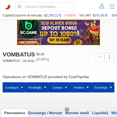
Capitalizzazione di mercato:
$2,290.12 B
(-0.68%)
Vol 24H:
$191.60 B
Dom
VOMBATUS
$0.00
(0.00%)
VOMBATUS
sin rango
Operations on VOMBATUS provided by CoinPaprika
Guadagna
Portafoglio
Compra
Vendere
Exchange
0
Panoramica
Exchange
/
Mercati
Monete simili
Liquidità
Wi