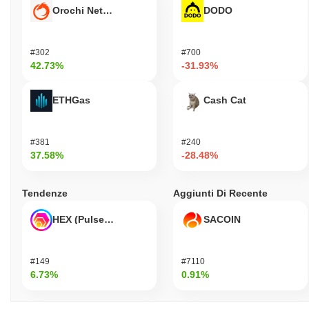
Orochi Network
DODO
#302
#700
42.73%
-31.93%
ETHGas
Cash Cat
#381
#240
37.58%
-28.48%
Tendenze
Aggiunti Di Recente
HEX (Pulsechain)
SACOIN
#149
#7110
6.73%
0.91%