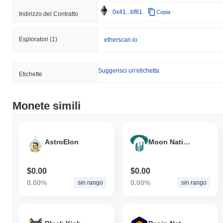
0x41...bf81
Copia
Indirizzo del Contratto
Esploratori
(1)
etherscan.io
Suggerisci un'etichetta
Etichette
Monete simili
AstroElon
Moon Nation Game
$0.00
$0.00
0.00%
0.00%
sin rango
sin rango