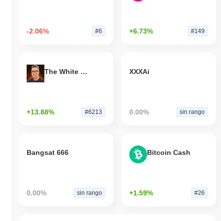
-2.06%
+6.73%
#6
#149
The White Bull
XXXAi
+13.88%
0.00%
#6213
sin rango
Bangsat 666
Bitcoin Cash
0.00%
+1.59%
sin rango
#26