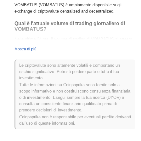
VOMBATUS (VOMBATUS) è ampiamente disponibile sugli
exchange di criptovalute centralized and decentralized.
Qual è l'attuale volume di trading giornaliero di
VOMBATUS?
Nelle ultime 24 ore, il volume di trading di VOMBATUS si attesta
a
$0.00
.
Mostra di più
Qual è lo storico della fascia di prezzo di
VOMBATUS?
Le criptovalute sono altamente volatili e comportano un
rischio significativo. Potresti perdere parte o tutto il tuo
Massimo Storico (ATH):
$4.68
investimento.
Minimo Storico (ATL):
$0.00
Tutte le informazioni su Coinpaprika sono fornite solo a
scopo informativo e non costituiscono consulenza finanziaria
VOMBATUS è attualmente scambiato
~91.85%
al di sotto del suo
o di investimento. Esegui sempre la tua ricerca (DYOR) e
ATH .
consulta un consulente finanziario qualificato prima di
prendere decisioni di investimento.
Come si sta comportando VOMBATUS rispetto al
mercato crypto più ampio?
Coinpaprika non è responsabile per eventuali perdite derivanti
dall'uso di queste informazioni.
Negli ultimi 7 giorni, VOMBATUS ha guadagnato
0.00%
,
superando il mercato crypto complessivo che ha registrato un
calo del
0.68%
. Ciò indica una forte performance nell'azione del