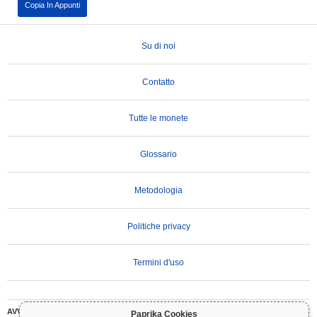
Copia In Appunti
Su di noi
Contatto
Tutte le monete
Glossario
Metodologia
Politiche privacy
Termini d'uso
AVVERTENZA IMPORTANTE:
Le criptovalute sono altamente volatili e comportano
Paprika Cookies