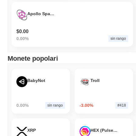
Apollo Space Token
$0.00
0.00%
sin rango
Monete popolari
BabyNot
Troll
0.00%
-3.00%
sin rango
#418
XRP
HEX (Pulsechain)