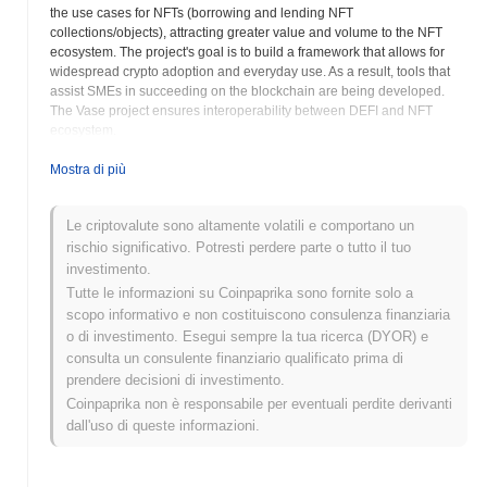
the use cases for NFTs (borrowing and lending NFT
collections/objects), attracting greater value and volume to the NFT
ecosystem. The project's goal is to build a framework that allows for
widespread crypto adoption and everyday use. As a result, tools that
assist SMEs in succeeding on the blockchain are being developed.
The Vase project ensures interoperability between DEFI and NFT
ecosystem.
Mostra di più
VASE TOKEN NFT (VASE) FAQ – Metriche
Chiave e Approfondimenti sul Mercato
Le criptovalute sono altamente volatili e comportano un
Dove posso acquistare VASE TOKEN NFT
rischio significativo. Potresti perdere parte o tutto il tuo
(VASE)?
investimento.
Tutte le informazioni su Coinpaprika sono fornite solo a
VASE TOKEN NFT (VASE) è ampiamente disponibile sugli
scopo informativo e non costituiscono consulenza finanziaria
exchange di criptovalute centralized and decentralized.
o di investimento. Esegui sempre la tua ricerca (DYOR) e
consulta un consulente finanziario qualificato prima di
Qual è l'attuale volume di trading giornaliero di
prendere decisioni di investimento.
VASE TOKEN NFT?
Coinpaprika non è responsabile per eventuali perdite derivanti
Nelle ultime 24 ore, il volume di trading di VASE TOKEN NFT si
dall'uso di queste informazioni.
attesta a
$0.00
.
Qual è lo storico della fascia di prezzo di VASE