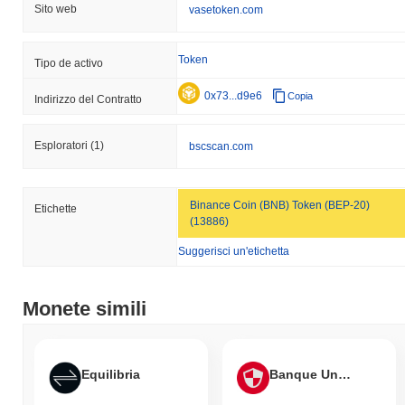
Sito web
vasetoken.com
Token
Tipo de activo
0x73...d9e6
Copia
Indirizzo del Contratto
Esploratori
(1)
bscscan.com
Binance Coin (BNB) Token (BEP-20)
Etichette
(13886)
Suggerisci un'etichetta
Monete simili
Equilibria
Banque Universal