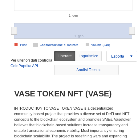
1. gen
1. gen
Price
Capitalizzazione di mercato
Volume (24h)
Linerare
Logaritmico
Esporta
Per ulteriori dati controlla
CoinPaprika API
Analisi Tecnica
VASE TOKEN NFT (VASE)
INTRODUCTION TO VASE TOKEN VASE is a decentralized
community-based project that provides a diverse set of DeFi and NFT
concepts to the blockchain ecosystem and promotes SMEs. Vasetoken
believes that blockchain-based solutions increase transparency and
enable transnational economic viability. Most importantly ensuring
blockchain scalability. The project is redefining wars and expanding