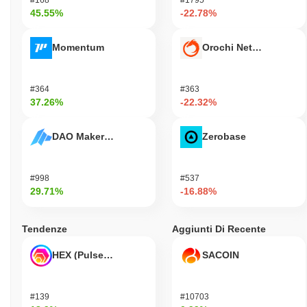
45.55%
-22.78%
Momentum
Orochi Network
#364
#363
37.26%
-22.32%
DAO Maker Token
Zerobase
#998
#537
29.71%
-16.88%
Tendenze
Aggiunti Di Recente
HEX (Pulsechain)
SACOIN
#139
#10703