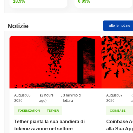
18.9%
0.99%
Notizie
Tutte le notizie
August 08
(2 hours
,
3 minimo di
August 07
(
2026
ago)
lettura
2026
a
TOKENIZATION
TETHER
COINBASE
Tether pianta la sua bandiera di
Coinbase Ag
tokenizzazione nel settore
alla Sua Ap