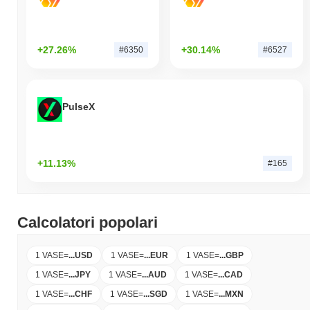
+27.26%
+30.14%
#6350
#6527
PulseX
+11.13%
#165
Calcolatori popolari
1 VASE
=
...
USD
1 VASE
=
...
EUR
1 VASE
=
...
GBP
1 VASE
=
...
JPY
1 VASE
=
...
AUD
1 VASE
=
...
CAD
1 VASE
=
...
CHF
1 VASE
=
...
SGD
1 VASE
=
...
MXN