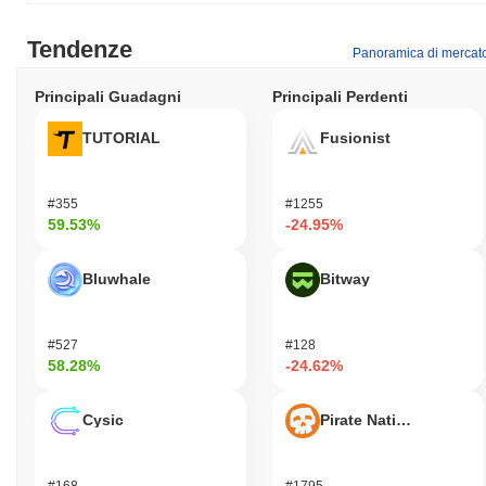
Tendenze
Panoramica di mercat
Principali Guadagni
Principali Perdenti
TUTORIAL
Fusionist
#355
#1255
59.53%
-24.95%
Bluwhale
Bitway
#527
#128
58.28%
-24.62%
Cysic
Pirate Nation Token
#168
#1795