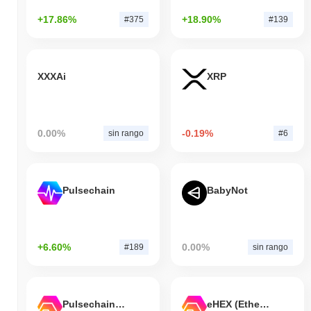
+17.86%
+18.90%
#375
#139
XXXAi
XRP
0.00%
-0.19%
sin rango
#6
Pulsechain
BabyNot
+6.60%
0.00%
#189
sin rango
Pulsechain Bridged HEX (Pulsechain)
eHEX (Ethereum)