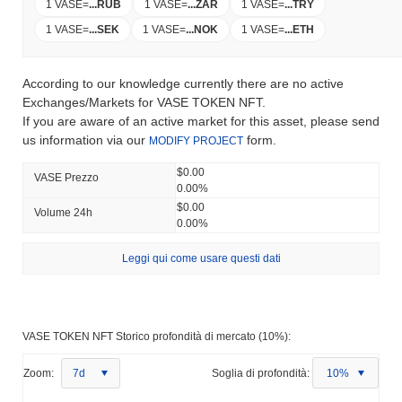
1 VASE
=
...
RUB
1 VASE
=
...
ZAR
1 VASE
=
...
TRY
1 VASE
=
...
SEK
1 VASE
=
...
NOK
1 VASE
=
...
ETH
According to our knowledge currently there are no active
Exchanges/Markets for VASE TOKEN NFT.
If you are aware of an active market for this asset, please send
us information via our
form.
MODIFY PROJECT
$0.00
VASE Prezzo
0.00%
$0.00
Volume 24h
0.00%
Leggi qui come usare questi dati
VASE TOKEN NFT Storico profondità di mercato (10%):
Zoom:
7d
Soglia di profondità:
10%