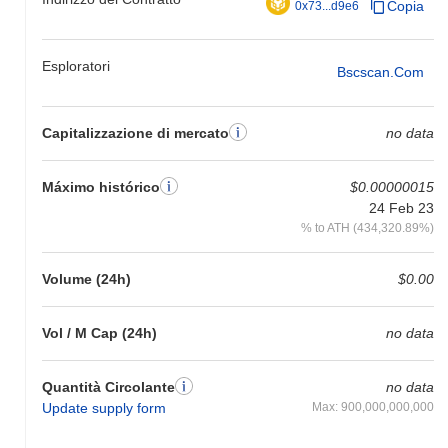
Copia
0x73...d9e6
Esploratori
Bscscan.com
Capitalizzazione di mercato
no data
Máximo histórico
$0.00000015
24 Feb 23
% to ATH (434,320.89%)
Volume (24h)
$0.00
Vol / M Cap (24h)
no data
Quantità Circolante
no data
Update supply form
Max: 900,000,000,000