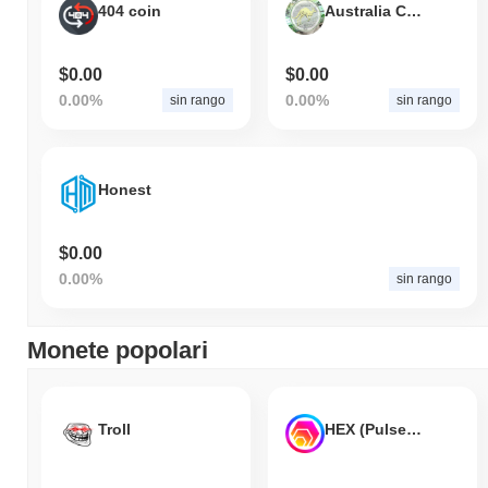
404 coin
Australia Cash
$0.00
$0.00
0.00%
0.00%
sin rango
sin rango
Honest
$0.00
0.00%
sin rango
Monete popolari
Troll
HEX (Pulsechain)