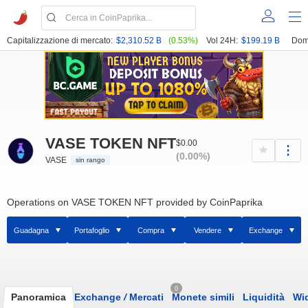
Capitalizzazione di mercato:
$2,310.52 B
(0.53%)
Vol 24H:
$199.19 B
Dom
VASE TOKEN NFT
$0.00
(0.00%)
VASE
sin rango
Operations on VASE TOKEN NFT provided by CoinPaprika
Guadagna
Portafoglio
Compra
Vendere
Exchange
0
Panoramica
Exchange
/
Mercati
Monete simili
Liquidità
Wi