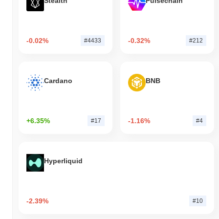
Stealth
Pulsechain
-0.02%
-0.32%
#4433
#212
Cardano
BNB
+6.35%
-1.16%
#17
#4
Hyperliquid
-2.39%
#10