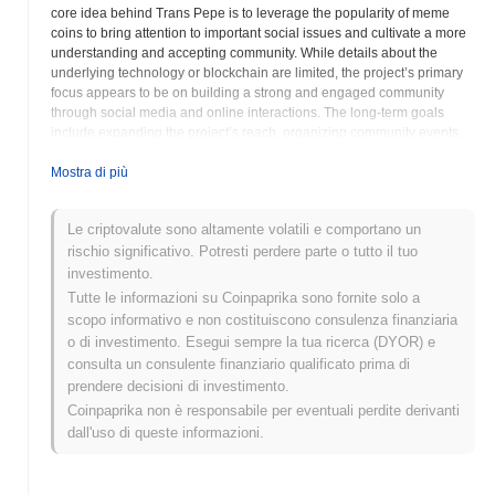
core idea behind Trans Pepe is to leverage the popularity of meme
coins to bring attention to important social issues and cultivate a more
understanding and accepting community. While details about the
underlying technology or blockchain are limited, the project’s primary
focus appears to be on building a strong and engaged community
through social media and online interactions. The long-term goals
include expanding the project’s reach, organizing community events,
and supporting transgender advocacy efforts. Potential users and
investors should conduct thorough research and understand the risks
Mostra di più
associated with cryptocurrency investments, especially those focused
on community and social impact. The project's success hinges on the
Le criptovalute sono altamente volatili e comportano un
continued engagement of its community and its ability to translate its
rischio significativo. Potresti perdere parte o tutto il tuo
mission into tangible actions and positive change within the broader
cryptocurrency space. As a relatively new project, Trans Pepe aims to
investimento.
establish itself as a symbol of inclusion within the often-volatile world
Tutte le informazioni su Coinpaprika sono fornite solo a
of digital currencies and meme coins.
scopo informativo e non costituiscono consulenza finanziaria
o di investimento. Esegui sempre la tua ricerca (DYOR) e
Trans Pepe (TRANS) FAQ – Metriche Chiave
consulta un consulente finanziario qualificato prima di
e Approfondimenti sul Mercato
prendere decisioni di investimento.
Coinpaprika non è responsabile per eventuali perdite derivanti
Dove posso acquistare Trans Pepe (TRANS)?
dall'uso di queste informazioni.
Trans Pepe (TRANS) è ampiamente disponibile sugli exchange di
criptovalute centralized and decentralized.