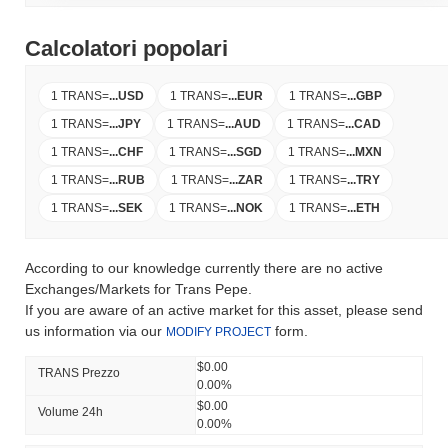
Calcolatori popolari
1 TRANS
=
...
USD
1 TRANS
=
...
EUR
1 TRANS
=
...
GBP
1 TRANS
=
...
JPY
1 TRANS
=
...
AUD
1 TRANS
=
...
CAD
1 TRANS
=
...
CHF
1 TRANS
=
...
SGD
1 TRANS
=
...
MXN
1 TRANS
=
...
RUB
1 TRANS
=
...
ZAR
1 TRANS
=
...
TRY
1 TRANS
=
...
SEK
1 TRANS
=
...
NOK
1 TRANS
=
...
ETH
According to our knowledge currently there are no active
Exchanges/Markets for Trans Pepe.
If you are aware of an active market for this asset, please send
us information via our
form.
MODIFY PROJECT
$0.00
TRANS Prezzo
0.00%
$0.00
Volume 24h
0.00%