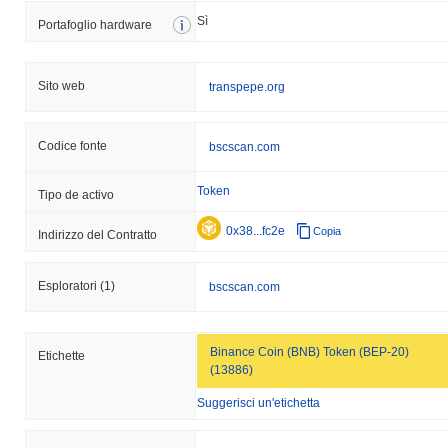
Sì
Portafoglio hardware
Sito web
transpepe.org
Codice fonte
bscscan.com
Token
Tipo de activo
0x38...fc2e
Copia
Indirizzo del Contratto
Esploratori
(1)
bscscan.com
Binance Coin (BNB) Token (BEP-20)
Etichette
(13886)
Suggerisci un'etichetta