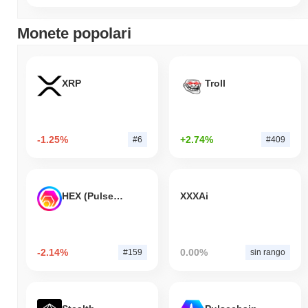
Monete popolari
XRP
Troll
-1.25%
+2.74%
#6
#409
HEX (Pulsechain)
XXXAi
-2.14%
0.00%
#159
sin rango