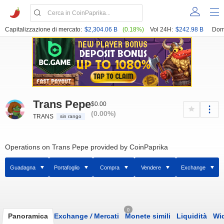
Capitalizzazione di mercato:
$2,304.06 B
(0.18%)
Vol 24H:
$242.98 B
Dom
Trans Pepe
$0.00
(0.00%)
TRANS
sin rango
Operations on Trans Pepe provided by CoinPaprika
Guadagna
Portafoglio
Compra
Vendere
Exchange
0
Panoramica
Exchange
/
Mercati
Monete simili
Liquidità
Wi