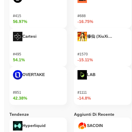
#415
#688
56.97%
-16.75%
Cartesi
修仙 (XiuXian)
#495
#1570
54.1%
-15.11%
OVERTAKE
LAB
#851
#1111
42.38%
-14.8%
Tendenze
Aggiunti Di Recente
Hyperliquid
SACOIN