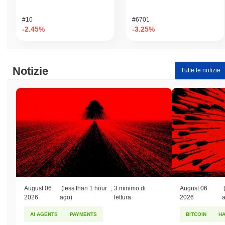
#10
#6701
-2.45%
-3.25%
Notizie
Tutte le notizie
August 06
(less than 1 hour
,
3 minimo di
August 06
2026
ago)
lettura
2026
AI AGENTS
PAYMENTS
BITCOIN
H