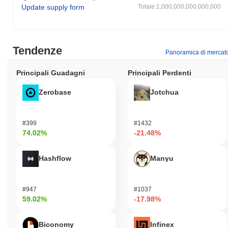
Update supply form
Totale:1,000,000,000,000,000
Tendenze
Panoramica di mercat
Principali Guadagni
Principali Perdenti
Zerobase
Jotchua
#399
#1432
74.02%
-21.48%
Hashflow
Manyu
#947
#1037
59.02%
-17.98%
Biconomy
Infinex