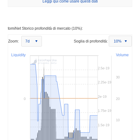
Leggi qui come usare questi dati
tomiNet Storico profondità di mercato (10%):
Zoom:
7d
Soglia di profondità:
10%
Liquidity
Volume
2.5e-19
30
2.25e-19
2e-19
0
20
1.75e-19
10
1.5e-19