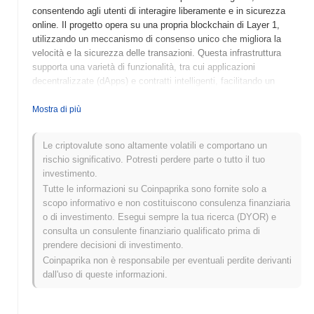
consentendo agli utenti di interagire liberamente e in sicurezza
online. Il progetto opera su una propria blockchain di Layer 1,
utilizzando un meccanismo di consenso unico che migliora la
velocità e la sicurezza delle transazioni. Questa infrastruttura
supporta una varietà di funzionalità, tra cui applicazioni
decentralizzate (dApps) e contratti intelligenti, facilitando un
ecosistema robusto per sviluppatori e utenti. Il token nativo,
TOMI, ha molteplici scopi all'interno della rete, tra cui
Mostra di più
commissioni di transazione, staking e governance, consentendo
ai possessori di partecipare ai processi decisionali riguardanti il
Le criptovalute sono altamente volatili e comportano un
futuro della piattaforma. tomiNet si distingue per il suo focus sulla
rischio significativo. Potresti perdere parte o tutto il tuo
privacy degli utenti e sulla sovranità dei dati, posizionandosi
investimento.
come un attore significativo nel panorama in evoluzione delle
Tutte le informazioni su Coinpaprika sono fornite solo a
soluzioni internet decentralizzate. Il suo impegno a creare un
scopo informativo e non costituiscono consulenza finanziaria
ambiente resistente alla censura lo rende particolarmente
o di investimento. Esegui sempre la tua ricerca (DYOR) e
rilevante nell'era digitale odierna.
consulta un consulente finanziario qualificato prima di
Quando e come è iniziato tomiNet?
prendere decisioni di investimento.
Coinpaprika non è responsabile per eventuali perdite derivanti
tomiNet è nato nel novembre 2021 quando il team fondatore ha
dall'uso di queste informazioni.
pubblicato il proprio whitepaper, delineando la visione e il
framework tecnico del progetto. Il progetto ha lanciato il suo
testnet nel marzo 2022, consentendo a sviluppatori e primi