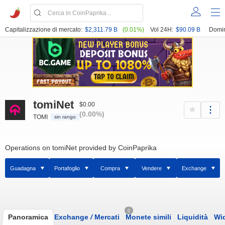
Capitalizzazione di mercato:
$2,311.79 B
(0.01%)
Vol 24H:
$90.09 B
Domi
tomiNet
$0.00
(0.00%)
TOMI
sin rango
Operations on tomiNet provided by CoinPaprika
Guadagna
Portafoglio
Compra
Vendere
Exchange
0
Panoramica
Exchange
/
Mercati
Monete simili
Liquidità
Wi