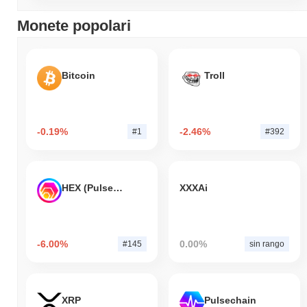
Monete popolari
Bitcoin
Troll
-0.19%
-2.46%
#1
#392
HEX (Pulsechain)
XXXAi
-6.00%
0.00%
#145
sin rango
XRP
Pulsechain