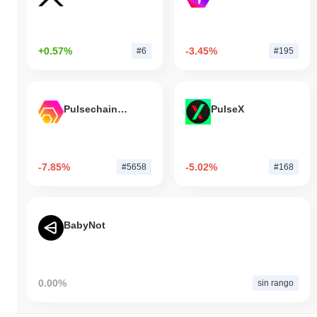
+0.57%
-3.45%
#6
#195
Pulsechain Bridged HEX (Pulsechain)
PulseX
-7.85%
-5.02%
#5658
#168
BabyNot
0.00%
sin rango