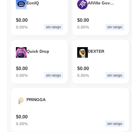
EonIQ
AIVille Governance Token
Negli ultimi 7 giorni, tomiNet ha guadagnato
0.00%
,
sottoperformando il mercato crypto complessivo che ha registrato
un guadagno del
0.01%
. Ciò indica un ritardo temporaneo
$0.00
$0.00
nell'azione del prezzo di TOMI rispetto allo slancio del mercato
0.00%
0.00%
sin rango
sin rango
più ampio.
Quick Drop
DEXTER
$0.00
$0.00
0.00%
0.00%
sin rango
sin rango
PRINGGA
$0.00
0.00%
sin rango