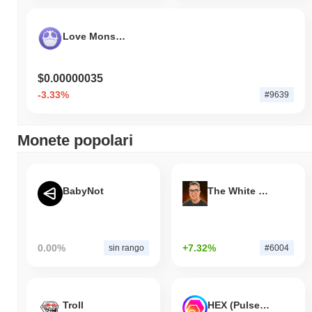
Love Monster
$0.00000035
-3.33%
#9639
Monete popolari
BabyNot
The White Bull
0.00%
+7.32%
sin rango
#6004
Troll
HEX (Pulsechain)