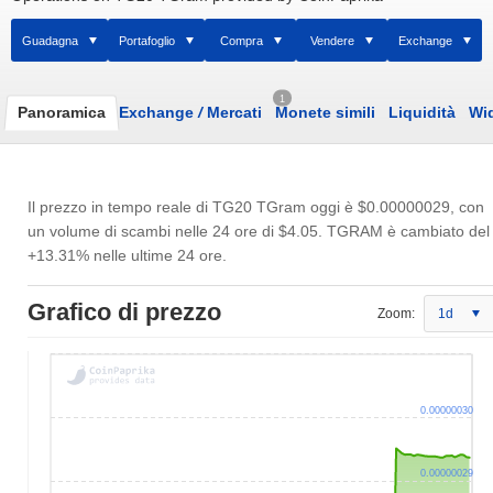
Guadagna
Portafoglio
Compra
Vendere
Exchange
1
Panoramica
Exchange
/
Mercati
Monete simili
Liquidità
Wi
Il prezzo in tempo reale di TG20 TGram oggi è
$0.00000029
, con
un volume di scambi nelle 24 ore di
$4.05
. TGRAM è cambiato del
+13.31% nelle ultime 24 ore.
Grafico di prezzo
Zoom:
1d
0.00000030
0.00000029