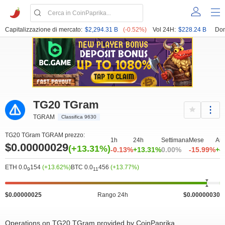
Capitalizzazione di mercato:
$2,294.31 B
(-0.52%)
Vol 24H:
$228.24 B
Dom
TG20 TGram
TGRAM
Classifica 9630
TG20 TGram TGRAM prezzo:
1h
24h
Settimana
Mese
An
$0.00000029
(+13.31%)
-0.13%
+13.31%
0.00%
-15.99%
+4
ETH 0.0
154
(+13.62%)
BTC 0.0
456
(+13.77%)
9
11
$0.00000025
Rango 24h
$0.00000030
Operations on TG20 TGram provided by CoinPaprika