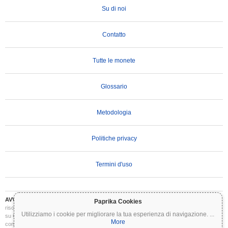
Su di noi
Contatto
Tutte le monete
Glossario
Metodologia
Politiche privacy
Termini d'uso
AVVERTENZA IMPORTANTE:
Le criptovalute sono altamente volatili e comportano
Paprika Cookies
rischi significativi. Potresti perdere parte o tutto il tuo investimento. Tutte le informazioni
Utilizziamo i cookie per migliorare la tua esperienza di navigazione.
...
su Coinpaprika sono fornite esclusivamente a scopo informativo e non costituiscono
More
consulenza finanziaria o di investimento. Conduci sempre le tue ricerche (DYOR) e