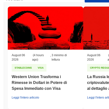
superando il mercato crypto complessivo che ha registrato un
calo del
0.52%
. Ciò indica una forte performance nell'azione del
prezzo di TGRAM rispetto allo slancio del mercato più ampio.
August 06
(4 hours
,
3 minimo di
August 06
2026
ago)
lettura
2026
STABLECOINS
VISA
CRYPTO REGUL
Western Union Trasforma i
La Russia le
Rimesse in Dollari in Potere di
criptovalute
Spesa Immediato con Visa
al dettaglio 
Leggi l'intero articolo
Leggi l'intero art