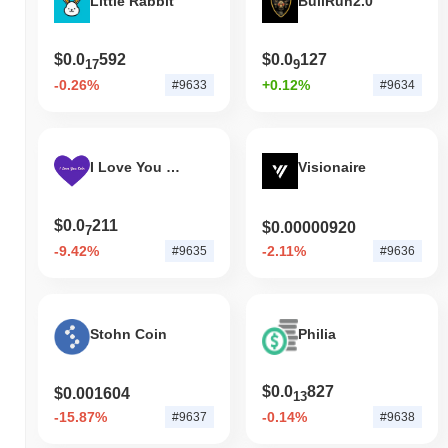
Little Rabbit
BullRun2.0
$0.0
592
$0.0
127
17
9
-0.26%
+0.12%
#9633
#9634
I Love You Coin
Visionaire
$0.0
211
$0.00000920
7
-9.42%
-2.11%
#9635
#9636
Stohn Coin
Philia
$0.0
827
$0.001604
13
-15.87%
-0.14%
#9637
#9638