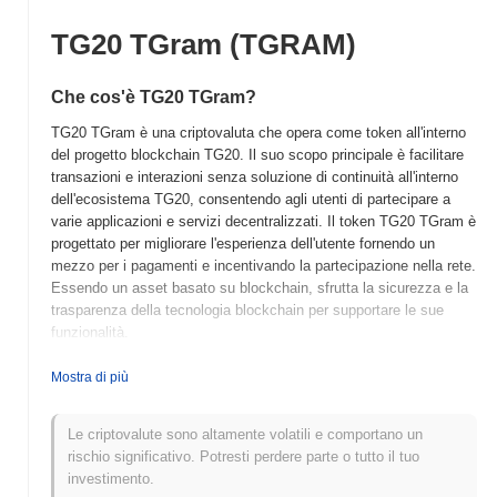
TG20 TGram (TGRAM)
Che cos'è TG20 TGram?
TG20 TGram è una criptovaluta che opera come token all'interno
del progetto blockchain TG20. Il suo scopo principale è facilitare
transazioni e interazioni senza soluzione di continuità all'interno
dell'ecosistema TG20, consentendo agli utenti di partecipare a
varie applicazioni e servizi decentralizzati. Il token TG20 TGram è
progettato per migliorare l'esperienza dell'utente fornendo un
mezzo per i pagamenti e incentivando la partecipazione nella rete.
Essendo un asset basato su blockchain, sfrutta la sicurezza e la
trasparenza della tecnologia blockchain per supportare le sue
funzionalità.
Quando e come è iniziato TG20 TGram?
Mostra di più
TG20 TGram è stato lanciato nel 2019 come piattaforma basata
su blockchain mirata a migliorare la comunicazione e le
Le criptovalute sono altamente volatili e comportano un
interazioni sociali all'interno della comunità crypto. Creato da un
rischio significativo. Potresti perdere parte o tutto il tuo
team di appassionati di blockchain, TGram si concentra sulla
investimento.
fornitura di capacità di messaggistica sicura e transazioni. Il