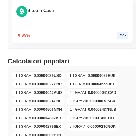
Bitcoin Cash
-0.69%
#26
Calcolatori popolari
1 TGRAM
=
0.00000029
USD
1 TGRAM
=
0.00000025
EUR
1 TGRAM
=
0.00000022
GBP
1 TGRAM
=
0.00004655
JPY
1 TGRAM
=
0.00000042
AUD
1 TGRAM
=
0.00000041
CAD
1 TGRAM
=
0.00000024
CHF
1 TGRAM
=
0.00000038
SGD
1 TGRAM
=
0.00000506
MXN
1 TGRAM
=
0.00002437
RUB
1 TGRAM
=
0.00000480
ZAR
1 TGRAM
=
0.00001400
TRY
1 TGRAM
=
0.00000279
SEK
1 TGRAM
=
0.00000280
NOK
1 TGRAM
=
0.00000000
ETH