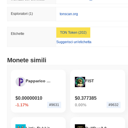
Esploratori
(1)
tonscan.org
TON Token (202)
Etichette
Suggerisci un'etichetta
Monete simili
Papparico Finance Token
FIST
$0.00000010
$0.377385
-1.17%
0.00%
#9631
#9632