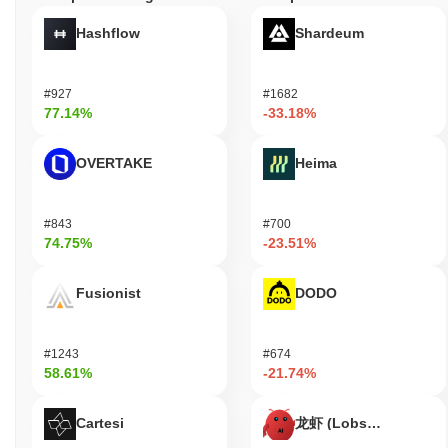
Questo metodo non solo promuove la decentralizzazione, ma
garantisce anche una robusta sicurezza della rete, poiché i
Hashflow
Shardeum
validatori sono incentivati a comportarsi onestamente per
mantenere il loro stake.
#927
#1682
Ha TG20 TGram affrontato controversie o rischi?
77.14%
-33.18%
TG20 TGram ha affrontato rischi significativi, tra cui
preoccupazioni per l'estrema volatilità e potenziali incidenti di
OVERTAKE
Heima
sicurezza che potrebbero compromettere i fondi degli investitori.
Ci sono state controversie riguardanti la trasparenza e la
governance del progetto, sollevando timori di possibili rug pull.
#843
#700
Inoltre, sono emerse questioni legali relative alla conformità
74.75%
-23.51%
normativa, complicando ulteriormente la sua posizione nel
mercato crypto.
Fusionist
DODO
TG20 TGram (TGRAM) FAQ – Metriche
Chiave e Approfondimenti sul Mercato
#1243
#674
58.61%
-21.74%
Dove posso acquistare TG20 TGram (TGRAM)?
TG20 TGram (TGRAM) è ampiamente disponibile sugli exchange
Cartesi
龙虾 (Lobster)
di criptovalute centralized. La piattaforma più attiva è DeDust,