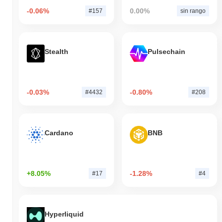
-0.06%
0.00%
#157
sin rango
Stealth
Pulsechain
-0.03%
-0.80%
#4432
#208
Cardano
BNB
+8.05%
-1.28%
#17
#4
Hyperliquid