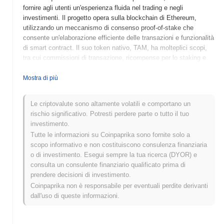
fornire agli utenti un'esperienza fluida nel trading e negli
investimenti. Il progetto opera sulla blockchain di Ethereum,
utilizzando un meccanismo di consenso proof-of-stake che
consente un'elaborazione efficiente delle transazioni e funzionalità
di smart contract. Il suo token nativo, TAM, ha molteplici scopi,
tra cui commissioni di transazione, ricompense per lo staking e
partecipazione alla governance, consentendo ai possessori di
influenzare lo sviluppo del progetto e i processi decisionali. TAM
Mostra di più
si distingue per le sue innovative funzionalità di pooling di liquidità
e un'interfaccia user-friendly, posizionandosi come un attore
Le criptovalute sono altamente volatili e comportano un
significativo nell'ecosistema DeFi. Concentrandosi sul
rischio significativo. Potresti perdere parte o tutto il tuo
miglioramento dell'esperienza utente e sulla fornitura di strumenti
investimento.
finanziari robusti, TAM mira ad attrarre una gamma diversificata di
Tutte le informazioni su Coinpaprika sono fornite solo a
utenti, da investitori novizi a trader esperti, contribuendo così
scopo informativo e non costituiscono consulenza finanziaria
all'adozione più ampia della finanza decentralizzata.
o di investimento. Esegui sempre la tua ricerca (DYOR) e
Quando e come è iniziato TAM?
consulta un consulente finanziario qualificato prima di
prendere decisioni di investimento.
TAM è nato a marzo 2021 quando il team fondatore ha pubblicato
Coinpaprika non è responsabile per eventuali perdite derivanti
il proprio whitepaper, delineando la visione e il framework tecnico
dall'uso di queste informazioni.
del progetto. Successivamente, il progetto ha lanciato il suo
testnet a giugno 2021, consentendo a sviluppatori e primi
adottanti di sperimentare le funzionalità e le caratteristiche della