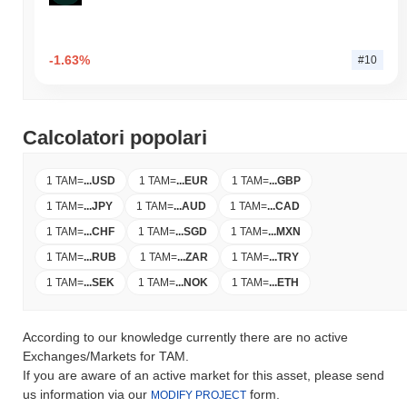
-1.63%
#10
Calcolatori popolari
1 TAM
=
...
USD
1 TAM
=
...
EUR
1 TAM
=
...
GBP
1 TAM
=
...
JPY
1 TAM
=
...
AUD
1 TAM
=
...
CAD
1 TAM
=
...
CHF
1 TAM
=
...
SGD
1 TAM
=
...
MXN
1 TAM
=
...
RUB
1 TAM
=
...
ZAR
1 TAM
=
...
TRY
1 TAM
=
...
SEK
1 TAM
=
...
NOK
1 TAM
=
...
ETH
According to our knowledge currently there are no active
Exchanges/Markets for TAM.
If you are aware of an active market for this asset, please send
us information via our
form.
MODIFY PROJECT