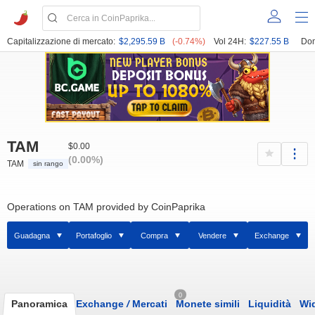
Capitalizzazione di mercato:
$2,295.59 B
(-0.74%)
Vol 24H:
$227.55 B
Dom
TAM
$0.00
(0.00%)
TAM
sin rango
Operations on TAM provided by CoinPaprika
Guadagna
Portafoglio
Compra
Vendere
Exchange
0
Panoramica
Exchange
/
Mercati
Monete simili
Liquidità
Wi