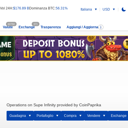
Vol 24H:
$176.89 B
Dominanza BTC:
56.31%
Italiana
USD
60760
371
Valute
Exchange
Trasparenza
Aggiungi / Aggiorna
Operations on Supe Infinity provided by CoinPaprika
Guadagna
Portafoglio
Compra
Vendere
Exchange