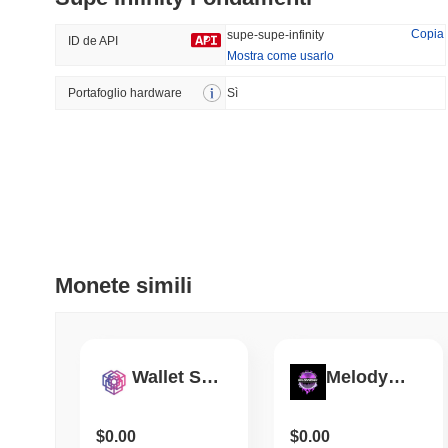
39.33%
-15.79%
Copia
supe-supe-infinity
ID de API
Mostra come usarlo
Portafoglio hardware
Tendenze
Sì
Aggiunti Di Recente
HEX (Pulsechain)
SACOIN
#139
#10484
6.8%
1.53%
Monete simili
Wallet SAFU
MelodyMoney
$0.00
$0.00