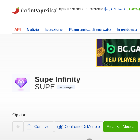
Capitalizzazione di mercato:
$2,319.14 B
(0.38%)
API
Notizie
Istruzione
Panoramica di mercato
In evidenza
Supe Infinity
SUPE
sin rango
Opzioni:
Condividi
Confronto Di Monete
Atualizar Moeda