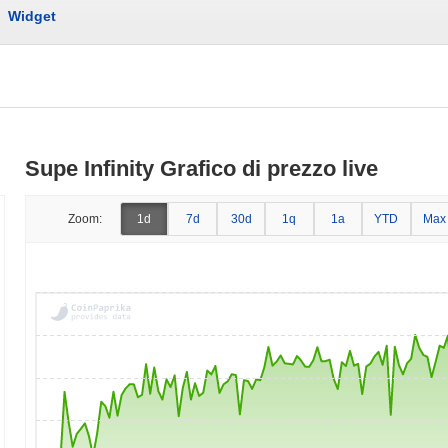
Widget
Supe Infinity Grafico di prezzo live
Zoom:
1d
7d
30d
1q
1a
YTD
Max