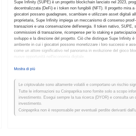
Supe Infinity (SUPE) è un progetto blockchain lanciato nel 2023, proge
decentralizzata (DeFi) e i token non fungibili (NFT). Il progetto mira 
giocatori possano guadagnare, scambiare e utilizzare asset digitali al
proprietaria, Supe Infinity impiega un meccanismo di consenso proof-o
transazioni e una conservazione dell'energia. Il token nativo, SUPE, sv
commissioni di transazione, ricompense per lo staking e partecipazio
sviluppo e la direzione del progetto. Ciò che distingue Supe Infinity 
ambiente in cui i giocatori possono monetizzare i loro successi e ass
come un attore significativo nel panorama in evoluzione del gioco blockc
nuove opportunità nell'economia digitale.
Quando e come è iniziato Supe Infinity?
Mostra di più
Supe Infinity è nato a marzo 2022 quando il team fondatore ha rilascia
tecnico del progetto. Il progetto ha lanciato il suo testnet a giugno 2
Le criptovalute sono altamente volatili e comportano un rischio signi
le sue funzionalità. Dopo test di successo, il mainnet è stato lanciat
Tutte le informazioni su Coinpaprika sono fornite solo a scopo info
mercato. Lo sviluppo iniziale si è concentrato sulla creazione di un 
investimento. Esegui sempre la tua ricerca (DYOR) e consulta un con
decentralizzata (DeFi), mirando a migliorare il coinvolgimento e l'inter
investimento.
attraverso un modello di lancio equo a ottobre 2022, che ha permesso a
Coinpaprika non è responsabile per eventuali perdite derivanti dall'
di raccolta fondi tradizionali. Questi passaggi fondamentali hanno stabi
in evoluzione.
Cosa ci aspetta per Supe Infinity?