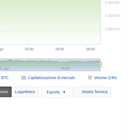
0.004755
0.004754
0.004753
ago
02:00
04:00
06:00
8. ago
04:00
n BTC
Capitalizzazione di mercato
Volume (24h)
erare
Logaritmico
Analisi Tecnica
Esporta