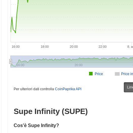
16:00
18:00
20:00
22:00
8. 
16:00
20:00
Price
Price i
Lin
Per ulteriori dati controlla
CoinPaprika API
Supe Infinity (SUPE)
Cos'è Supe Infinity?