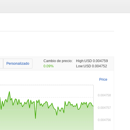
Cambio de precio:
High:
USD 0.004759
Personalizado
0.09%
Low:
USD 0.004752
Price
0.004758
0.004757
0.004756