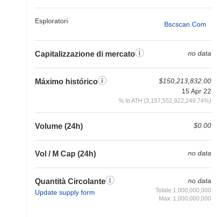
Esploratori
Bscscan.com
no data
Capitalizzazione di mercato
$150,213,832.00
Máximo histórico
15 Apr 22
% to ATH (3,157,552,922,249.74%)
$0.00
Volume (24h)
no data
Vol / M Cap (24h)
no data
Quantità Circolante
Totale:1,000,000,000
Update supply form
Max: 1,000,000,000