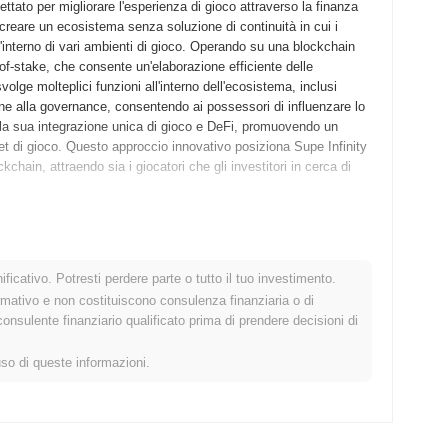
ttato per migliorare l'esperienza di gioco attraverso la finanza
a creare un ecosistema senza soluzione di continuità in cui i
l'interno di vari ambienti di gioco. Operando su una blockchain
f-stake, che consente un'elaborazione efficiente delle
olge molteplici funzioni all'interno dell'ecosistema, inclusi
ne alla governance, consentendo ai possessori di influenzare lo
è la sua integrazione unica di gioco e DeFi, promuovendo un
et di gioco. Questo approccio innovativo posiziona Supe Infinity
hain, attraendo sia i giocatori che gli investitori in cerca di
to il proprio whitepaper, delineando la visione e il framework
022, consentendo a sviluppatori e primi adottanti di sperimentare
ficativo. Potresti perdere parte o tutto il tuo investimento.
o a settembre 2022, segnando il suo ingresso ufficiale nel
rmativo e non costituiscono consulenza finanziaria o di
ecosistema robusto che integra elementi di gioco e finanza
sulente finanziario qualificato prima di prendere decisioni di
azione degli utenti. La distribuzione iniziale del token è avvenuta
i partecipanti di acquisire token senza le restrizioni dei metodi
uso di queste informazioni.
lito le basi per la crescita di Supe Infinity e il suo ecosistema