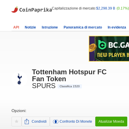
Capitalizzazione di mercato:
$2,298.39 B
(0.17%)
API
Notizie
Istruzione
Panoramica di mercato
In evidenza
Tottenham Hotspur FC
Fan Token
SPURS
Classifica 1520
Opzioni:
Condividi
Confronto Di Monete
Atualizar Moeda