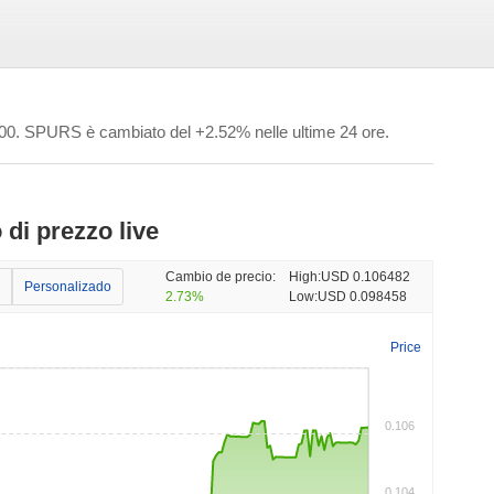
00
. SPURS è cambiato del +2.52% nelle ultime 24 ore.
di prezzo live
Cambio de precio:
High:
USD 0.106482
Personalizado
2.73%
Low:
USD 0.098458
Price
0.106
0.104