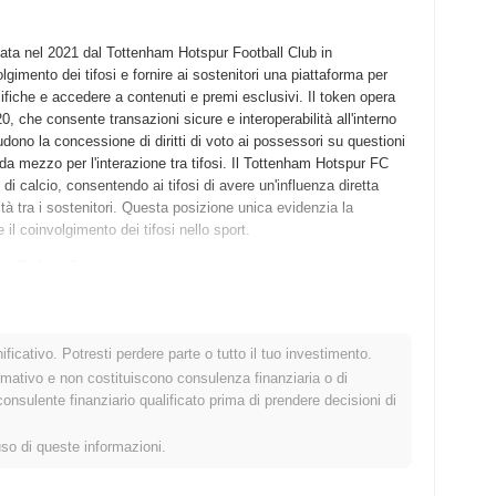
ta nel 2021 dal Tottenham Hotspur Football Club in
olgimento dei tifosi e fornire ai sostenitori una piattaforma per
cifiche e accedere a contenuti e premi esclusivi. Il token opera
, che consente transazioni sicure e interoperabilità all'interno
dono la concessione di diritti di voto ai possessori su questioni
da mezzo per l'interazione tra tifosi. Il Tottenham Hotspur FC
i calcio, consentendo ai tifosi di avere un'influenza diretta
à tra i sostenitori. Questa posizione unica evidenzia la
il coinvolgimento dei tifosi nello sport.
an Token?
 squadra, in collaborazione con
Socios.com
, ha rilasciato il suo
kchain di Chiliz, progettata specificamente per applicazioni
tivo poco dopo il suo annuncio, consentendo ai tifosi di interagire
ficativo. Potresti perdere parte o tutto il tuo investimento.
nto del coinvolgimento dei tifosi e sulla fornitura di una voce ai
rmativo e non costituiscono consulenza finanziaria o di
associati al token. La distribuzione iniziale del Tottenham Hotspur
sulente finanziario qualificato prima di prendere decisioni di
 sulla piattaforma
Socios.com
nel maggio 2021. Questo modello
etto al token, promuovendo un senso di comunità e
uso di queste informazioni.
 preparato il terreno per l'integrazione del token nell'ecosistema