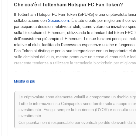
Che cos'è il Tottenham Hotspur FC Fan Token?
Il Tottenham Hotspur FC Fan Token (SPURS) è una criptovaluta lancia
collaborazione con
Socios.com
. È stato creato per migliorare il coinv
partecipare a decisioni relative al club, come votare su iniziative spe
sulla blockchain di Ethereum, utilizzando lo standard del token ERC-20
dell'ecosistema più ampio di Ethereum. Le sue funzioni principali inclu
relative al club, facilitando l'accesso a esperienze uniche e fungendo 
Fan Token si distingue per la sua integrazione con un importante club d
sulle decisioni del club, mentre promuove un senso di comunità e lealt
crescente tendenza a utilizzare la tecnologia blockchain per migliorare 
Quando e come è iniziato il Tottenham Hotspur FC F
Mostra di più
Il Tottenham Hotspur FC Fan Token è nato nell'aprile 2021 quando la
whitepaper che delinea il progetto. Il token è stato lanciato sulla bloc
sportive e di intrattenimento. Il mainnet per il token è diventato opera
Le criptovalute sono altamente volatili e comportano un rischio signi
con la piattaforma. Lo sviluppo iniziale si è concentrato sul migliorame
Tutte le informazioni su Coinpaprika sono fornite solo a scopo info
sostenitori nelle decisioni relative al club attraverso i diritti di voto 
investimento. Esegui sempre la tua ricerca (DYOR) e consulta un con
FC Fan Token è avvenuta tramite un'Offerta Iniziale di Scambio (IEO)
investimento.
di distribuzione mirava a garantire che i tifosi avessero accesso dir
Coinpaprika non è responsabile per eventuali perdite derivanti dall'
coinvolgimento nelle attività del club. Questi passi fondamentali hanno
più ampio di coinvolgimento e partecipazione dei tifosi.