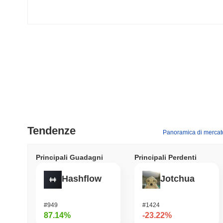
Tendenze
Panoramica di mercat
Principali Guadagni
Principali Perdenti
Hashflow
Jotchua
#949
#1424
87.14%
-23.22%