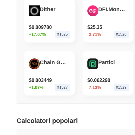
Dither
DFI.Money
$0.009780
$25.35
+17.07%
-2.71%
#1525
#1526
Chain Games
Particl
$0.003449
$0.062290
+1.07%
-7.13%
#1527
#1529
Calcolatori popolari