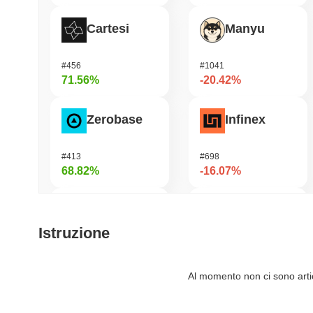
Cartesi
Manyu
#456
#1041
71.56%
-20.42%
Zerobase
Infinex
#413
#698
68.82%
-16.07%
Biconomy
LAB
Istruzione
#425
#1107
59.59%
-14.52%
Al momento non ci sono artico
Cash Cat
Epic Chain