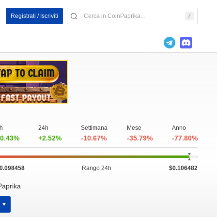
Registrati / Iscriviti
h
24h
Settimana
Mese
Anno
0.43%
+2.52%
-10.67%
-35.79%
-77.80%
0.098458
Rango 24h
$0.106482
Paprika