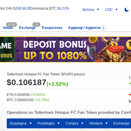
Vol 24H:
$289.86 B
Dominanza BTC:
56.23%
Italiana
USD
60706
374
Valute
Exchange
Trasparenza
Aggiungi / Aggiorna
Tottenham Hotspur FC Fan Token SPURS prezzo:
1
$0.106187
(+2.52%)
+
ETH 0.000056
(+0.84%)
BTC 0.00000165
(+2.70%)
$
Operations on Tottenham Hotspur FC Fan Token provided by Coin
Guadagna
Portafoglio
Compra
Vendere
Exchange