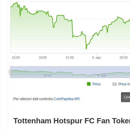
15:00
18:00
21:00
6. ago
03:00
18:00
6. ago
Price
Price i
Lin
Per ulteriori dati controlla
CoinPaprika API
Tottenham Hotspur FC Fan Tok