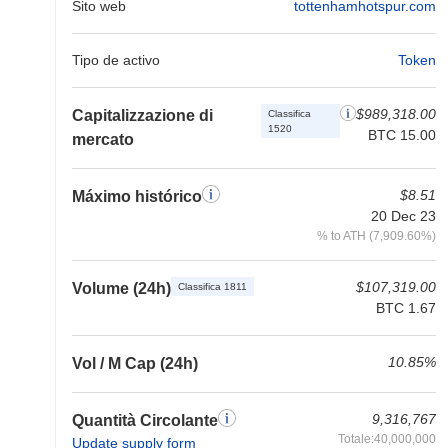
Sito web
tottenhamhotspur.com
Tipo de activo
Token
$989,318.00
Capitalizzazione di
Classifica
1520
BTC 15.00
mercato
$8.51
Máximo histórico
20 Dec 23
% to ATH (7,909.60%)
$107,319.00
Volume (24h)
Classifica 1811
BTC 1.67
10.85%
Vol / M Cap (24h)
9,316,767
Quantità Circolante
Totale:40,000,000
Update supply form