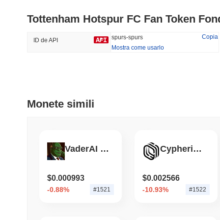
Tottenham Hotspur FC Fan Token Fon
#205
#653
42.25%
-14.35%
Copia
spurs-spurs
ID de API
Mostra come usarlo
Tendenze
Aggiunti Di Recente
Hyperliquid
SACOIN
Monete simili
#10
#6663
-2.82%
-3.47%
VaderAI by Virtuals
Cypherium
$0.000993
$0.002566
-0.88%
-10.93%
#1521
#1522