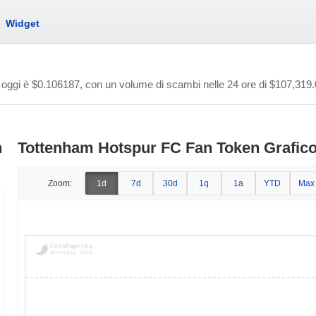
Widget
 oggi è
$0.106187
, con un volume di scambi nelle 24 ore di
$107,319.
n
Tottenham Hotspur FC Fan Token Grafico 
Zoom:
1d
7d
30d
1q
1a
YTD
Max