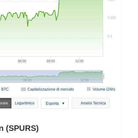
0.102
0.1
06:00
09:00
12:00
06:00
12:00
n BTC
Capitalizzazione di mercato
Volume (24h)
erare
Logaritmico
Analisi Tecnica
Esporta
en (SPURS)