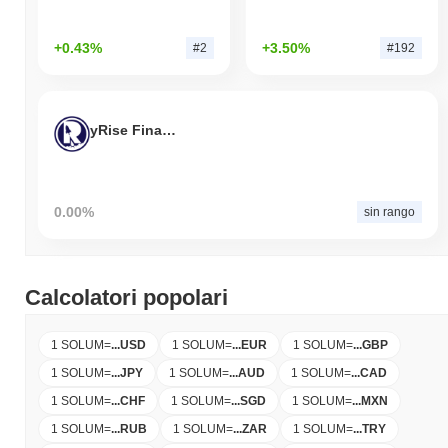
+0.43%
+3.50%
#2
#192
yRise Finance
0.00%
sin rango
Calcolatori popolari
1 SOLUM
=
...
USD
1 SOLUM
=
...
EUR
1 SOLUM
=
...
GBP
1 SOLUM
=
...
JPY
1 SOLUM
=
...
AUD
1 SOLUM
=
...
CAD
1 SOLUM
=
...
CHF
1 SOLUM
=
...
SGD
1 SOLUM
=
...
MXN
1 SOLUM
=
...
RUB
1 SOLUM
=
...
ZAR
1 SOLUM
=
...
TRY