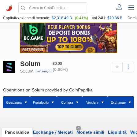
Capitalizzazione di mercato:
$2,318.49 B
(0.41%)
Vol 24H:
$70.86 B
Domi
Solum
$0.00
(0.00%)
SOLUM
sin rango
Operations on Solum provided by CoinPaprika
Guadagna
Portafoglio
Compra
Vendere
Exchange
0
Panoramica
Exchange
/
Mercati
Monete simili
Liquidità
Wi