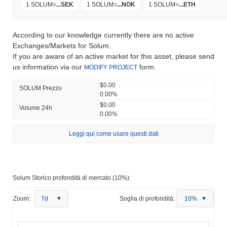
1 SOLUM
=
...
SEK
1 SOLUM
=
...
NOK
1 SOLUM
=
...
ETH
According to our knowledge currently there are no active
Exchanges/Markets for Solum.
If you are aware of an active market for this asset, please send
us information via our
form.
MODIFY PROJECT
$0.00
SOLUM Prezzo
0.00%
$0.00
Volume 24h
0.00%
Leggi qui come usare questi dati
Solum Storico profondità di mercato (10%):
Zoom:
7d
Soglia di profondità:
10%