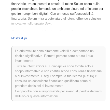
finanziarie, tra cui prestiti e prestiti. Il token Solum opera sulla
propria blockchain, fornendo un ambiente sicuro ed efficiente per
gestire i propri beni digitali. Con un focus sull'accessibilità
finanziaria, Solum mira a potenziare gli utenti offrendo soluzioni
innovative nello spazio DeFi.
Quando e come è iniziato Solum?
Mostra di più
Solum (SOLUM) è stato lanciato nel 2021 ed è sviluppato da un
team focalizzato sulla creazione di un ecosistema di finanza
decentralizzata. Il progetto mira a fornire una piattaforma per
Le criptovalute sono altamente volatili e comportano un
consentire agli utenti di costruire e gestire i propri beni digitali in
rischio significativo. Potresti perdere parte o tutto il tuo
modo efficiente. Solum è stato inizialmente quotato su vari
investimento.
exchange poco dopo il suo lancio, guadagnando attenzione
Tutte le informazioni su Coinpaprika sono fornite solo a
all'interno della comunità crypto. Il team dietro Solum ha
scopo informativo e non costituiscono consulenza finanziaria
enfatizzato la trasparenza e l'impegno della comunità come valori
o di investimento. Esegui sempre la tua ricerca (DYOR) e
fondamentali, che hanno plasmato il suo sviluppo iniziale e
consulta un consulente finanziario qualificato prima di
l'adozione da parte degli utenti.
prendere decisioni di investimento.
Coinpaprika non è responsabile per eventuali perdite derivanti
Cosa ci aspetta per Solum?
dall'uso di queste informazioni.
Solum (SOLUM) è pronto per significativi progressi mentre
avanza con la sua roadmap, concentrandosi sul miglioramento
delle funzionalità di finanza decentralizzata (DeFi).