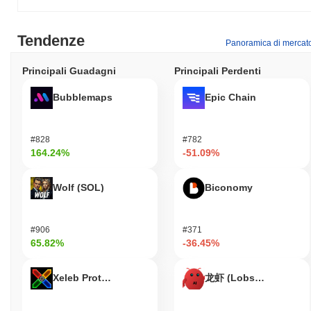
Solum (SOLUM) è progettato per sviluppatori e aziende che
cercano di sfruttare la tecnologia blockchain per applicazioni e
Tendenze
Panoramica di mercat
servizi decentralizzati. Il suo pubblico target include coloro che
sono coinvolti nell'ecosistema DeFi, con l'obiettivo di creare
Principali Guadagni
Principali Perdenti
soluzioni innovative che migliorino il coinvolgimento degli utenti e
semplifichino le operazioni. Ideale per le imprese che desiderano
Bubblemaps
Epic Chain
integrare la blockchain nei propri flussi di lavoro, Solum promuove
una comunità di innovatori lungimiranti.
Come è protetto Solum?
#828
#782
164.24%
-51.09%
Solum protegge la propria rete attraverso un meccanismo di
consenso unico noto come Proof of Stake (PoS), che migliora la
Wolf (SOL)
Biconomy
sicurezza della rete richiedendo ai validatori di detenere e mettere
in stake token per partecipare alla validazione dei blocchi. Questa
configurazione dei validatori non solo incentiva comportamenti
#906
#371
onesti, ma fornisce anche una robusta protezione della blockchain
65.82%
-36.45%
contro attacchi malevoli, garantendo l'integrità e l'affidabilità della
rete.
Xeleb Protocol
龙虾 (Lobster)
Solum ha affrontato controversie o rischi?
Solum ha affrontato sfide significative, tra cui preoccupazioni per