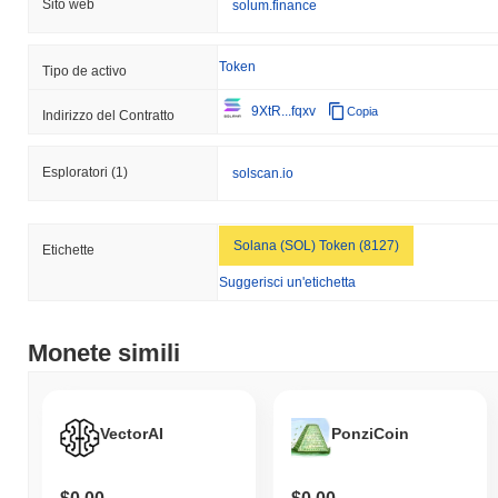
Sito web
solum.finance
Token
Tipo de activo
9XtR...fqxv
Copia
Indirizzo del Contratto
Esploratori
(1)
solscan.io
Solana (SOL) Token (8127)
Etichette
Suggerisci un'etichetta
Monete simili
VectorAI
PonziCoin