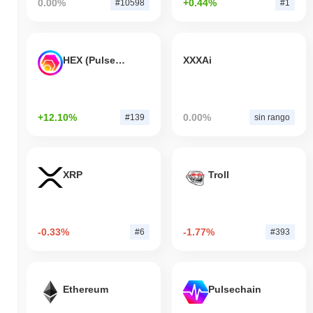
0.00%
+0.44%
#10598
#1
HEX (Pulsechain)
XXXAi
+12.10%
0.00%
#139
sin rango
XRP
Troll
-0.33%
-1.77%
#6
#393
Ethereum
Pulsechain