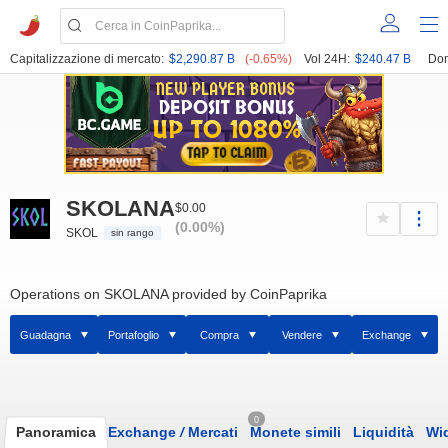
Capitalizzazione di mercato:
$2,290.87 B
(-0.65%)
Vol 24H:
$240.47 B
Dom
SKOLANA
$0.00
(0.00%)
SKOL
sin rango
Operations on SKOLANA provided by CoinPaprika
Guadagna
Portafoglio
Compra
Vendere
Exchange
0
Panoramica
Exchange
/
Mercati
Monete simili
Liquidità
Wi