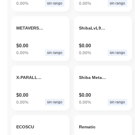
0.00%
0.00%
sin rango
sin rango
del mercato, il controllo normativo e potenziali vulnerabilità di
sicurezza. Il progetto mitiga questi rischi attraverso audit regolari,
trasparenza nelle pratiche di sviluppo e un approccio proattivo al
feedback della comunità e alla governance.
METAVERSE NETWORK
ShibaLvL9000
SKOLANA (SKOL) FAQ – Metriche Chiave e
Approfondimenti sul Mercato
$0.00
$0.00
0.00%
0.00%
sin rango
sin rango
Dove posso acquistare SKOLANA (SKOL)?
SKOLANA (SKOL) è ampiamente disponibile sugli exchange di
criptovalute centralized and decentralized.
X-PARALLEL SPACE
Shiba Metaverse
Qual è l'attuale volume di trading giornaliero di
SKOLANA?
$0.00
$0.00
Nelle ultime 24 ore, il volume di trading di SKOLANA si attesta a
0.00%
0.00%
sin rango
sin rango
$0.00
.
Qual è lo storico della fascia di prezzo di
SKOLANA?
ECOSCU
Rematic
Massimo Storico (ATH):
$0.001618