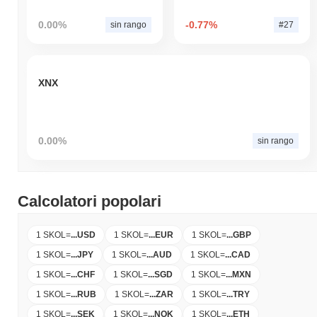
0.00%
-0.77%
sin rango
#27
XNX
0.00%
sin rango
Calcolatori popolari
1 SKOL
=
...
USD
1 SKOL
=
...
EUR
1 SKOL
=
...
GBP
1 SKOL
=
...
JPY
1 SKOL
=
...
AUD
1 SKOL
=
...
CAD
1 SKOL
=
...
CHF
1 SKOL
=
...
SGD
1 SKOL
=
...
MXN
1 SKOL
=
...
RUB
1 SKOL
=
...
ZAR
1 SKOL
=
...
TRY
1 SKOL
=
...
SEK
1 SKOL
=
...
NOK
1 SKOL
=
...
ETH