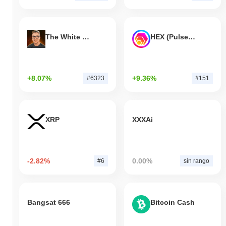
The White Bull
HEX (Pulsechain)
+8.07%
+9.36%
#6323
#151
XRP
XXXAi
-2.82%
0.00%
#6
sin rango
Bangsat 666
Bitcoin Cash