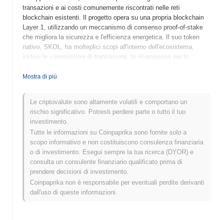
transazioni e ai costi comunemente riscontrati nelle reti
blockchain esistenti. Il progetto opera su una propria blockchain
Layer 1, utilizzando un meccanismo di consenso proof-of-stake
che migliora la sicurezza e l'efficienza energetica. Il suo token
nativo, SKOL, ha molteplici scopi all'interno dell'ecosistema,
inclusi le commissioni di transazione, le ricompense per lo
staking e la governance, consentendo ai possessori di partecipare
ai processi decisionali riguardanti lo sviluppo della piattaforma.
Mostra di più
SKOLANA si distingue per il suo approccio innovativo
all'interoperabilità, consentendo una comunicazione fluida tra
Le criptovalute sono altamente volatili e comportano un
diverse reti blockchain. Questa caratteristica la posiziona come
rischio significativo. Potresti perdere parte o tutto il tuo
un attore significativo nel crescente panorama della finanza
investimento.
decentralizzata (DeFi) e delle piattaforme di smart contract,
Tutte le informazioni su Coinpaprika sono fornite solo a
rivolgendo i suoi servizi a una vasta gamma di utenti, dai
scopo informativo e non costituiscono consulenza finanziaria
sviluppatori agli investitori in cerca di soluzioni efficienti nello
o di investimento. Esegui sempre la tua ricerca (DYOR) e
spazio blockchain.
consulta un consulente finanziario qualificato prima di
Quando e come è iniziata SKOLANA?
prendere decisioni di investimento.
Coinpaprika non è responsabile per eventuali perdite derivanti
SKOLANA è nata a marzo 2021 quando il team fondatore ha
dall'uso di queste informazioni.
pubblicato il proprio whitepaper, delineando la visione e il
framework tecnico del progetto. Il progetto ha lanciato il suo
testnet a giugno 2021, consentendo a sviluppatori e primi