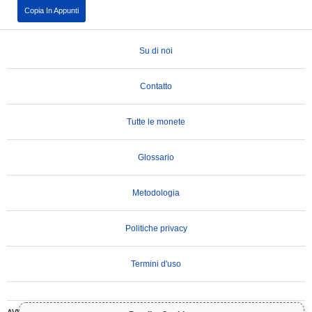
Copia In Appunti
Su di noi
Contatto
Tutte le monete
Glossario
Metodologia
Politiche privacy
Termini d'uso
AVVERTENZA IMPORTANTE:
Le criptovalute sono altamente volatili e comportano