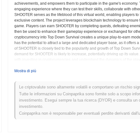
achievements, and empowers them to participate in the game's economy. 
engaging experience where they can test their skills, collaborate with other
SHOOTER serves as the lifeblood of this virtual world, enabling players to 
exclusive content. The project leverages blockchain technology to ensure tr
game. Players can earn SHOOTER by completing quests, defeating enemi
then be used to enhance their gameplay experience or exchanged for other 
cryptocurrency into Top Down Survival creates a unique play-to-earn model
has the potential to attract a large and dedicated player base, as it offers
of SHOOTER is closely tied to the popularity and growth of Top Down Survi
demand for SHOOTER is likely to increase, potentially driving up its value.
with investing in cryptocurrencies and understand the dynamics of the p
Down Survival website provides detailed information about the game, its 
combining engaging gameplay with a rewarding cryptocurrency system, To
Mostra di più
create a sustainable economy for its players.
Le criptovalute sono altamente volatili e comportano un rischio signi
SHOOTER (SHOOTER) FAQ – Metriche Chiave e
Tutte le informazioni su Coinpaprika sono fornite solo a scopo info
investimento. Esegui sempre la tua ricerca (DYOR) e consulta un con
Dove posso acquistare SHOOTER (SHOOTER)?
investimento.
Coinpaprika non è responsabile per eventuali perdite derivanti dall'
SHOOTER (SHOOTER) è ampiamente disponibile sugli exchange di cri
Qual è l'attuale volume di trading giornaliero di SH
Nelle ultime 24 ore, il volume di trading di SHOOTER si attesta a
$0.