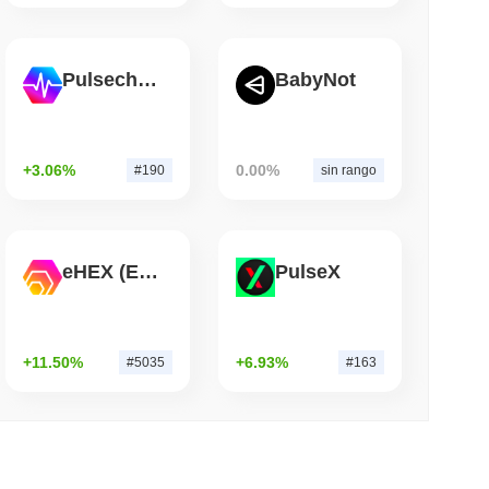
mo di lettura
Pulsechain
BabyNot
i Rimesse in Dollari in Potere di Spesa
+3.06%
0.00%
#190
sin rango
eHEX (Ethereum)
PulseX
+11.50%
+6.93%
#5035
#163