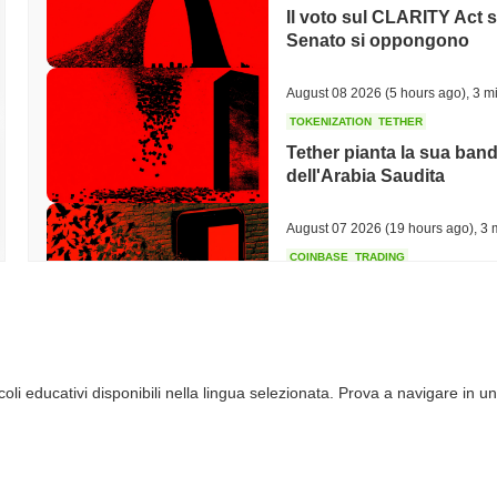
Il voto sul CLARITY Act s
Senato si oppongono
August 08 2026
(5 hours ago)
,
3 mi
TOKENIZATION
TETHER
Tether pianta la sua band
dell'Arabia Saudita
August 07 2026
(19 hours ago)
,
3 
COINBASE
TRADING
Coinbase Aggiunge Wall 
con 4.000 Azioni
August 07 2026
(21 hours ago)
,
3 
li educativi disponibili nella lingua selezionata. Prova a navigare in un
SEC
ETFS
Wintermute ottiene la lice
azioni e ETF crypto