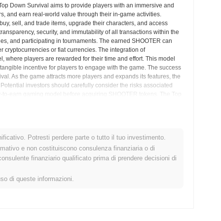
Top Down Survival aims to provide players with an immersive and
s, and earn real-world value through their in-game activities.
buy, sell, and trade items, upgrade their characters, and access
ansparency, security, and immutability of all transactions within the
es, and participating in tournaments. The earned SHOOTER can
cryptocurrencies or fiat currencies. The integration of
, where players are rewarded for their time and effort. This model
 a tangible incentive for players to engage with the game. The success
val. As the game attracts more players and expands its features, the
 Potential investors should carefully consider the risks associated
lay-to-earn gaming model before acquiring SHOOTER tokens. The Top
features, and the role of SHOOTER within the ecosystem. By
p Down Survival aims to revolutionize the gaming industry and
ficativo. Potresti perdere parte o tutto il tuo investimento.
 Approfondimenti sul Mercato
rmativo e non costituiscono consulenza finanziaria o di
sulente finanziario qualificato prima di prendere decisioni di
uso di queste informazioni.
ptovalute centralized and decentralized.
OOTER?
00
.