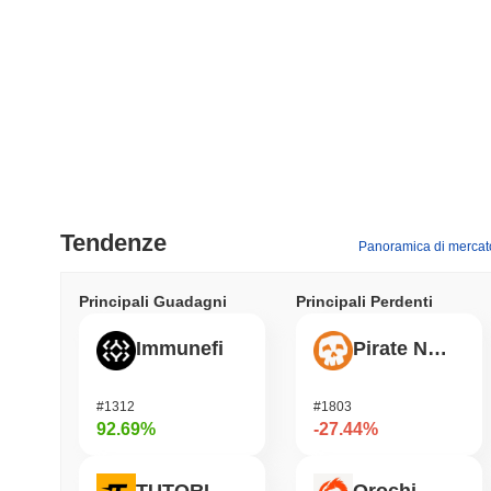
Tendenze
Panoramica di mercat
Principali Guadagni
Principali Perdenti
Immunefi
Pirate Nation Token
#1312
#1803
92.69%
-27.44%