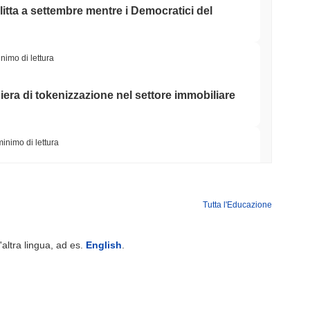
litta a settembre mentre i Democratici del
nimo di lettura
iera di tokenizzazione nel settore immobiliare
minimo di lettura
Street alla Sua App Crypto nel Regno Unito
Tutta l'Educazione
minimo di lettura
'altra lingua, ad es.
English
.
nza di broker-dealer negli Stati Uniti per