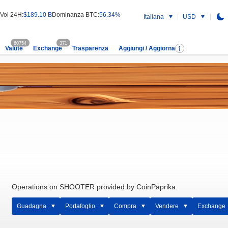
Vol 24H:
$189.10 B
Dominanza BTC:
56.34%
Italiana
USD
60754
371
Valute
Exchange
Trasparenza
Aggiungi / Aggiorna
Operations on SHOOTER provided by CoinPaprika
Guadagna
Portafoglio
Compra
Vendere
Exchange