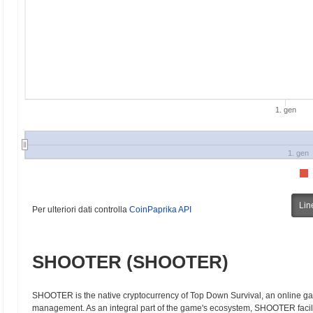
1. gen
1. gen
Lin
Per ulteriori dati controlla
CoinPaprika API
SHOOTER (SHOOTER)
SHOOTER is the native cryptocurrency of Top Down Survival, an online gam
management. As an integral part of the game's ecosystem, SHOOTER facilit