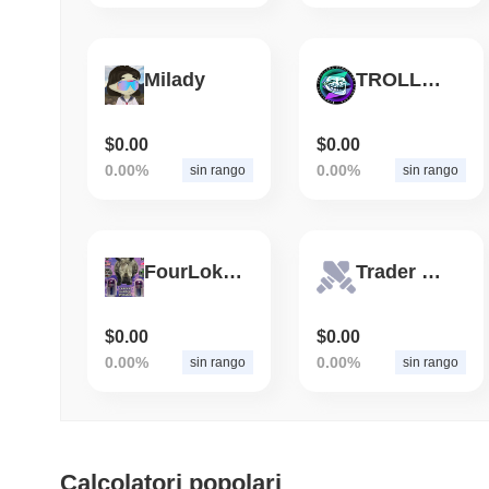
Milady
TROLLANA
$0.00
$0.00
0.00%
0.00%
sin rango
sin rango
FourLoko8BallRhinoPillInu
Trader Royale
$0.00
$0.00
0.00%
0.00%
sin rango
sin rango
Calcolatori popolari