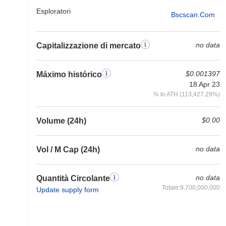
Esploratori
Bscscan.com
no data
Capitalizzazione di mercato
$0.001397
Máximo histórico
18 Apr 23
% to ATH (113,427.29%)
$0.00
Volume (24h)
no data
Vol / M Cap (24h)
no data
Quantità Circolante
Totale:9,700,000,000
Update supply form