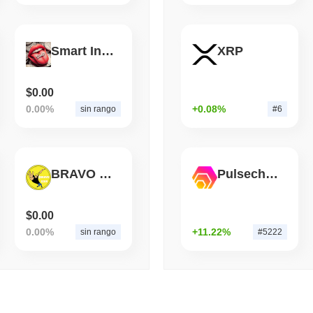
August 06 2026
(1 day ago)
,
3 mini
STABLECOINS
VISA
Smart Independent Money Printers
XRP
Western Union Trasforma 
Immediato con Visa
$0.00
0.00%
+0.08%
sin rango
#6
BRAVO COIN
Pulsechain Bridged HEX (Pulsechain)
$0.00
0.00%
+11.22%
sin rango
#5222