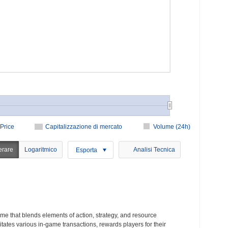
Price
Capitalizzazione di mercato
Volume (24h)
erare
Logaritmico
Analisi Tecnica
Esporta
e that blends elements of action, strategy, and resource
ates various in-game transactions, rewards players for their