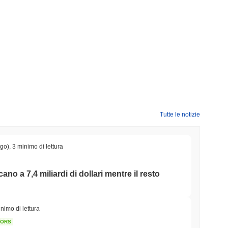
 .
ato crypto più ampio?
ndo il mercato crypto complessivo che ha registrato un
l prezzo di SHOOTER rispetto allo slancio del mercato più
Tutte le notizie
ago)
,
3 minimo di lettura
icano a 7,4 miliardi di dollari mentre il resto
nimo di lettura
TORS