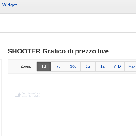
Widget
SHOOTER Grafico di prezzo live
Zoom:
1d
7d
30d
1q
1a
YTD
Max