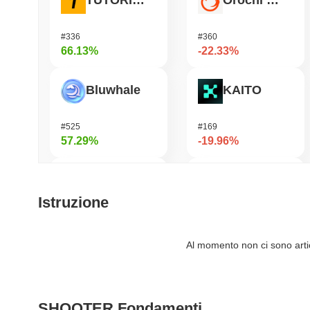
TUTORIAL
Orochi Network
#336
#360
66.13%
-22.33%
Bluwhale
KAITO
#525
#169
57.29%
-19.96%
Momentum
Fusionist
Istruzione
#361
#1246
37.41%
-18.35%
Al momento non ci sono artico
AI Rig Complex
OVERTAKE
SHOOTER Fondamenti
#275
#864