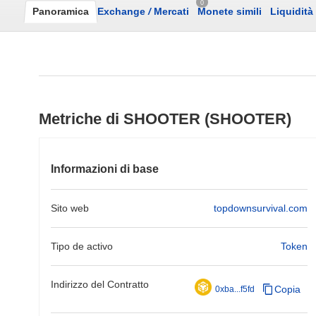
0
Panoramica
Exchange
/
Mercati
Monete simili
Liquidità
Metriche di SHOOTER (SHOOTER)
Informazioni di base
Sito web
topdownsurvival.com
Tipo de activo
Token
Indirizzo del Contratto
Copia
0xba...f5fd