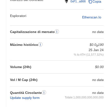
un guadagno del
0.27%
. Ciò indica un ritardo temporaneo
Copia
0xF1...a866
nell'azione del prezzo di SHIBC rispetto allo slancio del mercato
più ampio.
Esploratori
Etherscan.io
Capitalizzazione di mercato
no data
Máximo histórico
$0.0
190
8
25 Jan 24
% to ATH (11,577.32%)
Volume (24h)
$0.00
Vol / M Cap (24h)
no data
Quantità Circolante
no data
Update supply form
Totale:1,000,000,000,000,000