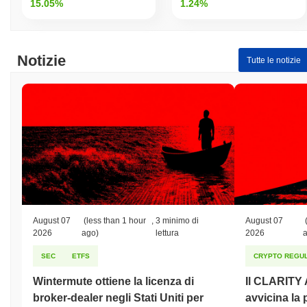
15.05%
1.24%
Notizie
Tutte le notizie
August 07
(less than 1 hour
,
3 minimo di
August 07
2026
ago)
lettura
2026
SEC
ETFS
CRYPTO REGUL
Wintermute ottiene la licenza di
Il CLARITY A
broker-dealer negli Stati Uniti per
avvicina la