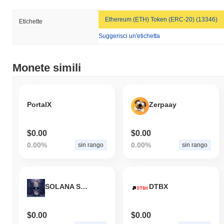
Ethereum (ETH) Token (ERC-20) (13346)
Etichette
Suggerisci un'etichetta
Monete simili
PortalX
Zerpaay
$0.00
$0.00
0.00%
0.00%
sin rango
sin rango
SOLANA SUPER-BONER
DTBX
$0.00
$0.00