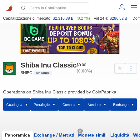
Capitalizzazione di mercato:
$2,310.38 B
(0.27%)
Vol 24H:
$286.52 B
Dom
Shiba Inu Classic
$0.00
(0.00%)
SHIBC
sin rango
Operations on Shiba Inu Classic provided by CoinPaprika
Guadagna
Portafoglio
Compra
Vendere
Exchange
0
Panoramica
Exchange
/
Mercati
Monete simili
Liquidità
Wi