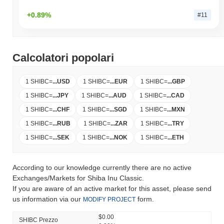
+0.89%
#11
Calcolatori popolari
1 SHIBC
=
...
USD
1 SHIBC
=
...
EUR
1 SHIBC
=
...
GBP
1 SHIBC
=
...
JPY
1 SHIBC
=
...
AUD
1 SHIBC
=
...
CAD
1 SHIBC
=
...
CHF
1 SHIBC
=
...
SGD
1 SHIBC
=
...
MXN
1 SHIBC
=
...
RUB
1 SHIBC
=
...
ZAR
1 SHIBC
=
...
TRY
1 SHIBC
=
...
SEK
1 SHIBC
=
...
NOK
1 SHIBC
=
...
ETH
According to our knowledge currently there are no active
Exchanges/Markets for Shiba Inu Classic.
If you are aware of an active market for this asset, please send
us information via our
form.
MODIFY PROJECT
$0.00
SHIBC Prezzo