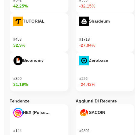
#541
#533
42.25%
-32.15%
TUTORIAL
Shardeum
#453
#1718
32.9%
-27.04%
Biconomy
Zerobase
#350
#526
31.19%
-24.43%
Tendenze
Aggiunti Di Recente
HEX (Pulsechain)
SACOIN
#144
#9801