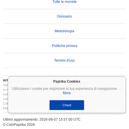
Tutte le monete
Glossario
Metodologia
Politiche privacy
Termini d'uso
AVVERTENZA IMPORTANTE:
Le criptovalute sono altamente volatili e comportano
Paprika Cookies
rischi significativi. Potresti perdere parte o tutto il tuo investimento. Tutte le informazioni
Utilizziamo i cookie per migliorare la tua esperienza di navigazione.
...
su Coinpaprika sono fornite esclusivamente a scopo informativo e non costituiscono
More
consulenza finanziaria o di investimento. Conduci sempre le tue ricerche (DYOR) e
consulta un consulente finanziario qualificato prima di prendere decisioni di investimento.
Coinpaprika non è responsabile per eventuali perdite derivanti dall'uso di queste
Chiudi
informazioni.
Ultimo aggiornamento: 2026-08-07 15:57:00 UTC
© CoinPaprika 2026