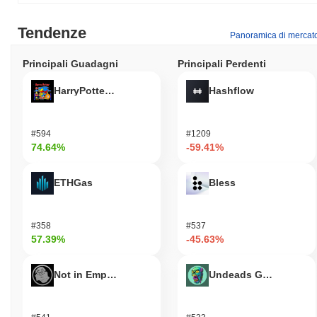
Tendenze
Panoramica di mercat
Principali Guadagni
Principali Perdenti
HarryPotterObamaSonic10Inu (ETH)
Hashflow
#594
#1209
74.64%
-59.41%
ETHGas
Bless
#358
#537
57.39%
-45.63%
Not in Employment, Education, or Training
Undeads Games