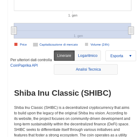
1. gen
1. gen
Price
Capitalizzazione di mercato
Volume (24h)
Linerare
Logaritmico
Esporta
Per ulteriori dati controlla
CoinPaprika API
Analisi Tecnica
Shiba Inu Classic (SHIBC)
Shiba Inu Classic (SHIBC) is a decentralized cryptocurrency that aims
to build upon the legacy of the original Shiba Inu vision. According to
its website, the project focuses on community-driven development and
long-term sustainability within the decentralized finance (DeFi) space.
SHIBC seeks to differentiate itself through various initiatives and
features that foster a strong ecosystem. The coin operates as a utility