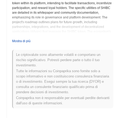
token within its platform, intending to facilitate transactions, incentivize
participation, and reward loyal holders. The specific utilities of SHIBC
are detailed in its whitepaper and community documentation,
emphasizing its role in governance and platform development. The
project's roadmap outlines plans for future growth, including
partnerships, integrations, and the development of decentralized
applications (dApps) that leverage the SHIBC token. The ecosystem's
architecture integrates mechanisms designed to ensure stability and
transparency, reflecting the ethos of decentralized finance. SHIBC's
Mostra di più
community-centric approach means that holders of the token can often
participate in decisions regarding the future direction of the project,
Le criptovalute sono altamente volatili e comportano un
enhancing its alignment with its users needs. The project aims to
rischio significativo. Potresti perdere parte o tutto il tuo
provide a secure, accessible, and equitable financial environment for
its users, fostering trust and transparency through verifiable blockchain
investimento.
technology. Shiba Inu Classic's ambition is to contribute meaningfully
Tutte le informazioni su Coinpaprika sono fornite solo a
to the expanding landscape of cryptocurrency, offering a refined and
scopo informativo e non costituiscono consulenza finanziaria
evolved version of the Shiba Inu concept with a focus on classic
o di investimento. Esegui sempre la tua ricerca (DYOR) e
decentralized finance principles.
consulta un consulente finanziario qualificato prima di
prendere decisioni di investimento.
Shiba Inu Classic (SHIBC) FAQ – Metriche
Coinpaprika non è responsabile per eventuali perdite derivanti
Chiave e Approfondimenti sul Mercato
dall'uso di queste informazioni.
Dove posso acquistare Shiba Inu Classic
(SHIBC)?