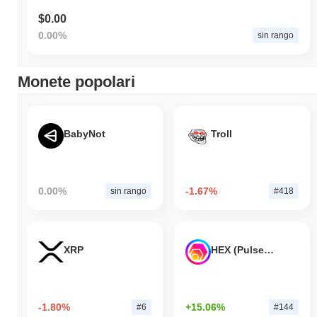
$0.00
0.00%
sin rango
Monete popolari
BabyNot
Troll
0.00%
-1.67%
sin rango
#418
XRP
HEX (Pulsechain)
-1.80%
+15.06%
#6
#144