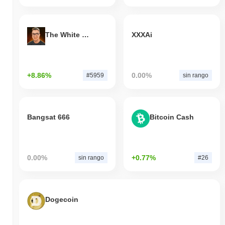
The White Bull
XXXAi
+8.86%
0.00%
#5959
sin rango
Bangsat 666
Bitcoin Cash
0.00%
+0.77%
sin rango
#26
Dogecoin