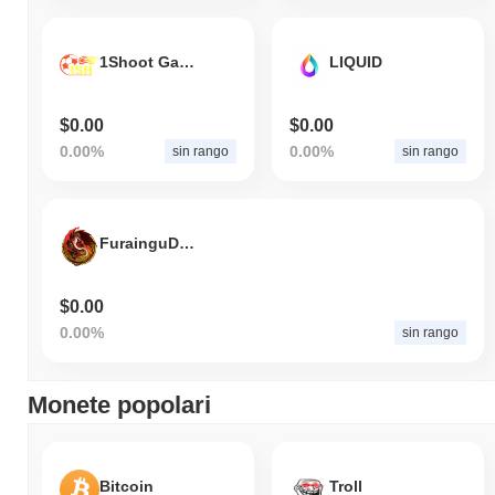
1Shoot Games
LIQUID
$0.00
$0.00
0.00%
0.00%
sin rango
sin rango
FurainguDoragon
$0.00
0.00%
sin rango
Monete popolari
Bitcoin
Troll