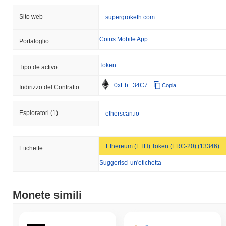
Sito web
supergroketh.com
Coins Mobile App
Portafoglio
Token
Tipo de activo
0xEb...34C7
Copia
Indirizzo del Contratto
Esploratori
(1)
etherscan.io
Ethereum (ETH) Token (ERC-20) (13346)
Etichette
Suggerisci un'etichetta
Monete simili