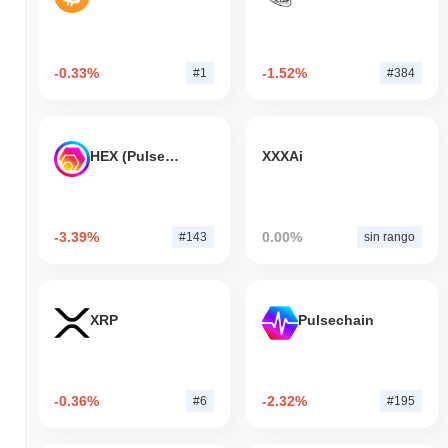
-0.33%
-1.52%
#1
#384
HEX (Pulsechain)
XXXAi
-3.39%
0.00%
#143
sin rango
XRP
Pulsechain
-0.36%
-2.32%
#6
#195