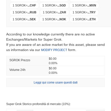
1 SGROK
=
...
CHF
1 SGROK
=
...
SGD
1 SGROK
=
...
MXN
1 SGROK
=
...
RUB
1 SGROK
=
...
ZAR
1 SGROK
=
...
TRY
1 SGROK
=
...
SEK
1 SGROK
=
...
NOK
1 SGROK
=
...
ETH
According to our knowledge currently there are no active
Exchanges/Markets for Super Grok.
If you are aware of an active market for this asset, please send
us information via our
form.
MODIFY PROJECT
$0.00
SGROK Prezzo
0.00%
$0.00
Volume 24h
0.00%
Leggi qui come usare questi dati
Super Grok Storico profondità di mercato (10%):