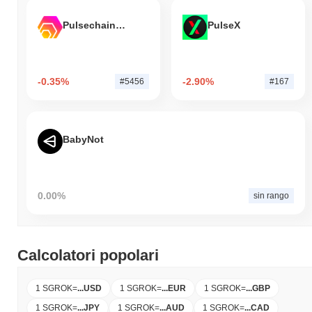
Pulsechain Bridged HEX (Pulsechain)
PulseX
-0.35%
-2.90%
#5456
#167
BabyNot
0.00%
sin rango
Calcolatori popolari
1 SGROK
=
...
USD
1 SGROK
=
...
EUR
1 SGROK
=
...
GBP
1 SGROK
=
...
JPY
1 SGROK
=
...
AUD
1 SGROK
=
...
CAD