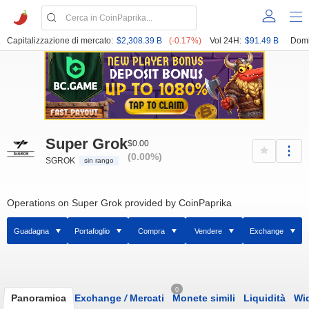
Capitalizzazione di mercato:
$2,308.39 B
(-0.17%)
Vol 24H:
$91.49 B
Domi
Super Grok
$0.00
(0.00%)
SGROK
sin rango
Operations on Super Grok provided by CoinPaprika
Guadagna
Portafoglio
Compra
Vendere
Exchange
0
Panoramica
Exchange
/
Mercati
Monete simili
Liquidità
Wi