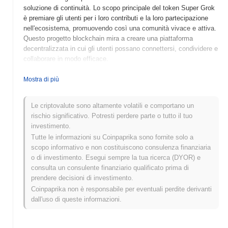
soluzione di continuità. Lo scopo principale del token Super Grok
è premiare gli utenti per i loro contributi e la loro partecipazione
nell'ecosistema, promuovendo così una comunità vivace e attiva.
Questo progetto blockchain mira a creare una piattaforma
decentralizzata in cui gli utenti possano connettersi, condividere e
collaborare in modo efficace.
Quando e come è iniziato Super Grok?
Mostra di più
Super Grok (SGROK) è stato lanciato nel 2021 da un team di
sviluppatori focalizzati sulla creazione di una piattaforma
Le criptovalute sono altamente volatili e comportano un
decentralizzata per progetti guidati dalla comunità. Il progetto ha
rischio significativo. Potresti perdere parte o tutto il tuo
guadagnato slancio con la sua prima quotazione su vari exchange
investimento.
di criptovalute, aumentando la sua visibilità e accessibilità per gli
Tutte le informazioni su Coinpaprika sono fornite solo a
investitori. I primi traguardi nello sviluppo hanno incluso
scopo informativo e non costituiscono consulenza finanziaria
partnership con altri progetti blockchain e un coinvolgimento attivo
o di investimento. Esegui sempre la tua ricerca (DYOR) e
negli sforzi di costruzione della comunità, che hanno aiutato a
consulta un consulente finanziario qualificato prima di
stabilire la presenza di Super Grok nel competitivo panorama
prendere decisioni di investimento.
delle criptovalute.
Coinpaprika non è responsabile per eventuali perdite derivanti
dall'uso di queste informazioni.
Cosa ci aspetta per Super Grok?
Super Grok (SGROK) è pronto per significativi progressi mentre
continua ad espandere la sua roadmap. Le funzionalità in arrivo