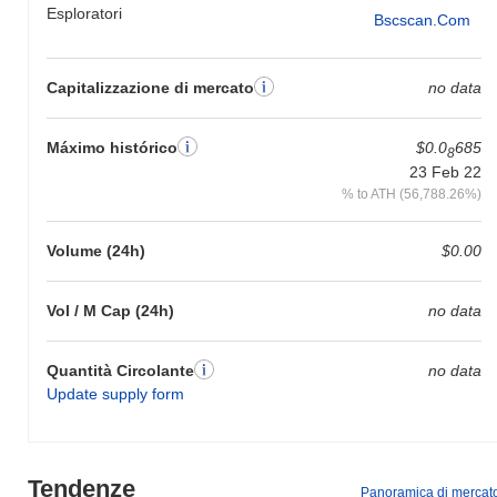
Esploratori
Bscscan.com
Capitalizzazione di mercato
no data
Máximo histórico
$0.0
685
8
23 Feb 22
% to ATH (56,788.26%)
Volume (24h)
$0.00
Vol / M Cap (24h)
no data
Quantità Circolante
no data
Update supply form
Tendenze
Panoramica di mercat