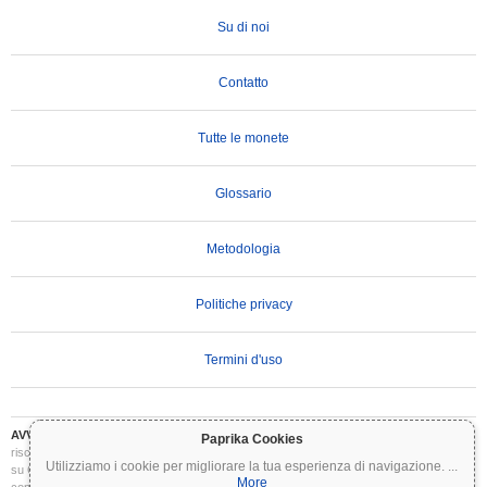
Su di noi
Contatto
Tutte le monete
Glossario
Metodologia
Politiche privacy
Termini d'uso
AVVERTENZA IMPORTANTE:
Le criptovalute sono altamente volatili e comportano
Paprika Cookies
rischi significativi. Potresti perdere parte o tutto il tuo investimento. Tutte le informazioni
Utilizziamo i cookie per migliorare la tua esperienza di navigazione.
...
su Coinpaprika sono fornite esclusivamente a scopo informativo e non costituiscono
More