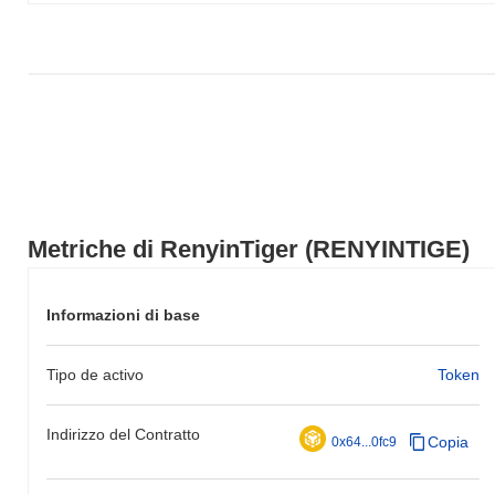
nell'azione del prezzo di RENYINTIGE rispetto allo slancio del
mercato più ampio.
Metriche di RenyinTiger (RENYINTIGE)
Informazioni di base
Tipo de activo
Token
Indirizzo del Contratto
Copia
0x64...0fc9