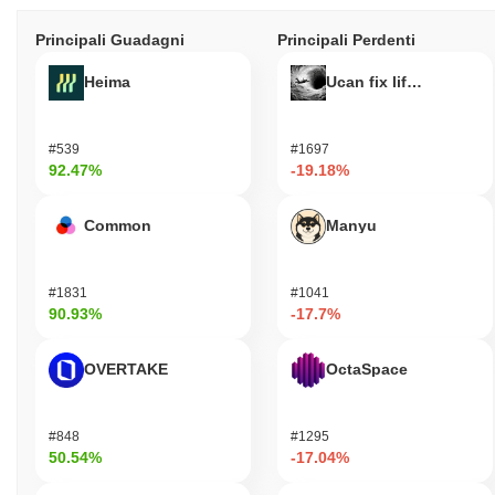
Principali Guadagni
Principali Perdenti
Heima
Ucan fix life in1day
#539
#1697
92.47%
-19.18%
Common
Manyu
#1831
#1041
90.93%
-17.7%
OVERTAKE
OctaSpace
#848
#1295
50.54%
-17.04%