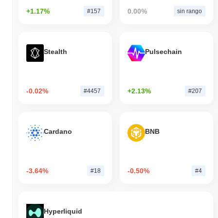
+1.17%
0.00%
#157
sin rango
Stealth
Pulsechain
-0.02%
+2.13%
#4457
#207
Cardano
BNB
-3.64%
-0.50%
#18
#4
Hyperliquid