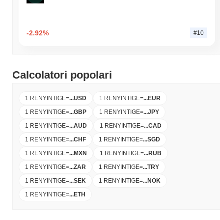
-2.92%
#10
Calcolatori popolari
1 RENYINTIGE
=
...
USD
1 RENYINTIGE
=
...
EUR
1 RENYINTIGE
=
...
GBP
1 RENYINTIGE
=
...
JPY
1 RENYINTIGE
=
...
AUD
1 RENYINTIGE
=
...
CAD
1 RENYINTIGE
=
...
CHF
1 RENYINTIGE
=
...
SGD
1 RENYINTIGE
=
...
MXN
1 RENYINTIGE
=
...
RUB
1 RENYINTIGE
=
...
ZAR
1 RENYINTIGE
=
...
TRY
1 RENYINTIGE
=
...
SEK
1 RENYINTIGE
=
...
NOK
1 RENYINTIGE
=
...
ETH