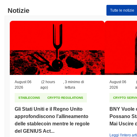
Notizie
Tutte le notizie
August 06
(2 hours
,
3 minimo di
August 06
2026
ago)
lettura
2026
STABLECOINS
CRYPTO REGULATIONS
CRYPTO SERVI
Gli Stati Uniti e il Regno Unito
BNY Vuole ch
approfondiscono l'allineamento
Possano St
delle stablecoin mentre le regole
Mai Uscire 
del GENIUS Act...
Leggi l'intero art