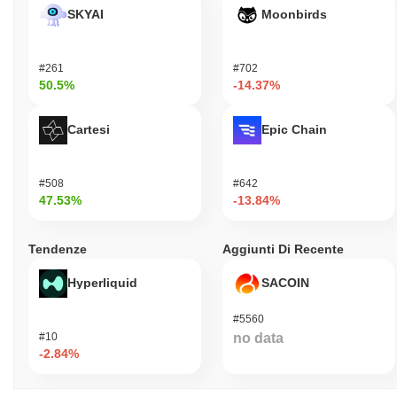
SKYAI
Moonbirds
#261
#702
50.5%
-14.37%
Cartesi
Epic Chain
#508
#642
47.53%
-13.84%
Tendenze
Aggiunti Di Recente
Hyperliquid
SACOIN
#5560
#10
no data
-2.84%