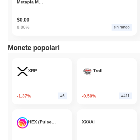
Metapia Meta Ethereum
$0.00
0.00%
sin rango
Monete popolari
XRP
Troll
-1.37%
-0.50%
#6
#411
HEX (Pulsechain)
XXXAi