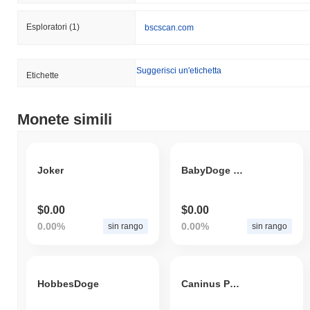
Esploratori
(1)
bscscan.com
Suggerisci un'etichetta
Etichette
Monete simili
Joker
BabyDoge GPT4
$0.00
$0.00
0.00%
0.00%
sin rango
sin rango
HobbesDoge
Caninus Phylax