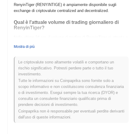
RenyinTiger (RENYINTIGE) è ampiamente disponibile sugli
exchange di criptovalute centralized and decentralized.
Qual è l'attuale volume di trading giornaliero di
RenyinTiger?
Nelle ultime 24 ore, il volume di trading di RenyinTiger si attesta a
$0.00
.
Mostra di più
Qual è lo storico della fascia di prezzo di
RenyinTiger?
Le criptovalute sono altamente volatili e comportano un
rischio significativo. Potresti perdere parte o tutto il tuo
Massimo Storico (ATH):
$0.0
685
8
investimento.
Minimo Storico (ATL):
$0.00
Tutte le informazioni su Coinpaprika sono fornite solo a
scopo informativo e non costituiscono consulenza finanziaria
RenyinTiger è attualmente scambiato
~99.82%
al di sotto del suo
o di investimento. Esegui sempre la tua ricerca (DYOR) e
ATH .
consulta un consulente finanziario qualificato prima di
prendere decisioni di investimento.
Come si sta comportando RenyinTiger rispetto al
Coinpaprika non è responsabile per eventuali perdite derivanti
mercato crypto più ampio?
dall'uso di queste informazioni.
Negli ultimi 7 giorni, RenyinTiger ha guadagnato
0.00%
,
sottoperformando il mercato crypto complessivo che ha registrato
un guadagno del
0.69%
. Ciò indica un ritardo temporaneo