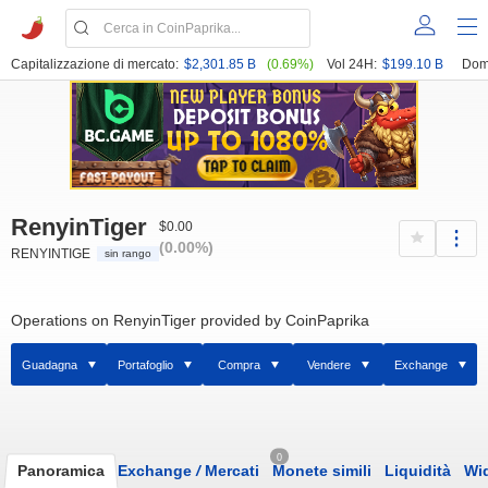
Capitalizzazione di mercato:
$2,301.85 B
(0.69%)
Vol 24H:
$199.10 B
Dom
RenyinTiger
$0.00
(0.00%)
RENYINTIGE
sin rango
Operations on RenyinTiger provided by CoinPaprika
Guadagna
Portafoglio
Compra
Vendere
Exchange
0
Panoramica
Exchange
/
Mercati
Monete simili
Liquidità
Wi