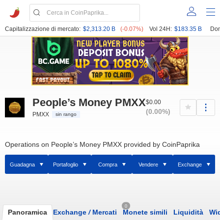
Capitalizzazione di mercato:
$2,313.20 B
(-0.07%)
Vol 24H:
$183.35 B
Dom
People’s Money PMXX
$0.00
(0.00%)
PMXX
sin rango
Operations on People’s Money PMXX provided by CoinPaprika
Guadagna
Portafoglio
Compra
Vendere
Exchange
0
Panoramica
Exchange
/
Mercati
Monete simili
Liquidità
Wi