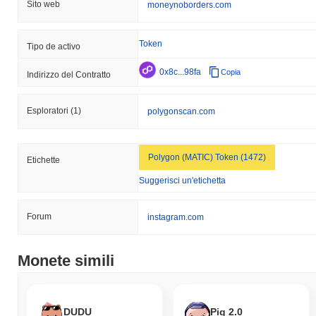
Sito web
moneynoborders.com
Token
Tipo de activo
0x8c...98fa
Copia
Indirizzo del Contratto
Esploratori
(1)
polygonscan.com
Polygon (MATIC) Token (1472)
Etichette
Suggerisci un'etichetta
Forum
instagram.com
Monete simili
DUDU
Pig 2.0