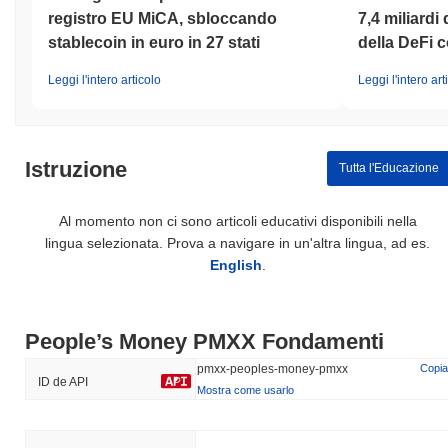
registro EU MiCA, sbloccando
7,4 miliardi 
stablecoin in euro in 27 stati
della DeFi c
Leggi l'intero articolo
Leggi l'intero art
Istruzione
Tutta l'Educazione
Al momento non ci sono articoli educativi disponibili nella
lingua selezionata. Prova a navigare in un'altra lingua, ad es.
English
.
People’s Money PMXX Fondamenti
pmxx-peoples-money-pmxx
Copia
ID de API
Mostra come usarlo