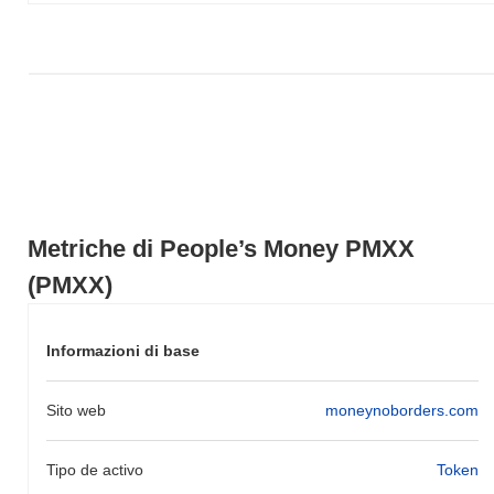
registrato un calo del
0.07%
. Ciò indica una forte performance
nell'azione del prezzo di PMXX rispetto allo slancio del mercato
più ampio.
Metriche di People’s Money PMXX
(PMXX)
Informazioni di base
Sito web
moneynoborders.com
Tipo de activo
Token