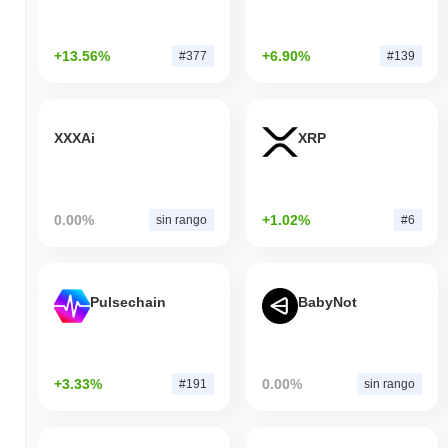
+13.56%
+6.90%
#377
#139
XXXAi
XRP
0.00%
+1.02%
sin rango
#6
Pulsechain
BabyNot
+3.33%
0.00%
#191
sin rango