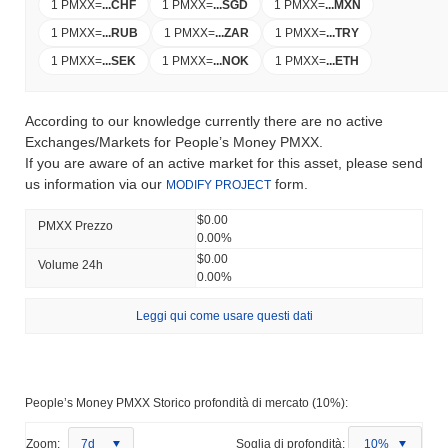
1 PMXX
=
...
CHF
1 PMXX
=
...
SGD
1 PMXX
=
...
MXN
1 PMXX
=
...
RUB
1 PMXX
=
...
ZAR
1 PMXX
=
...
TRY
1 PMXX
=
...
SEK
1 PMXX
=
...
NOK
1 PMXX
=
...
ETH
According to our knowledge currently there are no active
Exchanges/Markets for People’s Money PMXX.
If you are aware of an active market for this asset, please send
us information via our
form.
MODIFY PROJECT
$0.00
PMXX Prezzo
0.00%
$0.00
Volume 24h
0.00%
Leggi qui come usare questi dati
People’s Money PMXX Storico profondità di mercato (10%):
Zoom:
7d
Soglia di profondità:
10%