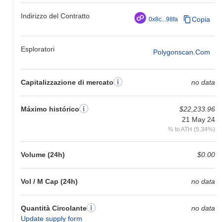
Indirizzo del Contratto
Copia
0x8c...98fa
Esploratori
Polygonscan.com
Capitalizzazione di mercato
no data
Máximo histórico
$22,233.96
21 May 24
% to ATH (5.34%)
Volume (24h)
$0.00
Vol / M Cap (24h)
no data
Quantità Circolante
no data
Update supply form