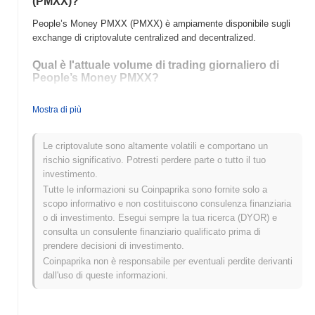
(PMXX)?
People’s Money PMXX (PMXX) è ampiamente disponibile sugli
exchange di criptovalute centralized and decentralized.
Qual è l'attuale volume di trading giornaliero di
People’s Money PMXX?
Nelle ultime 24 ore, il volume di trading di People’s Money PMXX
Mostra di più
si attesta a
$0.00
.
Qual è lo storico della fascia di prezzo di People’s
Le criptovalute sono altamente volatili e comportano un
Money PMXX?
rischio significativo. Potresti perdere parte o tutto il tuo
investimento.
Massimo Storico (ATH):
$22,233.96
Tutte le informazioni su Coinpaprika sono fornite solo a
Minimo Storico (ATL):
$0.00
scopo informativo e non costituiscono consulenza finanziaria
o di investimento. Esegui sempre la tua ricerca (DYOR) e
People’s Money PMXX è attualmente scambiato
~5.07%
al di
consulta un consulente finanziario qualificato prima di
sotto del suo ATH .
prendere decisioni di investimento.
Come si sta comportando People’s Money PMXX
Coinpaprika non è responsabile per eventuali perdite derivanti
rispetto al mercato crypto più ampio?
dall'uso di queste informazioni.
Negli ultimi 7 giorni, People’s Money PMXX ha guadagnato
0.00%
, superando il mercato crypto complessivo che ha