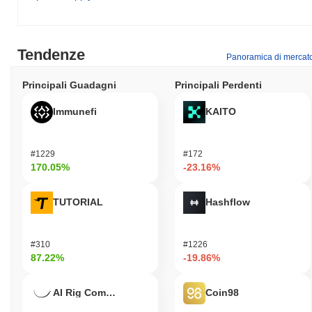
Tendenze
Panoramica di mercat
Principali Guadagni
Principali Perdenti
Immunefi
KAITO
#1229
#172
170.05%
-23.16%
TUTORIAL
Hashflow
#310
#1226
87.22%
-19.86%
AI Rig Complex
Coin98