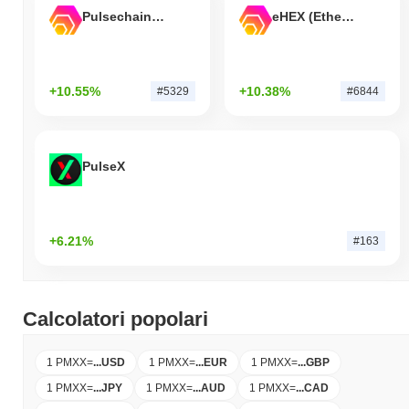
Pulsechain Bridged HEX (Pulsechain)
eHEX (Ethereum)
+10.55%
+10.38%
#5329
#6844
PulseX
+6.21%
#163
Calcolatori popolari
1 PMXX
=
...
USD
1 PMXX
=
...
EUR
1 PMXX
=
...
GBP
1 PMXX
=
...
JPY
1 PMXX
=
...
AUD
1 PMXX
=
...
CAD