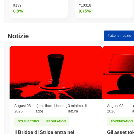
#139
#10318
6.9%
0.75%
Notizie
Tutte le notizie
August 08
(less than 1 hour
,
3 minimo di
August 08
2026
ago)
lettura
2026
STABLECOINS
REGULATION
TOKENIZATION
Il Bridge di Stripe entra nel
Gli asset to