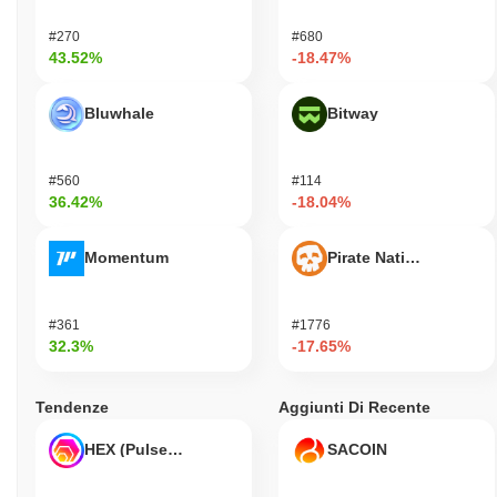
#270
#680
43.52%
-18.47%
Bluwhale
Bitway
#560
#114
36.42%
-18.04%
Momentum
Pirate Nation Token
#361
#1776
32.3%
-17.65%
Tendenze
Aggiunti Di Recente
HEX (Pulsechain)
SACOIN