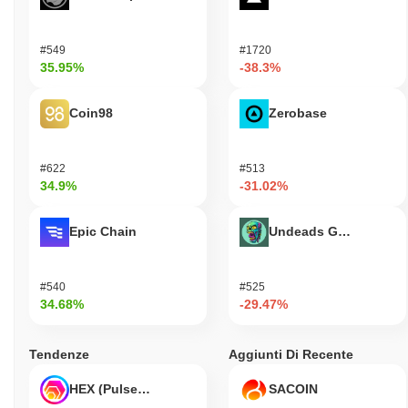
#549
#1720
35.95%
-38.3%
Coin98
Zerobase
#622
#513
34.9%
-31.02%
Epic Chain
Undeads Games
#540
#525
34.68%
-29.47%
Tendenze
Aggiunti Di Recente
HEX (Pulsechain)
SACOIN