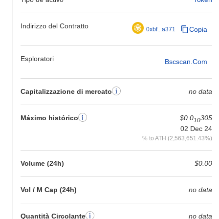
nell'azione del prezzo di PITI rispetto allo slancio del mercato più
ampio.
Indirizzo del Contratto
Copia
0xbf...a371
Esploratori
Bscscan.com
Capitalizzazione di mercato
no data
Máximo histórico
$0.0
305
10
02 Dec 24
% to ATH (2,563,651.43%)
Volume (24h)
$0.00
Vol / M Cap (24h)
no data
Quantità Circolante
no data