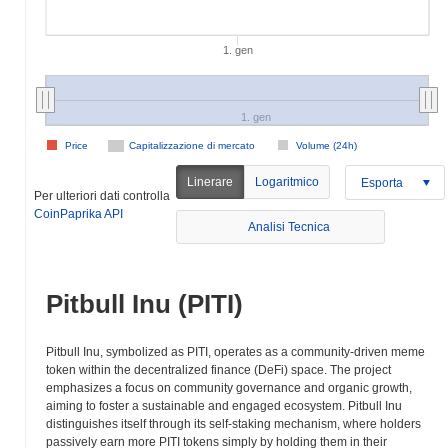
1. gen
1. gen
Price
Capitalizzazione di mercato
Volume (24h)
Linerare
Logaritmico
Esporta
Per ulteriori dati controlla
CoinPaprika API
Analisi Tecnica
Pitbull Inu (PITI)
Pitbull Inu, symbolized as PITI, operates as a community-driven meme
token within the decentralized finance (DeFi) space. The project
emphasizes a focus on community governance and organic growth,
aiming to foster a sustainable and engaged ecosystem. Pitbull Inu
distinguishes itself through its self-staking mechanism, where holders
passively earn more PITI tokens simply by holding them in their