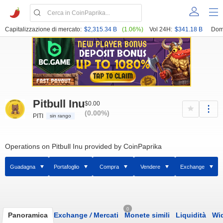
Capitalizzazione di mercato:
$2,315.34 B
(1.06%)
Vol 24H:
$341.18 B
Dom
Pitbull Inu
$0.00
(0.00%)
PITI
sin rango
Operations on Pitbull Inu provided by CoinPaprika
Guadagna
Portafoglio
Compra
Vendere
Exchange
0
Panoramica
Exchange
/
Mercati
Monete simili
Liquidità
Wi