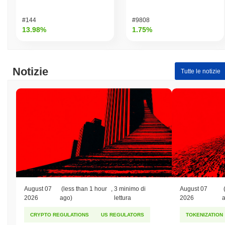
#144
#9808
13.98%
1.75%
Notizie
Tutte le notizie
August 07
(less than 1 hour
,
3 minimo di
August 07
2026
ago)
lettura
2026
CRYPTO REGULATIONS
US REGULATORS
TOKENIZATION