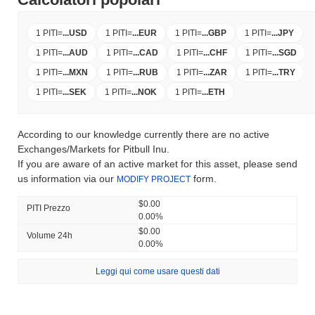
1 PITI
=
...
USD
1 PITI
=
...
EUR
1 PITI
=
...
GBP
1 PITI
=
...
JPY
1 PITI
=
...
AUD
1 PITI
=
...
CAD
1 PITI
=
...
CHF
1 PITI
=
...
SGD
1 PITI
=
...
MXN
1 PITI
=
...
RUB
1 PITI
=
...
ZAR
1 PITI
=
...
TRY
1 PITI
=
...
SEK
1 PITI
=
...
NOK
1 PITI
=
...
ETH
According to our knowledge currently there are no active
Exchanges/Markets for Pitbull Inu.
If you are aware of an active market for this asset, please send
us information via our
form.
MODIFY PROJECT
$0.00
PITI Prezzo
0.00%
$0.00
Volume 24h
0.00%
Leggi qui come usare questi dati