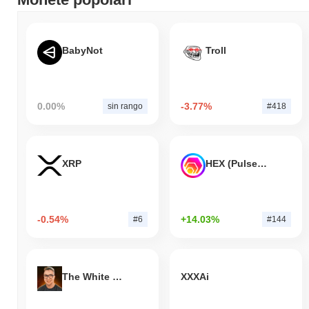
BabyNot
Troll
0.00%
-3.77%
sin rango
#418
XRP
HEX (Pulsechain)
-0.54%
+14.03%
#6
#144
The White Bull
XXXAi