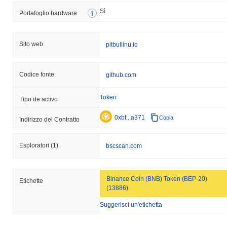
Sì
Portafoglio hardware
Sito web
pitbullinu.io
Codice fonte
github.com
Token
Tipo de activo
0xbf...a371
Copia
Indirizzo del Contratto
Esploratori
(1)
bscscan.com
Binance Coin (BNB) Token (BEP-20)
Etichette
(13886)
Suggerisci un'etichetta