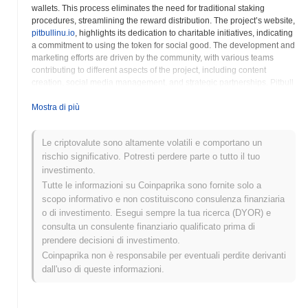
wallets. This process eliminates the need for traditional staking
procedures, streamlining the reward distribution. The project’s website,
pitbullinu.io
, highlights its dedication to charitable initiatives, indicating
a commitment to using the token for social good. The development and
marketing efforts are driven by the community, with various teams
contributing to different aspects of the project, including content
creation, social media management, and strategic partnerships. Pitbull
Inu aims to cultivate a fun and inclusive environment for its members
while exploring potential applications in areas such as decentralized
Mostra di più
applications (dApps) and non-fungible tokens (NFTs). The project
utilizes smart contracts to manage the self-staking and other core
Le criptovalute sono altamente volatili e comportano un
functionalities, ensuring transparency and security within the
rischio significativo. Potresti perdere parte o tutto il tuo
ecosystem. Potential investors should conduct thorough research to
understand the risks associated with meme tokens and the overall
investimento.
cryptocurrency market. Understanding the tokenomics and the
Tutte le informazioni su Coinpaprika sono fornite solo a
project's long-term roadmap is crucial before making any investment
scopo informativo e non costituiscono consulenza finanziaria
decisions. The focus on community and charitable giving are key
o di investimento. Esegui sempre la tua ricerca (DYOR) e
elements of the Pitbull Inu ecosystem.
consulta un consulente finanziario qualificato prima di
prendere decisioni di investimento.
Pitbull Inu (PITI) FAQ – Metriche Chiave e
Coinpaprika non è responsabile per eventuali perdite derivanti
Approfondimenti sul Mercato
dall'uso di queste informazioni.
Dove posso acquistare Pitbull Inu (PITI)?