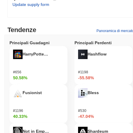
Update supply form
Tendenze
Panoramica di mercat
Principali Guadagni
Principali Perdenti
HarryPotterObamaSonic10Inu (ETH)
Hashflow
#656
#1198
50.58%
-55.58%
Fusionist
Bless
#1196
#530
40.33%
-47.04%
Not in Employment, Education, or Training
Shardeum