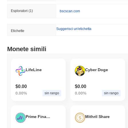
Esploratori
(1)
bscscan.com
Suggerisci un'etichetta
Etichette
Monete simili
LifeLine
Cyber Doge
$0.00
$0.00
0.00%
0.00%
sin rango
sin rango
Prime Finance
Mithril Share