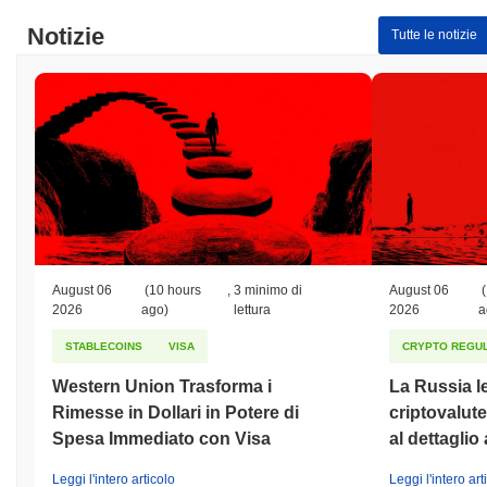
Notizie
Tutte le notizie
August 06
(10 hours
,
3 minimo di
August 06
(
2026
ago)
lettura
2026
a
STABLECOINS
VISA
CRYPTO REGUL
Western Union Trasforma i
La Russia le
Rimesse in Dollari in Potere di
criptovalute
Spesa Immediato con Visa
al dettaglio 
Leggi l'intero articolo
Leggi l'intero art