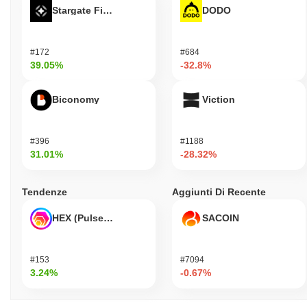
Stargate Finance
DODO
#172
#684
39.05%
-32.8%
Biconomy
Viction
#396
#1188
31.01%
-28.32%
Tendenze
Aggiunti Di Recente
HEX (Pulsechain)
SACOIN
#153
#7094
3.24%
-0.67%