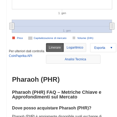
1. gen
1. gen
Price
Capitalizzazione di mercato
Volume (24h)
Linerare
Logaritmico
Esporta
Per ulteriori dati controlla
CoinPaprika API
Analisi Tecnica
Pharaoh (PHR)
Pharaoh (PHR) FAQ – Metriche Chiave e
Approfondimenti sul Mercato
Dove posso acquistare Pharaoh (PHR)?
Pharaoh (PHR) è ampiamente disponibile sugli exchange di