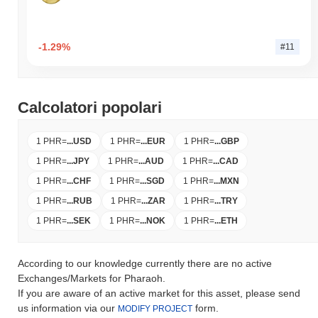
-1.29%
#11
Calcolatori popolari
1 PHR
=
...
USD
1 PHR
=
...
EUR
1 PHR
=
...
GBP
1 PHR
=
...
JPY
1 PHR
=
...
AUD
1 PHR
=
...
CAD
1 PHR
=
...
CHF
1 PHR
=
...
SGD
1 PHR
=
...
MXN
1 PHR
=
...
RUB
1 PHR
=
...
ZAR
1 PHR
=
...
TRY
1 PHR
=
...
SEK
1 PHR
=
...
NOK
1 PHR
=
...
ETH
According to our knowledge currently there are no active
Exchanges/Markets for Pharaoh.
If you are aware of an active market for this asset, please send
us information via our
form.
MODIFY PROJECT