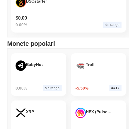
BSCstarter
$0.00
0.00%
sin rango
Monete popolari
BabyNot
Troll
0.00%
-5.50%
sin rango
#417
XRP
HEX (Pulsechain)