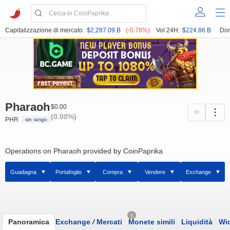
Capitalizzazione di mercato:
$2,287.09 B
(-0.78%)
Vol 24H:
$224.86 B
Dom
Pharaoh
$0.00
(0.00%)
PHR
sin rango
Operations on Pharaoh provided by CoinPaprika
Guadagna
Portafoglio
Compra
Vendere
Exchange
0
Panoramica
Exchange
/
Mercati
Monete simili
Liquidità
Wi