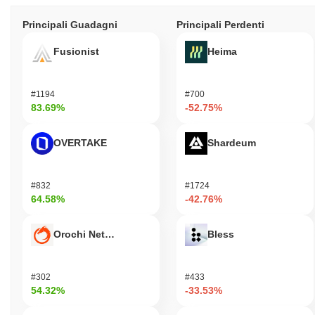
Principali Guadagni
Principali Perdenti
Fusionist
Heima
#1194
#700
83.69%
-52.75%
OVERTAKE
Shardeum
#832
#1724
64.58%
-42.76%
Orochi Network
Bless
#302
#433
54.32%
-33.53%