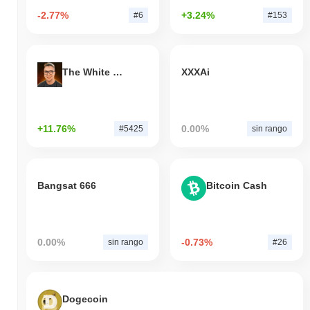
-2.77%
+3.24%
#6
#153
The White Bull
XXXAi
+11.76%
0.00%
#5425
sin rango
Bangsat 666
Bitcoin Cash
0.00%
-0.73%
sin rango
#26
Dogecoin