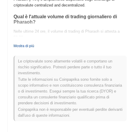
criptovalute centralized and decentralized.
Qual è l'attuale volume di trading giornaliero di
Pharaoh?
Nelle ultime 24 ore, il volume di trading di Pharaoh si attesta a
$0.00
.
Mostra di più
Qual è lo storico della fascia di prezzo di Pharaoh?
Massimo Storico (ATH):
$0.00000033
Le criptovalute sono altamente volatili e comportano un
Minimo Storico (ATL):
$0.00
rischio significativo. Potresti perdere parte o tutto il tuo
investimento.
Pharaoh è attualmente scambiato
~7.21%
al di sotto del suo ATH
Tutte le informazioni su Coinpaprika sono fornite solo a
.
scopo informativo e non costituiscono consulenza finanziaria
o di investimento. Esegui sempre la tua ricerca (DYOR) e
Come si sta comportando Pharaoh rispetto al
consulta un consulente finanziario qualificato prima di
mercato crypto più ampio?
prendere decisioni di investimento.
Negli ultimi 7 giorni, Pharaoh ha guadagnato
0.00%
, superando il
Coinpaprika non è responsabile per eventuali perdite derivanti
mercato crypto complessivo che ha registrato un calo del
0.78%
.
dall'uso di queste informazioni.
Ciò indica una forte performance nell'azione del prezzo di PHR
rispetto allo slancio del mercato più ampio.