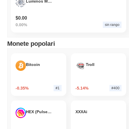
Luminos Mining Protocol
$0.00
0.00%
sin rango
Monete popolari
Bitcoin
Troll
-0.35%
-5.14%
#1
#400
HEX (Pulsechain)
XXXAi