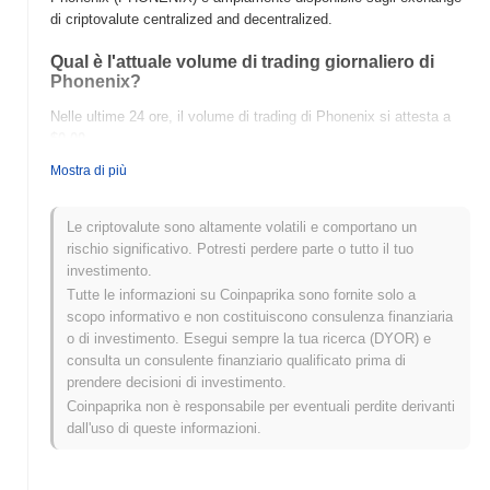
di criptovalute centralized and decentralized.
Qual è l'attuale volume di trading giornaliero di
Phonenix?
Nelle ultime 24 ore, il volume di trading di Phonenix si attesta a
$0.00
.
Mostra di più
Qual è lo storico della fascia di prezzo di
Phonenix?
Le criptovalute sono altamente volatili e comportano un
Massimo Storico (ATH):
$0.006545
rischio significativo. Potresti perdere parte o tutto il tuo
Minimo Storico (ATL):
$0.00
investimento.
Tutte le informazioni su Coinpaprika sono fornite solo a
Phonenix è attualmente scambiato
~99.95%
al di sotto del suo
scopo informativo e non costituiscono consulenza finanziaria
ATH .
o di investimento. Esegui sempre la tua ricerca (DYOR) e
consulta un consulente finanziario qualificato prima di
Come si sta comportando Phonenix rispetto al
prendere decisioni di investimento.
mercato crypto più ampio?
Coinpaprika non è responsabile per eventuali perdite derivanti
Negli ultimi 7 giorni, Phonenix ha guadagnato
0.00%
, superando il
dall'uso di queste informazioni.
mercato crypto complessivo che ha registrato un calo del
0.13%
.
Ciò indica una forte performance nell'azione del prezzo di
PHONENIX rispetto allo slancio del mercato più ampio.