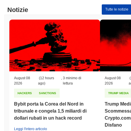
Notizie
Tutte le notizie
August 08
(12 hours
,
3 minimo di
August 08
(
2026
ago)
lettura
2026
a
HACKERS
SANCTIONS
TRUMP MEDIA
Bybit porta la Corea del Nord in
Trump Medi
tribunale e congela 1,5 miliardi di
Scommessa 
dollari rubati in un hack record
Crypto.com 
Disfano
Leggi l'intero articolo