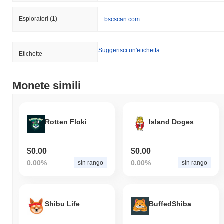
Esploratori
(1)
bscscan.com
Suggerisci un'etichetta
Etichette
Monete simili
Rotten Floki
Island Doges
$0.00
$0.00
0.00%
0.00%
sin rango
sin rango
Shibu Life
BuffedShiba