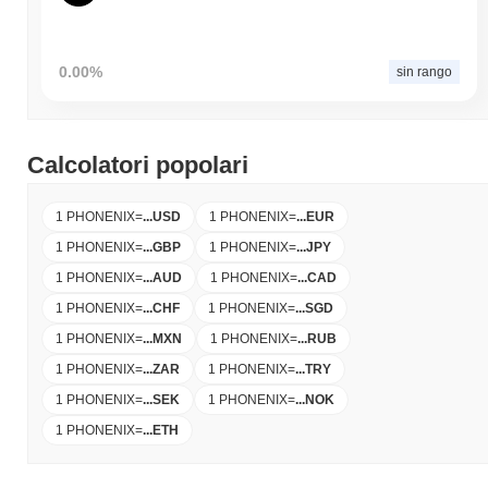
0.00%
sin rango
Calcolatori popolari
1 PHONENIX
=
...
USD
1 PHONENIX
=
...
EUR
1 PHONENIX
=
...
GBP
1 PHONENIX
=
...
JPY
1 PHONENIX
=
...
AUD
1 PHONENIX
=
...
CAD
1 PHONENIX
=
...
CHF
1 PHONENIX
=
...
SGD
1 PHONENIX
=
...
MXN
1 PHONENIX
=
...
RUB
1 PHONENIX
=
...
ZAR
1 PHONENIX
=
...
TRY
1 PHONENIX
=
...
SEK
1 PHONENIX
=
...
NOK
1 PHONENIX
=
...
ETH