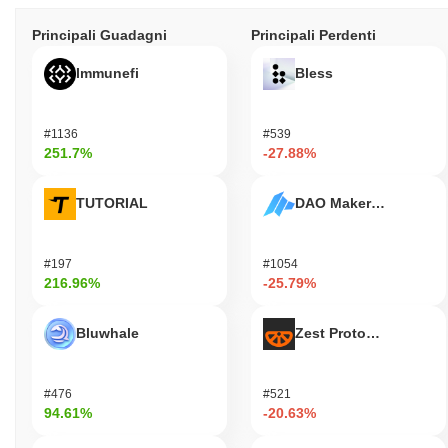
Principali Guadagni
Principali Perdenti
Immunefi
Bless
#1136
#539
251.7%
-27.88%
TUTORIAL
DAO Maker Token
#197
#1054
216.96%
-25.79%
Bluwhale
Zest Protocol
#476
#521
94.61%
-20.63%