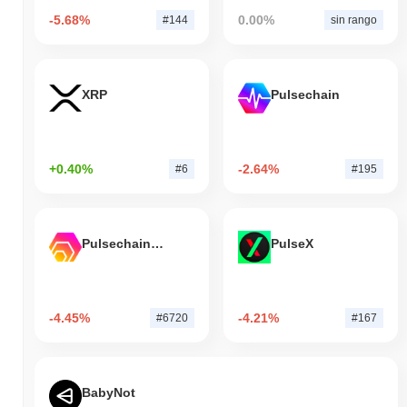
-5.68%
0.00%
#144
sin rango
XRP
Pulsechain
+0.40%
-2.64%
#6
#195
Pulsechain Bridged HEX (Pulsechain)
PulseX
-4.45%
-4.21%
#6720
#167
BabyNot