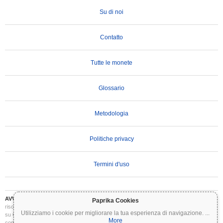
Su di noi
Contatto
Tutte le monete
Glossario
Metodologia
Politiche privacy
Termini d'uso
AVVERTENZA IMPORTANTE:
Le criptovalute sono altamente volatili e comportano
Paprika Cookies
rischi significativi. Potresti perdere parte o tutto il tuo investimento. Tutte le informazioni
Utilizziamo i cookie per migliorare la tua esperienza di navigazione.
...
su Coinpaprika sono fornite esclusivamente a scopo informativo e non costituiscono
More
consulenza finanziaria o di investimento. Conduci sempre le tue ricerche (DYOR) e