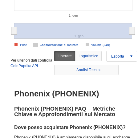
1. gen
1. gen
Price
Capitalizzazione di mercato
Volume (24h)
Linerare
Logaritmico
Esporta
Per ulteriori dati controlla
CoinPaprika API
Analisi Tecnica
Phonenix (PHONENIX)
Phonenix (PHONENIX) FAQ – Metriche
Chiave e Approfondimenti sul Mercato
Dove posso acquistare Phonenix (PHONENIX)?
Phonenix (PHONENIX) è ampiamente disponibile sugli exchange