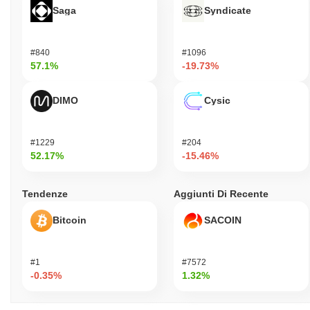
Saga
Syndicate
#840
#1096
57.1%
-19.73%
DIMO
Cysic
#1229
#204
52.17%
-15.46%
Tendenze
Aggiunti Di Recente
Bitcoin
SACOIN
#1
#7572
-0.35%
1.32%