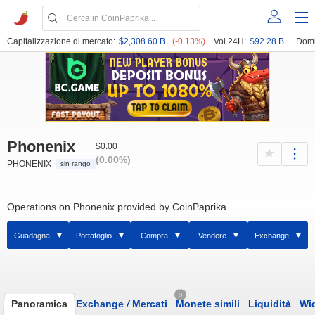
Capitalizzazione di mercato:
$2,308.60 B
(-0.13%)
Vol 24H:
$92.28 B
Domi
Phonenix
$0.00
(0.00%)
PHONENIX
sin rango
Operations on Phonenix provided by CoinPaprika
Guadagna
Portafoglio
Compra
Vendere
Exchange
0
Panoramica
Exchange
/
Mercati
Monete simili
Liquidità
Wi