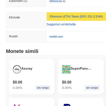
Esploratori
(1)
etherscan.io
Ethereum (ETH) Token (ERC-20) (13346)
Etichette
Suggerisci un'etichetta
Reddit
reddit.com
Monete simili
Azuray
SuperPancake
$0.00
$0.00
0.00%
0.00%
sin rango
sin rango