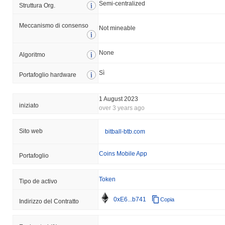
Semi-centralized
Struttura Org.
Meccanismo di consenso
Not mineable
None
Algoritmo
Sì
Portafoglio hardware
1 August 2023
iniziato
over 3 years ago
Sito web
bitball-btb.com
Coins Mobile App
Portafoglio
Token
Tipo de activo
0xE6...b741
Copia
Indirizzo del Contratto