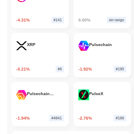
-4.31%
0.00%
#141
sin rango
XRP
Pulsechain
-0.21%
-1.92%
#6
#195
Pulsechain Bridged HEX (Pulsechain)
PulseX
-1.94%
-2.76%
#4841
#166