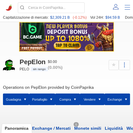
Capitalizzazione di mercato:
$2,309.21 B
(-0.12%)
Vol 24H:
$94.59 B
Domi
PepElon
$0.00
(0.00%)
PELO
sin rango
Operations on PepElon provided by CoinPaprika
Guadagna
Portafoglio
Compra
Vendere
Exchange
0
Panoramica
Exchange
/
Mercati
Monete simili
Liquidità
Wi