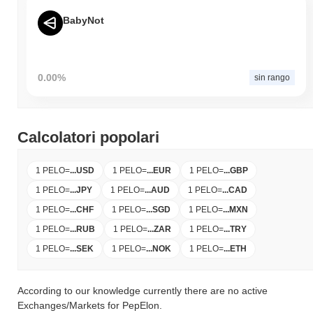
BabyNot
0.00%
sin rango
Calcolatori popolari
1 PELO
=
...
USD
1 PELO
=
...
EUR
1 PELO
=
...
GBP
1 PELO
=
...
JPY
1 PELO
=
...
AUD
1 PELO
=
...
CAD
1 PELO
=
...
CHF
1 PELO
=
...
SGD
1 PELO
=
...
MXN
1 PELO
=
...
RUB
1 PELO
=
...
ZAR
1 PELO
=
...
TRY
1 PELO
=
...
SEK
1 PELO
=
...
NOK
1 PELO
=
...
ETH
According to our knowledge currently there are no active
Exchanges/Markets for PepElon.