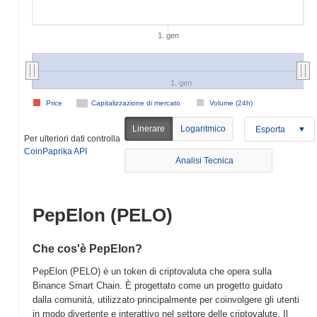
1. gen
1. gen
Price
Capitalizzazione di mercato
Volume (24h)
Linerare
Logaritmico
Esporta
Per ulteriori dati controlla
CoinPaprika API
Analisi Tecnica
PepElon (PELO)
Che cos'è PepElon?
PepElon (PELO) è un token di criptovaluta che opera sulla
Binance Smart Chain. È progettato come un progetto guidato
dalla comunità, utilizzato principalmente per coinvolgere gli utenti
in modo divertente e interattivo nel settore delle criptovalute. Il