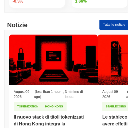
-0.3%
1.66%
Massimo Storico (ATH):
$0.00009906
Minimo Storico (ATL):
$0.00
PepElon è attualmente scambiato
~99.27%
al di sotto del suo
Notizie
Tutte le notizie
ATH .
Come si sta comportando PepElon rispetto al
mercato crypto più ampio?
Negli ultimi 7 giorni, PepElon ha guadagnato
0.00%
, superando il
mercato crypto complessivo che ha registrato un calo del
0.12%
.
Ciò indica una forte performance nell'azione del prezzo di PELO
rispetto allo slancio del mercato più ampio.
August 09
(less than 1 hour
,
3 minimo di
August 09
2026
ago)
lettura
2026
TOKENIZATION
HONG KONG
STABLECOINS
Il nuovo stack di titoli tokenizzati
Le stableco
di Hong Kong integra la
avere effett