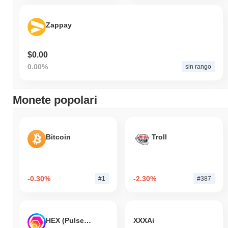
Zappay
$0.00
0.00%
sin rango
Monete popolari
Bitcoin
Troll
-0.30%
-2.30%
#1
#387
HEX (Pulsechain)
XXXAi