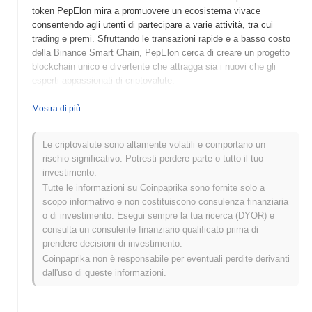
token PepElon mira a promuovere un ecosistema vivace
consentendo agli utenti di partecipare a varie attività, tra cui
trading e premi. Sfruttando le transazioni rapide e a basso costo
della Binance Smart Chain, PepElon cerca di creare un progetto
blockchain unico e divertente che attragga sia i nuovi che gli
esperti appassionati di criptovalute.
Quando e come è iniziato PepElon?
Mostra di più
PepElon (PELO) è stato lanciato nel 2021 come una criptovaluta
guidata dalla comunità ispirata a figure popolari nel settore delle
Le criptovalute sono altamente volatili e comportano un
criptovalute. Creato da un team anonimo, PepElon mira a
rischio significativo. Potresti perdere parte o tutto il tuo
combinare elementi della cultura meme con una reale utilità nel
investimento.
settore DeFi. Il progetto ha guadagnato slancio attraverso la sua
Tutte le informazioni su Coinpaprika sono fornite solo a
prima quotazione su vari exchange decentralizzati, che ha
scopo informativo e non costituiscono consulenza finanziaria
contribuito a stabilire la sua presenza nel mercato. Eventi
o di investimento. Esegui sempre la tua ricerca (DYOR) e
principali nel suo sviluppo iniziale hanno incluso iniziative di
consulta un consulente finanziario qualificato prima di
coinvolgimento della comunità e partnership che hanno aumentato
prendere decisioni di investimento.
la sua visibilità e adozione tra gli appassionati di criptovalute.
Coinpaprika non è responsabile per eventuali perdite derivanti
dall'uso di queste informazioni.
Cosa ci aspetta per PepElon?
PepElon (PELO) è pronto per significativi progressi mentre
avanza lungo la sua roadmap, con aggiornamenti chiave previsti