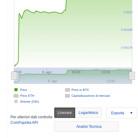
0.0012
0.001188
0.001176
18:00
8. ago
06:00
12:00
8. ago
12:00
Price
Price in BTC
Price ETH
Capitalizzazione di mercato
Volume (24h)
Linerare
Logaritmico
Esporta
Per ulteriori dati controlla
CoinPaprika API
Analisi Tecnica