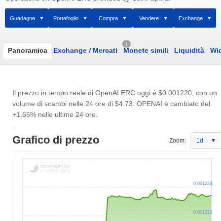
Guadagna
Portafoglio
Compra
Vendere
Exchange
1
Panoramica
Exchange
/
Mercati
Monete simili
Liquidità
Wi
Il prezzo in tempo reale di OpenAI ERC oggi è
$0.001220
, con un
volume di scambi nelle 24 ore di
$4.73
. OPENAI è cambiato del
+1.65% nelle ultime 24 ore.
Grafico di prezzo
Zoom:
1d
0.001224
0.001212