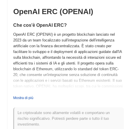
OpenAI ERC (OPENAI)
Che cos'è OpenAI ERC?
OpenAI ERC (OPENAI) è un progetto blockchain lanciato nel
2023 da un team focalizzato sull'integrazione dell'intelligenza
artificiale con la finanza decentralizzata. È stato creato per
facilitare lo sviluppo e il deployment di applicazioni guidate dall'IA
sulla blockchain, affrontando la necessità di interazioni sicure ed
efficienti tra i sistemi di IA e gli utenti. Il progetto opera sulla
blockchain di Ethereum, utilizzando lo standard del token ERC-
20, che consente un'integrazione senza soluzione di continuità
con le applicazioni e i servizi basati su Ethereum esistenti. Il suo
token nativo, OPENAI, ha molteplici scopi, tra cui le commissioni
di transazione, la partecipazione alla governance e
l'incentivazione degli sviluppatori a creare soluzioni legate all'IA
Mostra di più
all'interno del suo ecosistema. OpenAI ERC si distingue per il suo
focus unico sulla fusione della tecnologia IA con le capacità della
Le criptovalute sono altamente volatili e comportano un
blockchain, posizionandosi come un'iniziativa pionieristica nel
rischio significativo. Potresti perdere parte o tutto il tuo
panorama in rapida evoluzione delle applicazioni decentralizzate.
investimento.
Questa integrazione mira a migliorare la funzionalità e