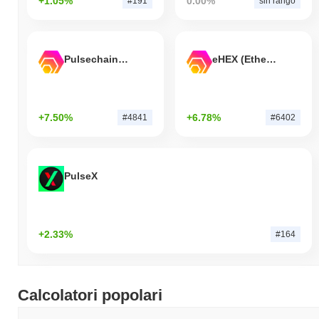
+1.05%
0.00%
#191
sin rango
Pulsechain Bridged HEX (Pulsechain)
eHEX (Ethereum)
+7.50%
+6.78%
#4841
#6402
PulseX
+2.33%
#164
Calcolatori popolari