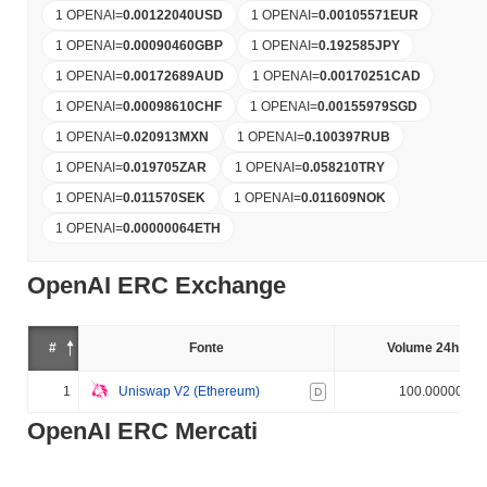
1 OPENAI
=
0.00122040
USD
1 OPENAI
=
0.00105571
EUR
1 OPENAI
=
0.00090460
GBP
1 OPENAI
=
0.192585
JPY
1 OPENAI
=
0.00172689
AUD
1 OPENAI
=
0.00170251
CAD
1 OPENAI
=
0.00098610
CHF
1 OPENAI
=
0.00155979
SGD
1 OPENAI
=
0.020913
MXN
1 OPENAI
=
0.100397
RUB
1 OPENAI
=
0.019705
ZAR
1 OPENAI
=
0.058210
TRY
1 OPENAI
=
0.011570
SEK
1 OPENAI
=
0.011609
NOK
1 OPENAI
=
0.00000064
ETH
OpenAI ERC Exchange
#
Fonte
Volume 24h (%)
1
Uniswap V2 (Ethereum)
100.000000%
D
OpenAI ERC Mercati