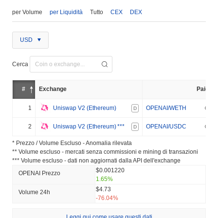
per Volume
per Liquidità
Tutto
CEX
DEX
USD
Cerca
#
Exchange
Paio
1
Uniswap V2 (Ethereum)
OPENAI/WETH
D
2
Uniswap V2 (Ethereum)
***
OPENAI/USDC
D
* Prezzo / Volume Escluso - Anomalia rilevata
** Volume escluso - mercati senza commissioni e mining di transazioni
*** Volume escluso - dati non aggiornati dalla API dell'exchange
$0.001220
OPENAI Prezzo
1.65%
$4.73
Volume 24h
-76.04%
Leggi qui come usare questi dati