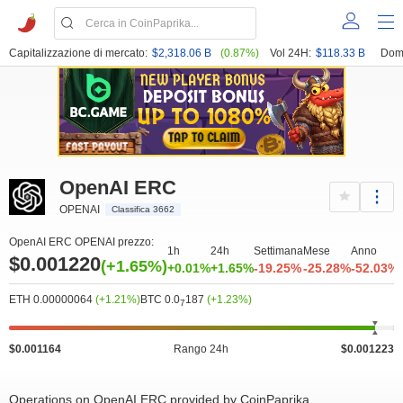
Capitalizzazione di mercato:
$2,318.06 B
(0.87%)
Vol 24H:
$118.33 B
Dom
OpenAI ERC
OPENAI
Classifica 3662
OpenAI ERC OPENAI prezzo:
1h
24h
Settimana
Mese
Anno
$0.001220
(+1.65%)
+0.01%
+1.65%
-19.25%
-25.28%
-52.03%
ETH 0.00000064
(+1.21%)
BTC 0.0
187
(+1.23%)
7
$0.001164
Rango 24h
$0.001223
Operations on OpenAI ERC provided by CoinPaprika