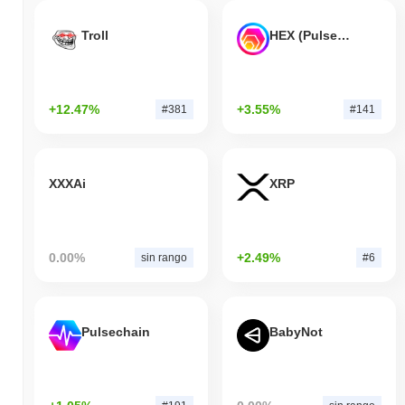
Troll
HEX (Pulsechain)
+12.47%
+3.55%
#381
#141
XXXAi
XRP
0.00%
+2.49%
sin rango
#6
Pulsechain
BabyNot