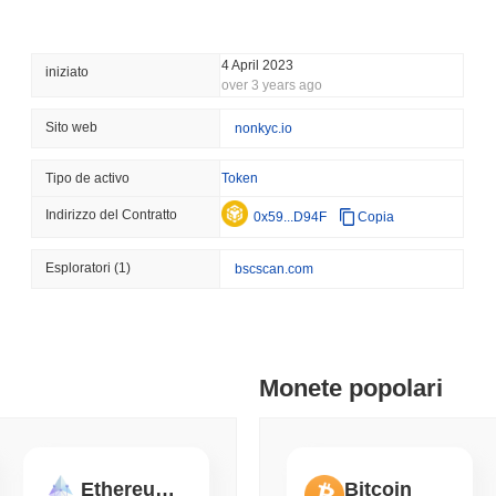
staking per i validatori che svolgono correttamente i loro compiti, m
August 08 2026
(22 hours ago)
,
3 
comportamento malevolo o negligente, dissuadendo così attacchi alla re
codice e un programma di bug bounty per identificare e correggere vuln
CRYPTO REGULATIONS
US REGULA
4 April 2023
iniziato
dell'infrastruttura di NKYC.
over 3 years ago
Il voto sul CLARITY Act s
Senato si oppongono
NKYC ha affrontato controversie o rischi?
Sito web
nonkyc.io
Secondo gli ultimi dati disponibili, NKYC non è stato documentato per a
August 08 2026
(1 day ago)
,
3 mini
come molti progetti blockchain, opera in un panorama che comporta int
Tipo de activo
Token
vulnerabilità tecniche, come potenziali exploit o bug, e sfide normativ
TOKENIZATION
TETHER
Indirizzo del Contratto
conformità. Sebbene non siano stati registrati incidenti specifici, NKY
0x59...D94F
Copia
Tether pianta la sua band
e aggiornamenti al suo sistema. Il progetto potrebbe anche impegnarsi i
dell'Arabia Saudita
trasparenza e governance comunitaria, per affrontare proattivamente 
Esploratori
(1)
bscscan.com
criptovalute evolve, NKYC rimane vigile nell'adattarsi a nuovi rischi e g
August 07 2026
(1 day ago)
,
3 mini
NKYC (NKYC) FAQ – Metriche Chiave e Approfo
COINBASE
TRADING
Coinbase Aggiunge Wall 
Dove posso acquistare NKYC (NKYC)?
con 4.000 Azioni
Monete popolari
NKYC (NKYC) è ampiamente disponibile sugli exchange di criptovalute
August 07 2026
(1 day ago)
,
3 mini
coppia di trading
NKYC/USDT
ha registrato un volume di 24 ore supe
PancakeSwap V2 (BSC).
SEC
ETFS
Ethereum PoW
Bitcoin
Wintermute ottiene la lice