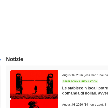
Cosa rende NKYC unico?
NKYC si distingue per la sua innovativa tecnologia Layer 2, che migliora
tecniche avanzate di sharding. Questa architettura consente un eleva
applicazioni che richiedono un'elaborazione rapida. Il design di NK
sicurezza senza compromettere la velocità, garantendo transazioni effi
partnership strategiche con piattaforme blockchain leader, che consent
reti. Questa capacità cross-chain è completata da un robusto toolkit 
sviluppo e l'integrazione per i progetti che si basano su NKYC. Inol
consente alla sua comunità di partecipare attivamente ai processi dec
comunità forte, ma garantisce anche che il progetto si evolva in linea 
Notizie
elementi posizionano collettivamente NKYC come un attore distintivo
o
Cosa puoi fare con NKYC?
Il token NKYC è utilizzato per transazioni e commissioni all'interno d
August 09 2026
(less than 1 hour 
valore o utilizzare applicazioni decentralizzate. I possessori possono m
STABLECOINS
REGULATION
sicurezza della rete, con la possibilità di guadagnare ricompense. In
Le stablecoin locali potr
governance e votazioni, permettendo ai possessori di avere voce in cap
domanda di dollari, avvert
possono utilizzare NKYC per costruire applicazioni decentralizzate e i
supporta NKYC include portafogli e ponti, facilitando transazioni e inte
August 08 2026
(14 hours ago)
,
3 
NKYC è ancora attivo o rilevante?