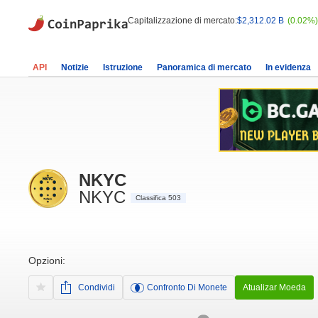
Capitalizzazione di mercato:
$2,312.02 B
(0.02%)
API
Notizie
Istruzione
Panoramica di mercato
In evidenza
NKYC
NKYC
Classifica 503
Opzioni:
Condividi
Confronto Di Monete
Atualizar Moeda