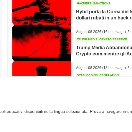
HACKERS
SANCTIONS
Secondo gli ultimi dati disponibili, NKYC rimane attivo, con sviluppi 
Bybit porta la Corea del N
2023, il progetto ha rilasciato un aggiornamento focalizzato sul miglior
dollari rubati in un hack 
impegno costante a migliorare la sua infrastruttura. NKYC è attivam
interesse di mercato sostenuti. Inoltre, il progetto ha mantenuto integr
settore della finanza decentralizzata (DeFi), dove viene utilizzato per
August 08 2026
(16 hours ago)
,
3 
l'attività e la rilevanza continua di NKYC nello spazio delle criptovalute
TRUMP MEDIA
CRYPTO RESERVE
alla sicurezza.
Trump Media Abbandona 
Per chi è progettato NKYC?
Crypto.com mentre gli Ac
NKYC è progettato per consumatori e imprese, consentendo loro di imp
August 08 2026
(18 hours ago)
,
3 
piattaforma che enfatizza la privacy e l'anonimato, rivolta a utenti che 
finanziarie. I consumatori possono utilizzare NKYC per transazioni q
STABLECOINS
REGULATION
sfruttarlo per offrire servizi incentrati sulla privacy ai loro clienti. P
Il Bridge di Stripe entra
rete contribuendo alla sua sicurezza e funzionalità, spesso attraverso
euro in 27 stati
aiuta a mantenere un ecosistema robusto e incentrato sull'utente.
Come è protetto NKYC?
August 08 2026
(20 hours ago)
,
3 
NKYC impiega un meccanismo di consenso Delegated Proof of Stake (DP
li educativi disponibili nella lingua selezionata. Prova a navigare in un
TOKENIZATION
DEFI
conferma delle transazioni e del mantenimento dell'integrità della rete.
Gli asset tokenizzati tripl
possessori di token, allineando gli interessi della rete con quelli dei su
della DeFi contratta
a Curva Ellittica (ECDSA) per l'autenticazione sicura e l'integrità dei d