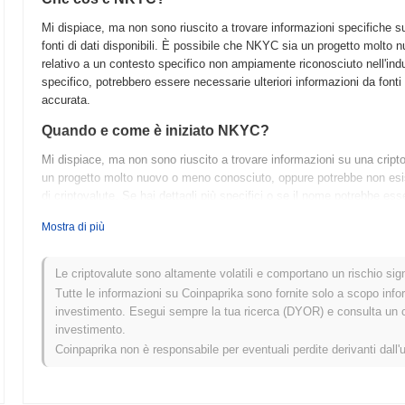
Mi dispiace, ma non sono riuscito a trovare informazioni specifiche 
fonti di dati disponibili. È possibile che NKYC sia un progetto molt
relativo a un contesto specifico non ampiamente riconosciuto nell'indu
specifico, potrebbero essere necessarie ulteriori informazioni da fonti 
accurata.
Quando e come è iniziato NKYC?
Mi dispiace, ma non sono riuscito a trovare informazioni su una cri
un progetto molto nuovo o meno conosciuto, oppure potrebbe non esister
di criptovalute. Se hai dettagli più specifici o se il nome potrebbe 
aiutarti ulteriormente.
Mostra di più
Cosa ci aspetta per NKYC?
Secondo gli ultimi aggiornamenti ufficiali, NKYC si sta preparando pe
Le criptovalute sono altamente volatili e comportano un rischio signi
previsto per il primo trimestre del 2024. Questo aggiornamento si conce
Tutte le informazioni su Coinpaprika sono fornite solo a scopo info
transazioni, con l'obiettivo di fornire un'esperienza utente più fluida.
investimento. Esegui sempre la tua ricerca (DYOR) e consulta un con
chiamato "Connect" nel secondo trimestre del 2024, che faciliterà inte
investimento.
parti, ampliando così le capacità del suo ecosistema. Inoltre, è previ
Coinpaprika non è responsabile per eventuali perdite derivanti dall'
del 2023 per decidere su modifiche proposte al meccanismo di consens
rete. Questi traguardi strategici sono progettati per rafforzare l'infras
monitorati attraverso il loro repository di sviluppo ufficiale.