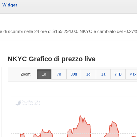
Widget
e di scambi nelle 24 ore di
$159,294.00
. NKYC è cambiato del -0.27% 
NKYC Grafico di prezzo live
Zoom:
1d
7d
30d
1q
1a
YTD
Max