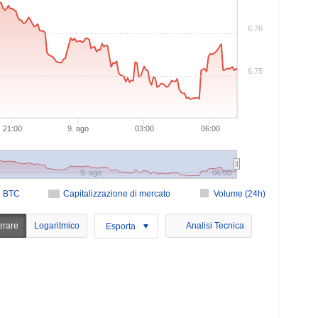
6.76
6.75
21:00
9. ago
03:00
06:00
9. ago
06:00
n BTC
Capitalizzazione di mercato
Volume (24h)
erare
Logaritmico
Analisi Tecnica
Esporta