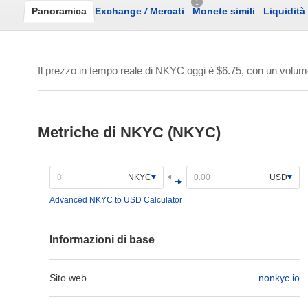
1
Panoramica
Exchange
/
Mercati
Monete simili
Liquidità
Il prezzo in tempo reale di NKYC oggi è
$6.75
, con un volum
Metriche di NKYC (NKYC)
NKYC
USD
Advanced NKYC to USD Calculator
Informazioni di base
Sito web
nonkyc.io