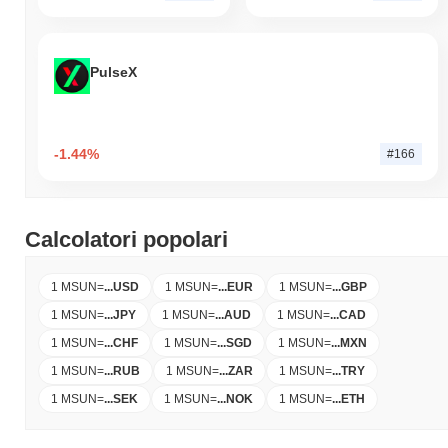
PulseX
-1.44%
#166
Calcolatori popolari
1 MSUN
=
...
USD
1 MSUN
=
...
EUR
1 MSUN
=
...
GBP
1 MSUN
=
...
JPY
1 MSUN
=
...
AUD
1 MSUN
=
...
CAD
1 MSUN
=
...
CHF
1 MSUN
=
...
SGD
1 MSUN
=
...
MXN
1 MSUN
=
...
RUB
1 MSUN
=
...
ZAR
1 MSUN
=
...
TRY
1 MSUN
=
...
SEK
1 MSUN
=
...
NOK
1 MSUN
=
...
ETH