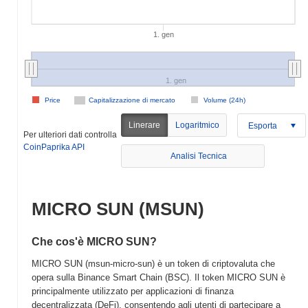
1. gen
1. gen
Price
Capitalizzazione di mercato
Volume (24h)
Linerare
Logaritmico
Esporta
Per ulteriori dati controlla
CoinPaprika API
Analisi Tecnica
MICRO SUN (MSUN)
Che cos'è MICRO SUN?
MICRO SUN (msun-micro-sun) è un token di criptovaluta che
opera sulla Binance Smart Chain (BSC). Il token MICRO SUN è
principalmente utilizzato per applicazioni di finanza
decentralizzata (DeFi), consentendo agli utenti di partecipare a