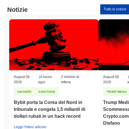
Qual è lo storico della fascia di prezzo di MICRO
Notizie
Tutte le notizie
SUN?
Massimo Storico (ATH):
$0.027535
Minimo Storico (ATL):
$0.00
MICRO SUN è attualmente scambiato
~93.98%
al di sotto del
suo ATH .
Come si sta comportando MICRO SUN rispetto al
mercato crypto più ampio?
Negli ultimi 7 giorni, MICRO SUN ha guadagnato
0.00%
,
August 08
(4 hours
,
3 minimo di
August 08
sottoperformando il mercato crypto complessivo che ha registrato
2026
ago)
lettura
2026
un guadagno del
0.34%
. Ciò indica un ritardo temporaneo
nell'azione del prezzo di MSUN rispetto allo slancio del mercato
HACKERS
SANCTIONS
TRUMP MEDIA
più ampio.
Bybit porta la Corea del Nord in
Trump Medi
tribunale e congela 1,5 miliardi di
Scommessa 
dollari rubati in un hack record
Crypto.com 
Disfano
Leggi l'intero articolo