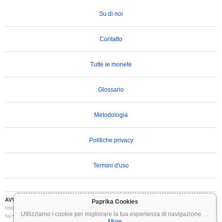
Su di noi
Contatto
Tutte le monete
Glossario
Metodologia
Politiche privacy
Termini d'uso
AVVERTENZA IMPORTANTE:
Le criptovalute sono altamente volatili e comportano
Paprika Cookies
rischi significativi. Potresti perdere parte o tutto il tuo investimento. Tutte le informazioni
Utilizziamo i cookie per migliorare la tua esperienza di navigazione.
...
su Coinpaprika sono fornite esclusivamente a scopo informativo e non costituiscono
More