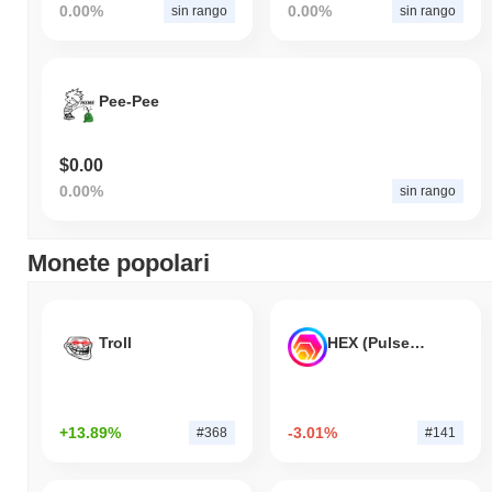
0.00%
0.00%
sin rango
sin rango
Pee-Pee
$0.00
0.00%
sin rango
Monete popolari
Troll
HEX (Pulsechain)
+13.89%
-3.01%
#368
#141