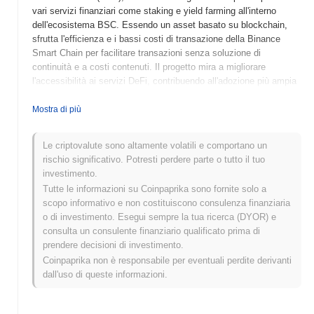
vari servizi finanziari come staking e yield farming all'interno
dell'ecosistema BSC. Essendo un asset basato su blockchain,
sfrutta l'efficienza e i bassi costi di transazione della Binance
Smart Chain per facilitare transazioni senza soluzione di
continuità e a costi contenuti. Il progetto mira a migliorare
l'accessibilità ai servizi DeFi, contribuendo all'adozione più ampia
della tecnologia blockchain nei mercati finanziari.
Mostra di più
Quando e come è iniziato MICRO SUN?
MICRO SUN (MSUN) è stato lanciato nel 2022 come un progetto
Le criptovalute sono altamente volatili e comportano un
di criptovaluta decentralizzato volto a migliorare l'efficienza e la
rischio significativo. Potresti perdere parte o tutto il tuo
sicurezza delle transazioni. Il progetto è stato sviluppato da un
investimento.
team di appassionati di blockchain e sviluppatori, anche se i
Tutte le informazioni su Coinpaprika sono fornite solo a
fondatori specifici non sono resi pubblici. Lo sviluppo iniziale è
scopo informativo e non costituiscono consulenza finanziaria
stato contrassegnato dalla sua prima quotazione su diversi
o di investimento. Esegui sempre la tua ricerca (DYOR) e
exchange decentralizzati, che ha contribuito ad aumentare la sua
consulta un consulente finanziario qualificato prima di
visibilità e adozione. Eventi chiave che hanno plasmato la sua
prendere decisioni di investimento.
crescita includono partnership strategiche con altri progetti
Coinpaprika non è responsabile per eventuali perdite derivanti
blockchain e iniziative guidate dalla comunità per espandere i suoi
dall'uso di queste informazioni.
casi d'uso.
Cosa ci aspetta per MICRO SUN?