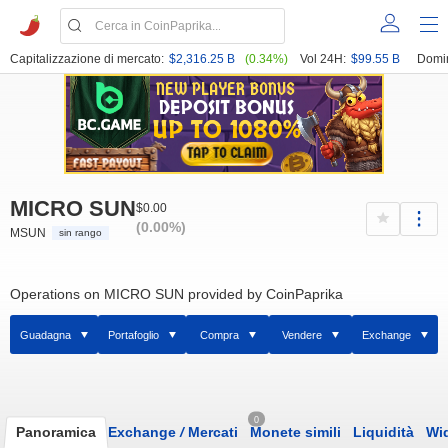
Capitalizzazione di mercato:
$2,316.25 B
(0.34%)
Vol 24H:
$99.55 B
Domi
MICRO SUN
$0.00
(0.00%)
MSUN
sin rango
Operations on MICRO SUN provided by CoinPaprika
Guadagna
Portafoglio
Compra
Vendere
Exchange
0
Panoramica
Exchange
/
Mercati
Monete simili
Liquidità
Wi