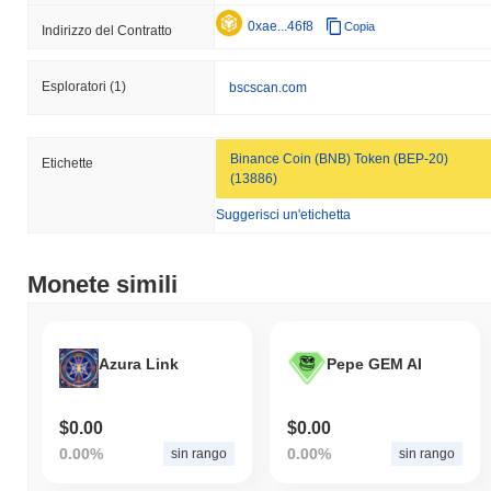
0xae...46f8
Copia
Indirizzo del Contratto
Esploratori
(1)
bscscan.com
Binance Coin (BNB) Token (BEP-20)
Etichette
(13886)
Suggerisci un'etichetta
Monete simili
Azura Link
Pepe GEM AI
$0.00
$0.00
0.00%
0.00%
sin rango
sin rango