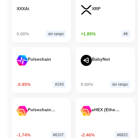
XXXAi
XRP
0.00%
+1.85%
sin rango
#6
Pulsechain
BabyNot
-0.95%
0.00%
#193
sin rango
Pulsechain Bridged HEX (Pulsechain)
eHEX (Ethereum)
-1.74%
-2.46%
#6107
#6822