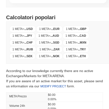
Calcolatori popolari
1 META
=
...
USD
1 META
=
...
EUR
1 META
=
...
GBP
1 META
=
...
JPY
1 META
=
...
AUD
1 META
=
...
CAD
1 META
=
...
CHF
1 META
=
...
SGD
1 META
=
...
MXN
1 META
=
...
RUB
1 META
=
...
ZAR
1 META
=
...
TRY
1 META
=
...
SEK
1 META
=
...
NOK
1 META
=
...
ETH
According to our knowledge currently there are no active
Exchanges/Markets for META ARENA.
If you are aware of an active market for this asset, please send
us information via our
form.
MODIFY PROJECT
$0.00
META Prezzo
0.00%
$0.00
Volume 24h
0.00%