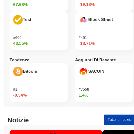
67.68%
-19.18%
Test
Block Street
#609
#451
43.55%
-18.71%
Tendenze
Aggiunti Di Recente
Bitcoin
SACOIN
#1
#7558
-0.34%
1.4%
Notizie
Tutte le notizie