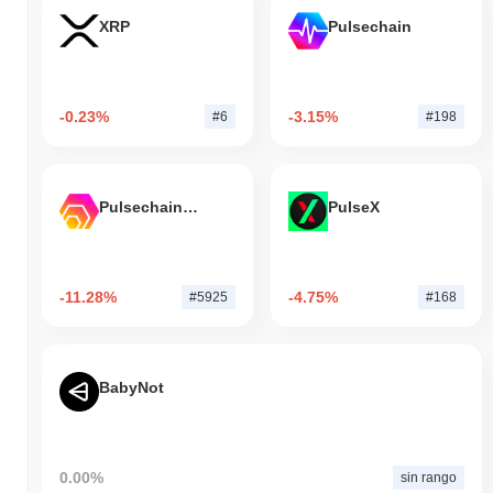
XRP
Pulsechain
-0.23%
-3.15%
#6
#198
Pulsechain Bridged HEX (Pulsechain)
PulseX
-11.28%
-4.75%
#5925
#168
BabyNot
0.00%
sin rango