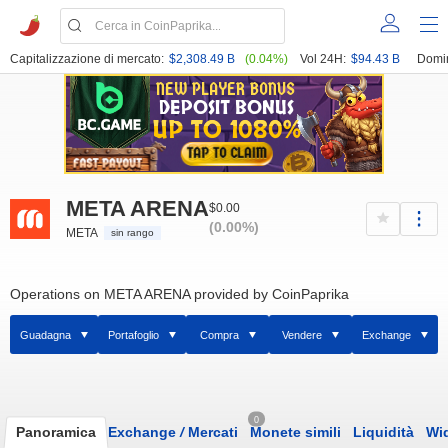
Capitalizzazione di mercato:
$2,308.49 B
(0.04%)
Vol 24H:
$94.43 B
Domi
META ARENA
$0.00
(0.00%)
META
sin rango
Operations on META ARENA provided by CoinPaprika
Guadagna
Portafoglio
Compra
Vendere
Exchange
0
Panoramica
Exchange
/
Mercati
Monete simili
Liquidità
Wi