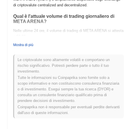
di criptovalute centralized and decentralized.
Qual è l'attuale volume di trading giornaliero di
META ARENA?
Nelle ultime 24 ore, il volume di trading di META ARENA si attesta
a
$0.00
.
Mostra di più
Qual è lo storico della fascia di prezzo di META
ARENA?
Le criptovalute sono altamente volatili e comportano un
Massimo Storico (ATH):
$0.060594
rischio significativo. Potresti perdere parte o tutto il tuo
Minimo Storico (ATL):
$0.00
investimento.
Tutte le informazioni su Coinpaprika sono fornite solo a
META ARENA è attualmente scambiato
~96.23%
al di sotto del
scopo informativo e non costituiscono consulenza finanziaria
suo ATH .
o di investimento. Esegui sempre la tua ricerca (DYOR) e
consulta un consulente finanziario qualificato prima di
Come si sta comportando META ARENA rispetto
prendere decisioni di investimento.
al mercato crypto più ampio?
Coinpaprika non è responsabile per eventuali perdite derivanti
Negli ultimi 7 giorni, META ARENA ha guadagnato
0.00%
,
dall'uso di queste informazioni.
sottoperformando il mercato crypto complessivo che ha registrato
un guadagno del
0.04%
. Ciò indica un ritardo temporaneo
nell'azione del prezzo di META rispetto allo slancio del mercato