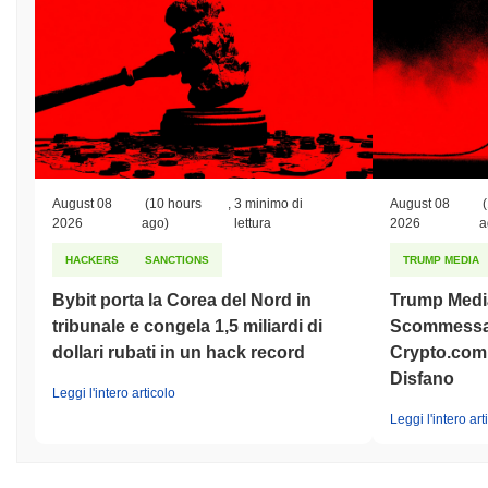
August 08
(10 hours
,
3 minimo di
August 08
(
2026
ago)
lettura
2026
a
HACKERS
SANCTIONS
TRUMP MEDIA
Bybit porta la Corea del Nord in
Trump Medi
tribunale e congela 1,5 miliardi di
Scommessa 
dollari rubati in un hack record
Crypto.com 
Disfano
Leggi l'intero articolo
Leggi l'intero art