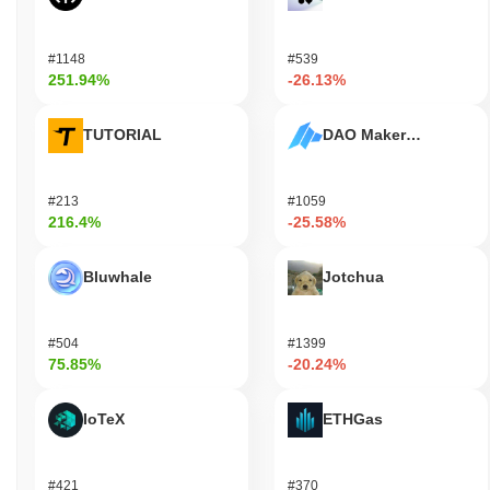
#1148
#539
251.94%
-26.13%
TUTORIAL
DAO Maker Token
#213
#1059
216.4%
-25.58%
Bluwhale
Jotchua
#504
#1399
75.85%
-20.24%
IoTeX
ETHGas
#421
#370