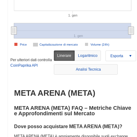
1. gen
1. gen
Price
Capitalizzazione di mercato
Volume (24h)
Linerare
Logaritmico
Esporta
Per ulteriori dati controlla
CoinPaprika API
Analisi Tecnica
META ARENA (META)
META ARENA (META) FAQ – Metriche Chiave
e Approfondimenti sul Mercato
Dove posso acquistare META ARENA (META)?
META ARENA (META) è ampiamente disponibile sugli exchange