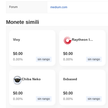
Forum
medium.com
Monete simili
Vivy
Raytheon Inu
$0.00
$0.00
0.00%
0.00%
sin rango
sin rango
Chiba Neko
0xbased
$0.00
$0.00
0.00%
0.00%
sin rango
sin rango