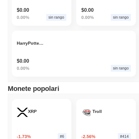
$0.00
$0.00
0.00%
0.00%
sin rango
sin rango
HarryPotterObamaSonic10Inu
$0.00
0.00%
sin rango
Monete popolari
XRP
Troll
-1.73%
-2.56%
#6
#414