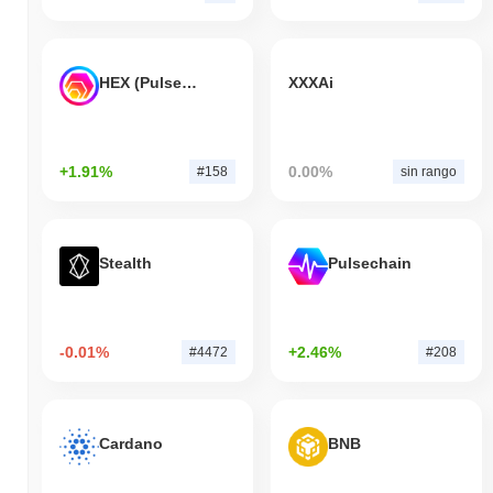
HEX (Pulsechain)
XXXAi
+1.91%
0.00%
#158
sin rango
Stealth
Pulsechain
-0.01%
+2.46%
#4472
#208
Cardano
BNB