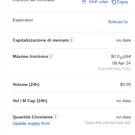
Copia
64sP...o4pe
Esploratori
Solscan.io
Capitalizzazione di mercato
no data
Máximo histórico
$0.0
594
10
06 Apr 24
% to ATH (581.57%)
Volume (24h)
$0.00
Vol / M Cap (24h)
no data
Quantità Circolante
no data
Update supply form
Totale:888,888,888,888,888