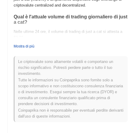
criptovalute centralized and decentralized.
Qual è l'attuale volume di trading giornaliero di just
a cat?
Nelle ultime 24 ore, il volume di trading di just a cat si attesta a
$0.00
.
Mostra di più
Qual è lo storico della fascia di prezzo di just a
cat?
Le criptovalute sono altamente volatili e comportano un
Massimo Storico (ATH):
$0.0
594
10
rischio significativo. Potresti perdere parte o tutto il tuo
Minimo Storico (ATL):
$0.00
investimento.
Tutte le informazioni su Coinpaprika sono fornite solo a
just a cat è attualmente scambiato
~85.33%
al di sotto del suo
scopo informativo e non costituiscono consulenza finanziaria
ATH .
o di investimento. Esegui sempre la tua ricerca (DYOR) e
consulta un consulente finanziario qualificato prima di
Come si sta comportando just a cat rispetto al
prendere decisioni di investimento.
mercato crypto più ampio?
Coinpaprika non è responsabile per eventuali perdite derivanti
Negli ultimi 7 giorni, just a cat ha guadagnato
0.00%
,
dall'uso di queste informazioni.
sottoperformando il mercato crypto complessivo che ha registrato
un guadagno del
0.60%
. Ciò indica un ritardo temporaneo
nell'azione del prezzo di MEOW rispetto allo slancio del mercato