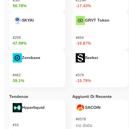
#587
#1294
50.78%
-17.43%
SKYAI
GRVT Token
#259
#454
47.49%
-16.87%
Zerobase
Seeker
#462
#379
39.1%
-15.79%
Tendenze
Aggiunti Di Recente
Hyperliquid
SACOIN
#6578
#10
no data