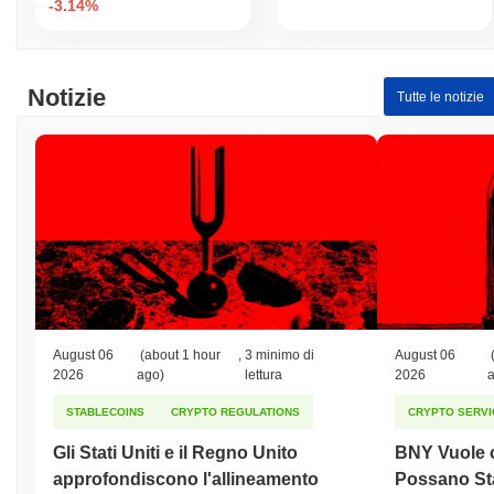
-3.14%
Notizie
Tutte le notizie
August 06
(about 1 hour
,
3 minimo di
August 06
2026
ago)
lettura
2026
STABLECOINS
CRYPTO REGULATIONS
CRYPTO SERVI
Gli Stati Uniti e il Regno Unito
BNY Vuole ch
approfondiscono l'allineamento
Possano St