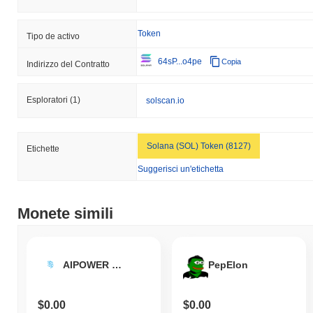
Token
Tipo de activo
64sP...o4pe
Copia
Indirizzo del Contratto
Esploratori
(1)
solscan.io
Solana (SOL) Token (8127)
Etichette
Suggerisci un'etichetta
Monete simili
AIPOWER PROTOCOL
PepElon
$0.00
$0.00