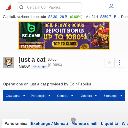
Capitalizzazione di mercato:
$2,301.28 B
(0.60%)
Vol 24H:
$359.71 B
Dom
just a cat
$0.00
(0.00%)
MEOW
sin rango
Operations on just a cat provided by CoinPaprika
Guadagna
Portafoglio
Compra
Vendere
Exchange
0
Panoramica
Exchange
/
Mercati
Monete simili
Liquidità
Wi