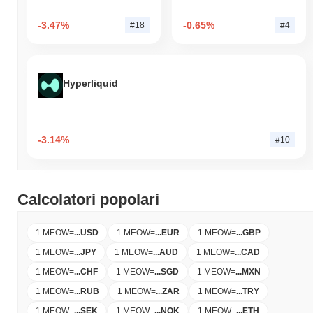
-3.47%
-0.65%
#18
#4
Hyperliquid
-3.14%
#10
Calcolatori popolari
1 MEOW
=
...
USD
1 MEOW
=
...
EUR
1 MEOW
=
...
GBP
1 MEOW
=
...
JPY
1 MEOW
=
...
AUD
1 MEOW
=
...
CAD
1 MEOW
=
...
CHF
1 MEOW
=
...
SGD
1 MEOW
=
...
MXN
1 MEOW
=
...
RUB
1 MEOW
=
...
ZAR
1 MEOW
=
...
TRY
1 MEOW
=
...
SEK
1 MEOW
=
...
NOK
1 MEOW
=
...
ETH