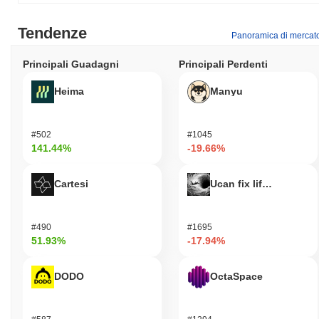
Tendenze
Panoramica di mercat
Principali Guadagni
Principali Perdenti
Heima
Manyu
#502
#1045
141.44%
-19.66%
Cartesi
Ucan fix life in1day
#490
#1695
51.93%
-17.94%
DODO
OctaSpace