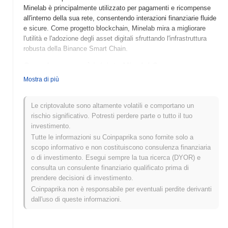
Minelab è principalmente utilizzato per pagamenti e ricompense
all'interno della sua rete, consentendo interazioni finanziarie fluide
e sicure. Come progetto blockchain, Minelab mira a migliorare
l'utilità e l'adozione degli asset digitali sfruttando l'infrastruttura
robusta della Binance Smart Chain.
Quando e come è iniziato Minelab?
Mostra di più
Minelab (MELB) è stato lanciato nel 2023 come progetto di
criptovaluta volto a migliorare le soluzioni di mining
decentralizzate. È stato sviluppato da un team di appassionati ed
Le criptovalute sono altamente volatili e comportano un
esperti di blockchain, anche se i fondatori specifici non sono stati
rischio significativo. Potresti perdere parte o tutto il tuo
resi noti. Il progetto ha guadagnato slancio iniziale attraverso
investimento.
partnership strategiche ed è stato inizialmente elencato su diversi
Tutte le informazioni su Coinpaprika sono fornite solo a
exchange di criptovalute, facilitando un accesso e un'adozione più
scopo informativo e non costituiscono consulenza finanziaria
ampi. Lo sviluppo iniziale di Minelab è stato caratterizzato dal suo
o di investimento. Esegui sempre la tua ricerca (DYOR) e
focus su tecnologie di mining innovative e coinvolgimento della
consulta un consulente finanziario qualificato prima di
comunità, ponendo le basi per la sua crescita nello spazio crypto.
prendere decisioni di investimento.
Coinpaprika non è responsabile per eventuali perdite derivanti
Cosa ci aspetta per Minelab?
dall'uso di queste informazioni.
Minelab (MELB) si sta preparando per una fase entusiasmante di
crescita e innovazione, come delineato nel suo ultimo roadmap.
L'aggiornamento imminente si concentra sul miglioramento della