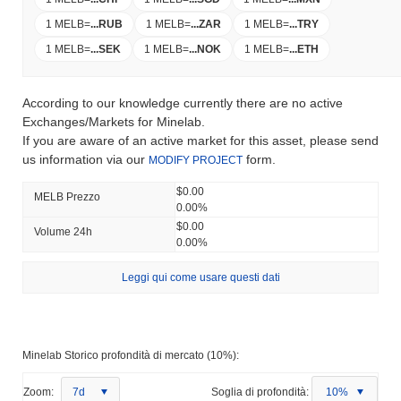
1 MELB
=
...
RUB
1 MELB
=
...
ZAR
1 MELB
=
...
TRY
1 MELB
=
...
SEK
1 MELB
=
...
NOK
1 MELB
=
...
ETH
According to our knowledge currently there are no active
Exchanges/Markets for Minelab.
If you are aware of an active market for this asset, please send
us information via our
form.
MODIFY PROJECT
$0.00
MELB Prezzo
0.00%
$0.00
Volume 24h
0.00%
Leggi qui come usare questi dati
Minelab Storico profondità di mercato (10%):
Zoom:
7d
Soglia di profondità:
10%