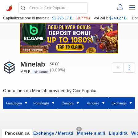
Capitalizzazione di mercato:
$2,296.17 B
(-0.77%)
Vol 24H:
$240.27 B
Dom
Minelab
$0.00
(0.00%)
MELB
sin rango
Operations on Minelab provided by CoinPaprika
Guadagna
Portafoglio
Compra
Vendere
Exchange
0
Panoramica
Exchange
/
Mercati
Monete simili
Liquidità
Wi