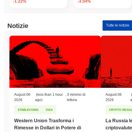
-1.22%
-3.04%
Come si sta comportando Minelab rispetto al
mercato crypto più ampio?
Negli ultimi 7 giorni, Minelab ha guadagnato
0.00%
, superando il
Notizie
Tutte le notizie
mercato crypto complessivo che ha registrato un calo del
0.77%
.
Ciò indica una forte performance nell'azione del prezzo di MELB
rispetto allo slancio del mercato più ampio.
August 06
(less than 1 hour
,
3 minimo di
August 06
2026
ago)
lettura
2026
STABLECOINS
VISA
CRYPTO REGUL
Western Union Trasforma i
La Russia le
Rimesse in Dollari in Potere di
criptovalute