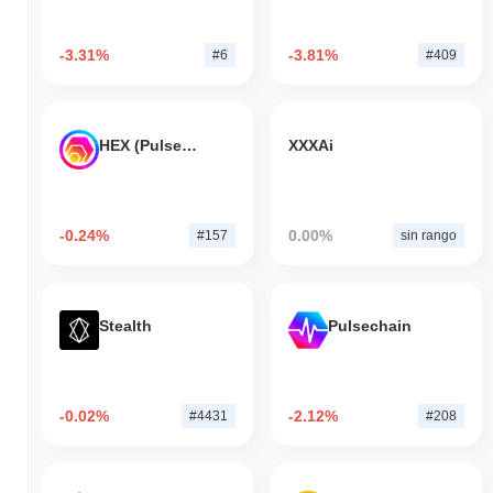
-3.31%
-3.81%
#6
#409
HEX (Pulsechain)
XXXAi
-0.24%
0.00%
#157
sin rango
Stealth
Pulsechain
-0.02%
-2.12%
#4431
#208