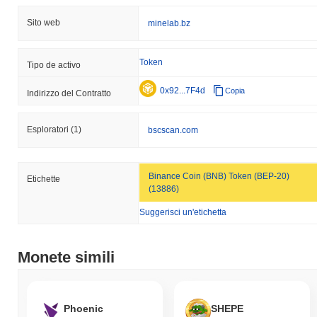
Sito web
minelab.bz
Token
Tipo de activo
0x92...7F4d
Copia
Indirizzo del Contratto
Esploratori
(1)
bscscan.com
Binance Coin (BNB) Token (BEP-20)
Etichette
(13886)
Suggerisci un'etichetta
Monete simili
Phoenic
SHEPE