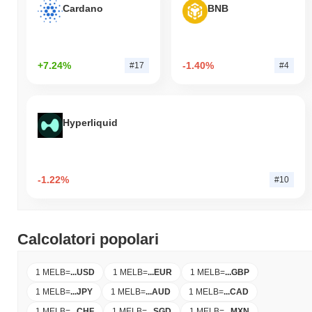
Cardano
BNB
+7.24%
-1.40%
#17
#4
Hyperliquid
-1.22%
#10
Calcolatori popolari
1 MELB
=
...
USD
1 MELB
=
...
EUR
1 MELB
=
...
GBP
1 MELB
=
...
JPY
1 MELB
=
...
AUD
1 MELB
=
...
CAD
1 MELB
=
...
CHF
1 MELB
=
...
SGD
1 MELB
=
...
MXN