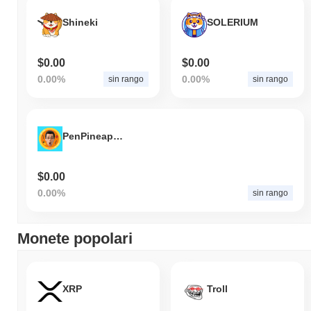
Shineki
SOLERIUM
$0.00
$0.00
0.00%
0.00%
sin rango
sin rango
PenPineappleApplePen
$0.00
0.00%
sin rango
Monete popolari
XRP
Troll