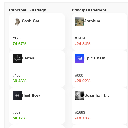
Principali Guadagni
Principali Perdenti
Cash Cat
Jotchua
#173
#1414
74.67%
-24.34%
Cartesi
Epic Chain
#463
#666
69.46%
-20.92%
Hashflow
Ucan fix life in1day
#968
#1693
54.17%
-18.78%