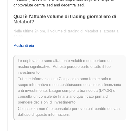
criptovalute centralized and decentralized.
Qual è l'attuale volume di trading giornaliero di
Metabot?
Nelle ultime 24 ore, il volume di trading di Metabot si attesta a
$0.00
.
Mostra di più
Qual è lo storico della fascia di prezzo di Metabot?
Massimo Storico (ATH):
$0.015186
Le criptovalute sono altamente volatili e comportano un
Minimo Storico (ATL):
$0.00
rischio significativo. Potresti perdere parte o tutto il tuo
investimento.
Metabot è attualmente scambiato
~99.13%
al di sotto del suo
Tutte le informazioni su Coinpaprika sono fornite solo a
ATH .
scopo informativo e non costituiscono consulenza finanziaria
o di investimento. Esegui sempre la tua ricerca (DYOR) e
Come si sta comportando Metabot rispetto al
consulta un consulente finanziario qualificato prima di
mercato crypto più ampio?
prendere decisioni di investimento.
Negli ultimi 7 giorni, Metabot ha guadagnato
0.00%
,
Coinpaprika non è responsabile per eventuali perdite derivanti
sottoperformando il mercato crypto complessivo che ha registrato
dall'uso di queste informazioni.
un guadagno del
0.26%
. Ciò indica un ritardo temporaneo
nell'azione del prezzo di MBT rispetto allo slancio del mercato più
ampio.