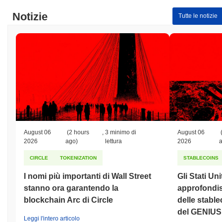
Notizie
Tutte le notizie
August 06
(2 hours
,
3 minimo di
August 06
2026
ago)
lettura
2026
CIRCLE
TOKENIZATION
STABLECOINS
I nomi più importanti di Wall Street
Gli Stati Un
stanno ora garantendo la
approfondis
blockchain Arc di Circle
delle stable
del GENIUS 
Leggi l'intero articolo