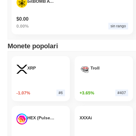
bitBOMB ATOM Peg
$0.00
0.00%
sin rango
Monete popolari
XRP
Troll
-1.07%
+3.65%
#6
#407
HEX (Pulsechain)
XXXAi