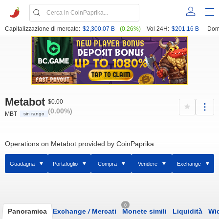
Capitalizzazione di mercato:
$2,300.07 B
(0.26%)
Vol 24H:
$201.16 B
Dom
Metabot
$0.00
(0.00%)
MBT
sin rango
Operations on Metabot provided by CoinPaprika
Guadagna
Portafoglio
Compra
Vendere
Exchange
0
Panoramica
Exchange
/
Mercati
Monete simili
Liquidità
Wi