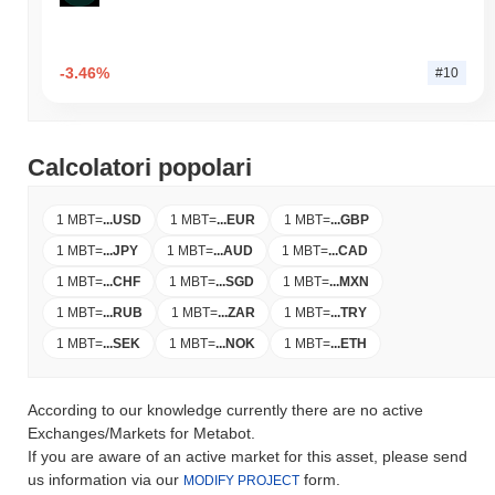
-3.46%
#10
Calcolatori popolari
1 MBT
=
...
USD
1 MBT
=
...
EUR
1 MBT
=
...
GBP
1 MBT
=
...
JPY
1 MBT
=
...
AUD
1 MBT
=
...
CAD
1 MBT
=
...
CHF
1 MBT
=
...
SGD
1 MBT
=
...
MXN
1 MBT
=
...
RUB
1 MBT
=
...
ZAR
1 MBT
=
...
TRY
1 MBT
=
...
SEK
1 MBT
=
...
NOK
1 MBT
=
...
ETH
According to our knowledge currently there are no active
Exchanges/Markets for Metabot.
If you are aware of an active market for this asset, please send
us information via our
form.
MODIFY PROJECT