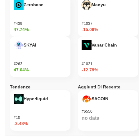
Zerobase
Manyu
#439
#1037
47.74%
-15.06%
SKYAI
Vanar Chain
#263
#1021
47.64%
-12.79%
Tendenze
Aggiunti Di Recente
Hyperliquid
SACOIN
#6550
#10
no data
-3.48%