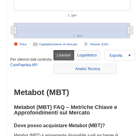
1. gen
1. gen
Price
Capitalizzazione di mercato
Volume (24h)
Linerare
Logaritmico
Esporta
Per ulteriori dati controlla
CoinPaprika API
Analisi Tecnica
Metabot (MBT)
Metabot (MBT) FAQ – Metriche Chiave e
Approfondimenti sul Mercato
Dove posso acquistare Metabot (MBT)?
Metabot (MBT) è ampiamente disponibile sugli exchange di