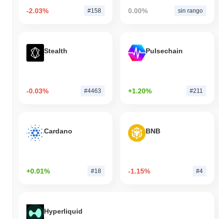
-2.03%
0.00%
#158
sin rango
Stealth
Pulsechain
-0.03%
+1.20%
#4463
#211
Cardano
BNB
+0.01%
-1.15%
#18
#4
Hyperliquid