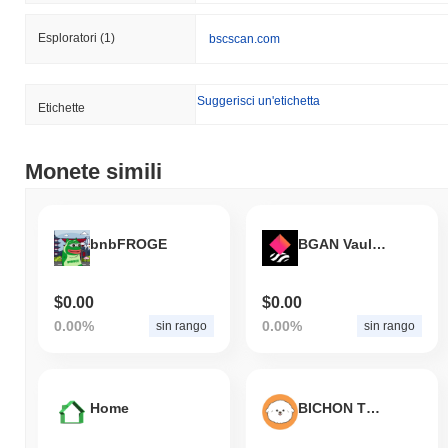
Esploratori
(1)
bscscan.com
Suggerisci un'etichetta
Etichette
Monete simili
bnbFROGE
BGAN Vault (NFTX)
$0.00
$0.00
0.00%
0.00%
sin rango
sin rango
Home
BICHON TOKENT