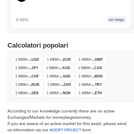
0.00%
sin rango
Calcolatori popolari
1 MBM
=
...
USD
1 MBM
=
...
EUR
1 MBM
=
...
GBP
1 MBM
=
...
JPY
1 MBM
=
...
AUD
1 MBM
=
...
CAD
1 MBM
=
...
CHF
1 MBM
=
...
SGD
1 MBM
=
...
MXN
1 MBM
=
...
RUB
1 MBM
=
...
ZAR
1 MBM
=
...
TRY
1 MBM
=
...
SEK
1 MBM
=
...
NOK
1 MBM
=
...
ETH
According to our knowledge currently there are no active
Exchanges/Markets for moneybegetsmoney.
If you are aware of an active market for this asset, please send
us information via our
form.
MODIFY PROJECT