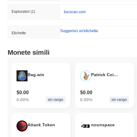
Esploratori
(1)
bscscan.com
Suggerisci un'etichetta
Etichette
Monete simili
Bag.win
Patrick CoinPants
$0.00
$0.00
0.00%
0.00%
sin rango
sin rango
Attack Token
nounspace