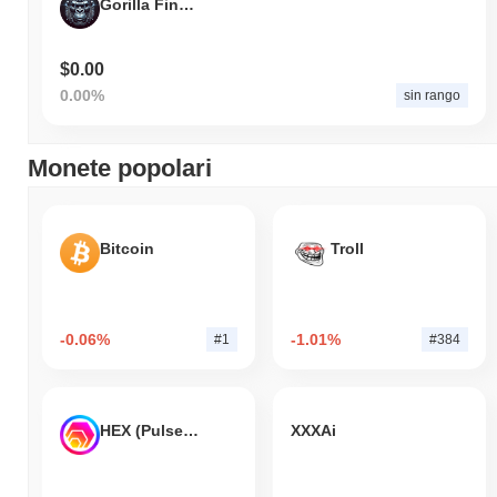
Gorilla Finance
$0.00
0.00%
sin rango
Monete popolari
Bitcoin
Troll
-0.06%
-1.01%
#1
#384
HEX (Pulsechain)
XXXAi