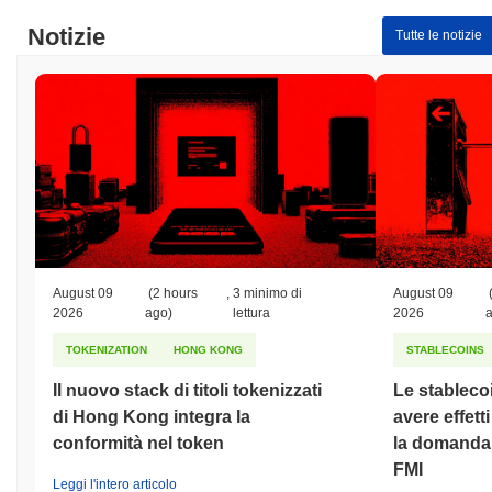
moneybegetsmoney?
Notizie
Tutte le notizie
Massimo Storico (ATH):
$71.78
Minimo Storico (ATL):
$0.00
moneybegetsmoney è attualmente scambiato
~99.70%
al di sotto
del suo ATH .
Come si sta comportando moneybegetsmoney
rispetto al mercato crypto più ampio?
Negli ultimi 7 giorni, moneybegetsmoney ha guadagnato
0.00%
,
sottoperformando il mercato crypto complessivo che ha registrato
un guadagno del
0.01%
. Ciò indica un ritardo temporaneo
nell'azione del prezzo di MBM rispetto allo slancio del mercato più
August 09
(2 hours
,
3 minimo di
August 09
ampio.
2026
ago)
lettura
2026
TOKENIZATION
HONG KONG
STABLECOINS
Il nuovo stack di titoli tokenizzati
Le stableco
di Hong Kong integra la
avere effett
conformità nel token
la domanda d
FMI
Leggi l'intero articolo