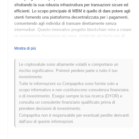
sfruttando la sua robusta infrastruttura per transazioni sicure ed
efficienti. Lo scopo principale di MBM è quello di dare potere agli
utenti fornendo una piattaforma decentralizzata per i pagamenti,
consentendo agli individui di transare direttamente senza
intermediari. Questo innovativo progetto blockchain mira a creare
un ecosistema finanziario più equo, rendendo più facile per gli
utenti accedere e utilizzare la valuta digitale.
Mostra di più
Quando e come è iniziato moneybegetsmoney?
Moneybegetsmoney (MBM) è stato lanciato nel 2020 come
Le criptovalute sono altamente volatili e comportano un
progetto di finanza decentralizzata (DeFi) volto a creare un
rischio significativo. Potresti perdere parte o tutto il tuo
ecosistema sostenibile per gli utenti per guadagnare reddito
investimento.
passivo attraverso yield farming e staking. Fondato da un team di
Tutte le informazioni su Coinpaprika sono fornite solo a
appassionati di blockchain, MBM ha rapidamente guadagnato
scopo informativo e non costituiscono consulenza finanziaria
trazione all'interno della comunità crypto. Il token è stato
o di investimento. Esegui sempre la tua ricerca (DYOR) e
inizialmente elencato su diversi exchange decentralizzati, il che
consulta un consulente finanziario qualificato prima di
ha contribuito ad aumentare la sua visibilità e il volume di scambi.
prendere decisioni di investimento.
Lo sviluppo iniziale è stato caratterizzato dal coinvolgimento della
Coinpaprika non è responsabile per eventuali perdite derivanti
comunità e da partnership strategiche che hanno migliorato la sua
dall'uso di queste informazioni.
utilità e adozione nello spazio DeFi.
Cosa ci aspetta per moneybegetsmoney?