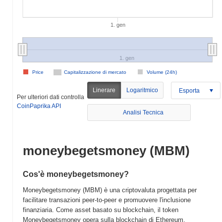
1. gen
1. gen
Price
Capitalizzazione di mercato
Volume (24h)
Linerare
Logaritmico
Esporta
Per ulteriori dati controlla
CoinPaprika API
Analisi Tecnica
moneybegetsmoney (MBM)
Cos'è moneybegetsmoney?
Moneybegetsmoney (MBM) è una criptovaluta progettata per
facilitare transazioni peer-to-peer e promuovere l'inclusione
finanziaria. Come asset basato su blockchain, il token
Moneybegetsmoney opera sulla blockchain di Ethereum,