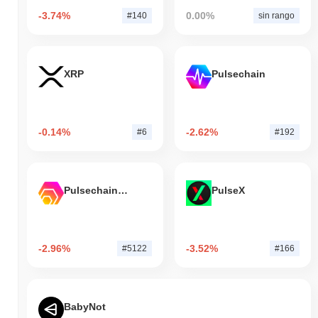
-3.74%
0.00%
#140
sin rango
XRP
Pulsechain
-0.14%
-2.62%
#6
#192
Pulsechain Bridged HEX (Pulsechain)
PulseX
-2.96%
-3.52%
#5122
#166
BabyNot