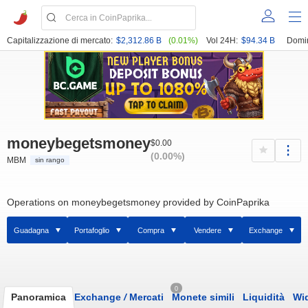
Capitalizzazione di mercato:
$2,312.86 B
(0.01%)
Vol 24H:
$94.34 B
Domi
moneybegetsmoney
$0.00
(0.00%)
MBM
sin rango
Operations on moneybegetsmoney provided by CoinPaprika
Guadagna
Portafoglio
Compra
Vendere
Exchange
0
Panoramica
Exchange
/
Mercati
Monete simili
Liquidità
Wi