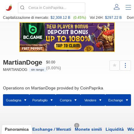
Capitalizzazione di mercato:
$2,308.12 B
(0.45%)
Vol 24H:
$297.22 B
Dom
MartianDoge
$0.00
(0.00%)
MARTIANDOG
sin rango
Operations on MartianDoge provided by CoinPaprika
Guadagna
Portafoglio
Compra
Vendere
Exchange
0
Panoramica
Exchange
/
Mercati
Monete simili
Liquidità
Wi