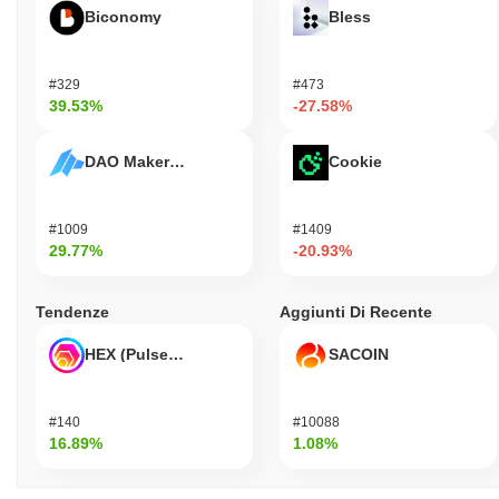
Biconomy
Bless
#329
#473
39.53%
-27.58%
DAO Maker Token
Cookie
#1009
#1409
29.77%
-20.93%
Tendenze
Aggiunti Di Recente
HEX (Pulsechain)
SACOIN
#140
#10088
16.89%
1.08%