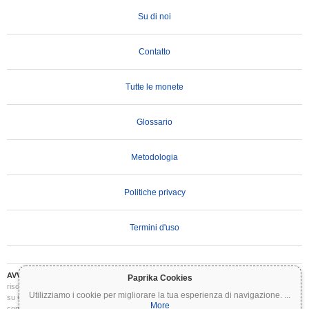
Su di noi
Contatto
Tutte le monete
Glossario
Metodologia
Politiche privacy
Termini d'uso
AVVERTENZA IMPORTANTE:
Le criptovalute sono altamente volatili e comportano
Paprika Cookies
rischi significativi. Potresti perdere parte o tutto il tuo investimento. Tutte le informazioni
Utilizziamo i cookie per migliorare la tua esperienza di navigazione.
...
su Coinpaprika sono fornite esclusivamente a scopo informativo e non costituiscono
More
consulenza finanziaria o di investimento. Conduci sempre le tue ricerche (DYOR) e