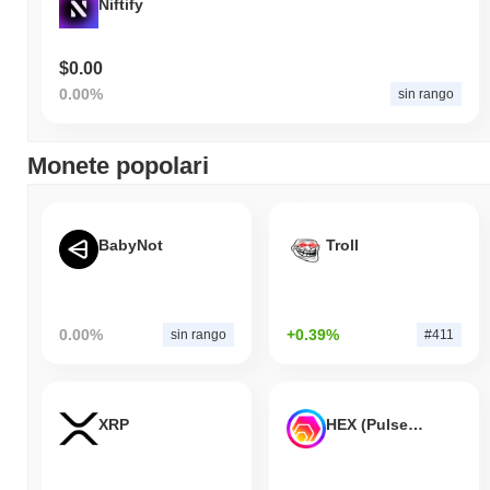
Niftify
$0.00
0.00%
sin rango
Monete popolari
BabyNot
Troll
0.00%
+0.39%
sin rango
#411
XRP
HEX (Pulsechain)