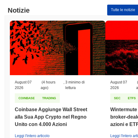
Notizie
Tutte le notizie
August 07
(4 hours
,
3 minimo di
August 07
2026
ago)
lettura
2026
COINBASE
TRADING
SEC
ETFS
Coinbase Aggiunge Wall Street
Wintermute o
alla Sua App Crypto nel Regno
broker-deale
Unito con 4.000 Azioni
azioni e ET
Leggi l'intero articolo
Leggi l'intero art