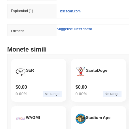
Esploratori
(1)
bscscan.com
Suggerisci un'etichetta
Etichette
Monete simili
SER
SantaDoge
$0.00
$0.00
0.00%
0.00%
sin rango
sin rango
WAGMI
Stadium Ape