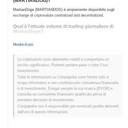
(MARTIANDOG)?
MartianDoge (MARTIANDOG) è ampiamente disponibile sugli
exchange di criptovalute centralized and decentralized.
Qual è l'attuale volume di trading giornaliero di
MartianDoge?
Nelle ultime 24 ore, il volume di trading di MartianDoge si attesta
Mostra di più
a
$0.00
.
Qual è lo storico della fascia di prezzo di
Le criptovalute sono altamente volatili e comportano un
MartianDoge?
rischio significativo. Potresti perdere parte o tutto il tuo
investimento.
Massimo Storico (ATH):
$0.00000133
Tutte le informazioni su Coinpaprika sono fornite solo a
Minimo Storico (ATL):
$0.00
scopo informativo e non costituiscono consulenza finanziaria
o di investimento. Esegui sempre la tua ricerca (DYOR) e
MartianDoge è attualmente scambiato
~72.19%
al di sotto del suo
consulta un consulente finanziario qualificato prima di
ATH .
prendere decisioni di investimento.
Come si sta comportando MartianDoge rispetto al
Coinpaprika non è responsabile per eventuali perdite derivanti
mercato crypto più ampio?
dall'uso di queste informazioni.
Negli ultimi 7 giorni, MartianDoge ha guadagnato
0.00%
,
sottoperformando il mercato crypto complessivo che ha registrato