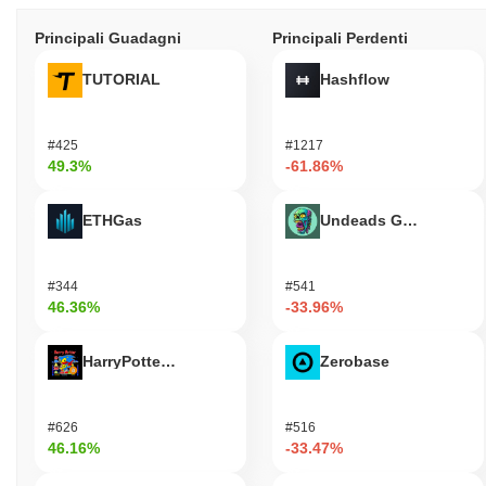
Principali Guadagni
Principali Perdenti
TUTORIAL
Hashflow
#425
#1217
49.3%
-61.86%
ETHGas
Undeads Games
#344
#541
46.36%
-33.96%
HarryPotterObamaSonic10Inu (ETH)
Zerobase
#626
#516
46.16%
-33.47%