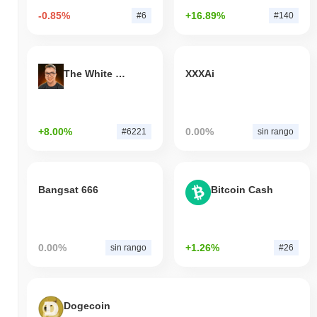
-0.85%
+16.89%
#6
#140
The White Bull
XXXAi
+8.00%
0.00%
#6221
sin rango
Bangsat 666
Bitcoin Cash
0.00%
+1.26%
sin rango
#26
Dogecoin