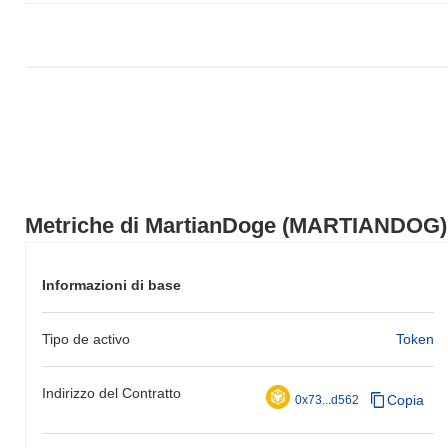
un guadagno del
0.45%
. Ciò indica un ritardo temporaneo
nell'azione del prezzo di MARTIANDOG rispetto allo slancio del
mercato più ampio.
Metriche di MartianDoge (MARTIANDOG)
Informazioni di base
Tipo de activo
Token
Indirizzo del Contratto
Copia
0x73...d562