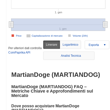
1. gen
1. gen
Price
Capitalizzazione di mercato
Volume (24h)
Linerare
Logaritmico
Esporta
Per ulteriori dati controlla
CoinPaprika API
Analisi Tecnica
MartianDoge (MARTIANDOG)
MartianDoge (MARTIANDOG) FAQ –
Metriche Chiave e Approfondimenti sul
Mercato
Dove posso acquistare MartianDoge