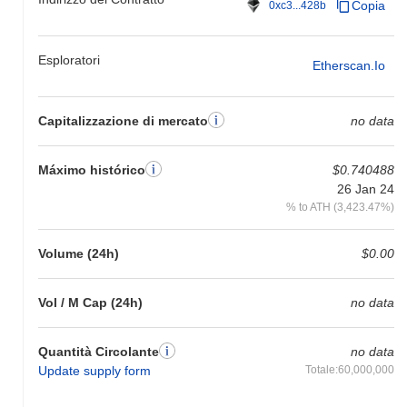
Copia
0xc3...428b
Esploratori
Etherscan.io
Capitalizzazione di mercato
no data
Máximo histórico
$0.740488
26 Jan 24
% to ATH (3,423.47%)
Volume (24h)
$0.00
Vol / M Cap (24h)
no data
Quantità Circolante
no data
Update supply form
Totale:60,000,000