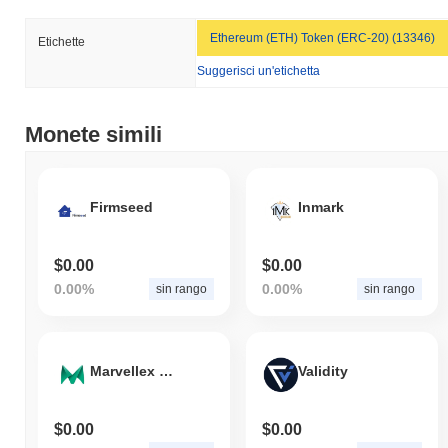
Ethereum (ETH) Token (ERC-20) (13346)
Etichette
Suggerisci un'etichetta
Monete simili
Firmseed
Inmark
$0.00
$0.00
0.00%
0.00%
sin rango
sin rango
Marvellex Ventures
Validity
$0.00
$0.00