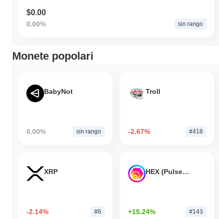
$0.00
0.00%
sin rango
Monete popolari
BabyNot
Troll
0.00%
-2.67%
sin rango
#418
XRP
HEX (Pulsechain)
-2.14%
+15.24%
#6
#143