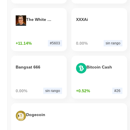
The White Bull
XXXAi
+11.14%
0.00%
#5603
sin rango
Bangsat 666
Bitcoin Cash
0.00%
+0.52%
sin rango
#26
Dogecoin