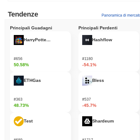
Tendenze
Panoramica di mercat
Principali Guadagni
Principali Perdenti
HarryPotterObamaSonic10Inu (ETH)
Hashflow
#656
#1180
50.58%
-54.1%
ETHGas
Bless
#363
#537
48.73%
-45.7%
Test
Shardeum
#689
#1717