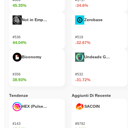
45.35%
-34.6%
Not in Employment, Education, or Training
Zerobase
#536
#519
44.04%
-32.67%
Biconomy
Undeads Games
#356
#532
38.93%
-31.72%
Tendenze
Aggiunti Di Recente
HEX (Pulsechain)
SACOIN
#143
#9792