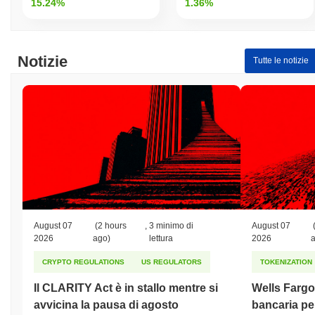
15.24%
1.36%
Notizie
Tutte le notizie
August 07
(2 hours
,
3 minimo di
August 07
2026
ago)
lettura
2026
CRYPTO REGULATIONS
US REGULATORS
TOKENIZATION
Il CLARITY Act è in stallo mentre si
Wells Fargo 
avvicina la pausa di agosto
bancaria per