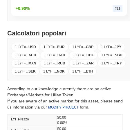
+0.90%
#11
Calcolatori popolari
1 LYF
=
...
USD
1 LYF
=
...
EUR
1 LYF
=
...
GBP
1 LYF
=
...
JPY
1 LYF
=
...
AUD
1 LYF
=
...
CAD
1 LYF
=
...
CHF
1 LYF
=
...
SGD
1 LYF
=
...
MXN
1 LYF
=
...
RUB
1 LYF
=
...
ZAR
1 LYF
=
...
TRY
1 LYF
=
...
SEK
1 LYF
=
...
NOK
1 LYF
=
...
ETH
According to our knowledge currently there are no active
Exchanges/Markets for Lillian Token.
If you are aware of an active market for this asset, please send
us information via our
form.
MODIFY PROJECT
$0.00
LYF Prezzo
0.00%
$0.00