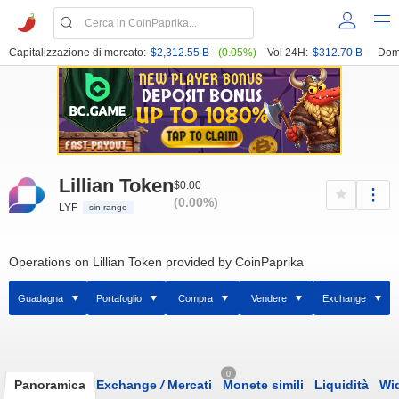
Capitalizzazione di mercato:
$2,312.55 B
(0.05%)
Vol 24H:
$312.70 B
Dom
Lillian Token
$0.00
(0.00%)
LYF
sin rango
Operations on Lillian Token provided by CoinPaprika
Guadagna
Portafoglio
Compra
Vendere
Exchange
0
Panoramica
Exchange
/
Mercati
Monete simili
Liquidità
Wi