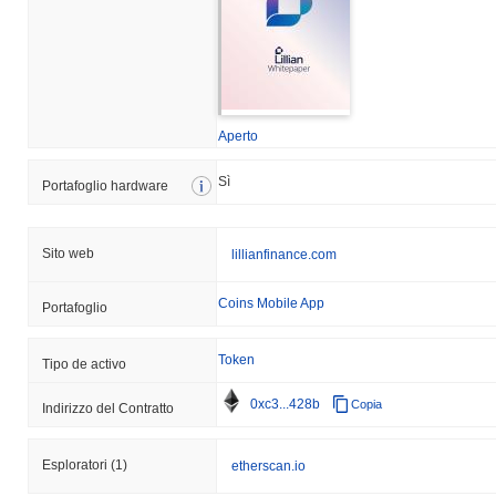
Aperto
Sì
Portafoglio hardware
Sito web
lillianfinance.com
Coins Mobile App
Portafoglio
Token
Tipo de activo
0xc3...428b
Copia
Indirizzo del Contratto
Esploratori
(1)
etherscan.io