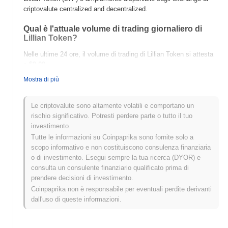
criptovalute centralized and decentralized.
Qual è l'attuale volume di trading giornaliero di
Lillian Token?
Nelle ultime 24 ore, il volume di trading di Lillian Token si attesta
a
$0.00
.
Mostra di più
Qual è lo storico della fascia di prezzo di Lillian
Token?
Le criptovalute sono altamente volatili e comportano un
Massimo Storico (ATH):
$0.740488
rischio significativo. Potresti perdere parte o tutto il tuo
Minimo Storico (ATL):
$0.00
investimento.
Tutte le informazioni su Coinpaprika sono fornite solo a
Lillian Token è attualmente scambiato
~97.16%
al di sotto del suo
scopo informativo e non costituiscono consulenza finanziaria
ATH .
o di investimento. Esegui sempre la tua ricerca (DYOR) e
consulta un consulente finanziario qualificato prima di
Come si sta comportando Lillian Token rispetto al
prendere decisioni di investimento.
mercato crypto più ampio?
Coinpaprika non è responsabile per eventuali perdite derivanti
Negli ultimi 7 giorni, Lillian Token ha guadagnato
0.00%
,
dall'uso di queste informazioni.
sottoperformando il mercato crypto complessivo che ha registrato
un guadagno del
0.05%
. Ciò indica un ritardo temporaneo
nell'azione del prezzo di LYF rispetto allo slancio del mercato più