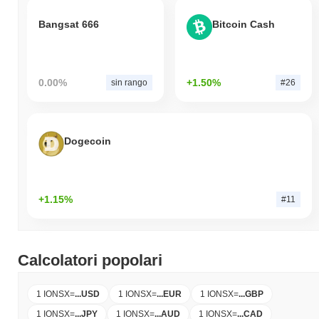
Bangsat 666
Bitcoin Cash
0.00%
+1.50%
sin rango
#26
Dogecoin
+1.15%
#11
Calcolatori popolari
1 IONSX
=
...
USD
1 IONSX
=
...
EUR
1 IONSX
=
...
GBP
1 IONSX
=
...
JPY
1 IONSX
=
...
AUD
1 IONSX
=
...
CAD