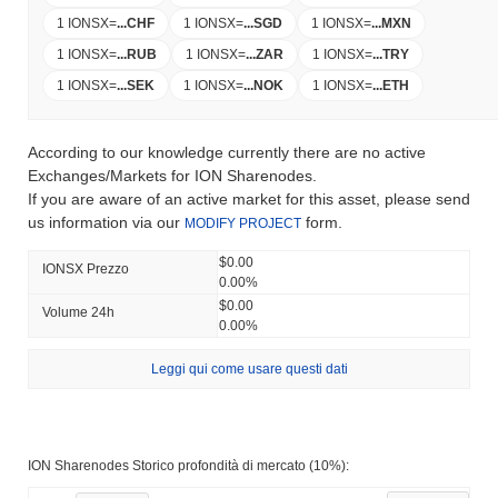
1 IONSX
=
...
CHF
1 IONSX
=
...
SGD
1 IONSX
=
...
MXN
1 IONSX
=
...
RUB
1 IONSX
=
...
ZAR
1 IONSX
=
...
TRY
1 IONSX
=
...
SEK
1 IONSX
=
...
NOK
1 IONSX
=
...
ETH
According to our knowledge currently there are no active
Exchanges/Markets for ION Sharenodes.
If you are aware of an active market for this asset, please send
us information via our
form.
MODIFY PROJECT
$0.00
IONSX Prezzo
0.00%
$0.00
Volume 24h
0.00%
Leggi qui come usare questi dati
ION Sharenodes Storico profondità di mercato (10%):