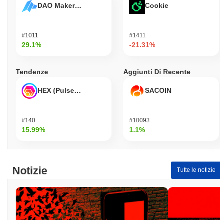
DAO Maker Token
Cookie
#1011
#1411
29.1%
-21.31%
Tendenze
Aggiunti Di Recente
HEX (Pulsechain)
SACOIN
#140
#10093
15.99%
1.1%
Notizie
Tutte le notizie