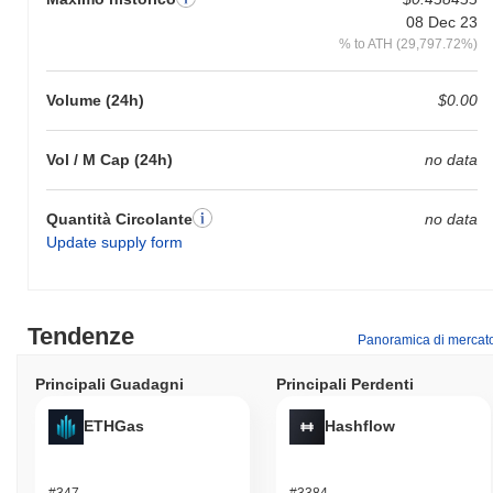
08 Dec 23
% to ATH (29,797.72%)
Volume (24h)
$0.00
Vol / M Cap (24h)
no data
Quantità Circolante
no data
Update supply form
Tendenze
Panoramica di mercat
Principali Guadagni
Principali Perdenti
ETHGas
Hashflow
#347
#3384