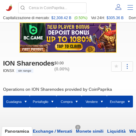
Capitalizzazione di mercato:
$2,308.42 B
(0.50%)
Vol 24H:
$305.36 B
Dom
ION Sharenodes
$0.00
(0.00%)
IONSX
sin rango
Operations on ION Sharenodes provided by CoinPaprika
Guadagna
Portafoglio
Compra
Vendere
Exchange
0
Panoramica
Exchange
/
Mercati
Monete simili
Liquidità
Wi