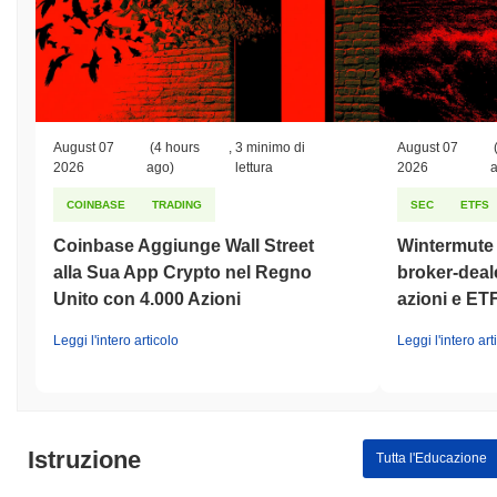
August 07
(4 hours
,
3 minimo di
August 07
2026
ago)
lettura
2026
COINBASE
TRADING
SEC
ETFS
Coinbase Aggiunge Wall Street
Wintermute o
alla Sua App Crypto nel Regno
broker-deale
Unito con 4.000 Azioni
azioni e ET
Leggi l'intero articolo
Leggi l'intero art
Istruzione
Tutta l'Educazione