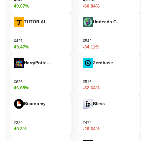
49.87%
-60.84%
TUTORIAL
Undeads Games
#427
#542
49.47%
-34.11%
HarryPotterObamaSonic10Inu (ETH)
Zerobase
#626
#516
46.65%
-32.64%
Biconomy
Bless
#329
#472
40.3%
-26.64%