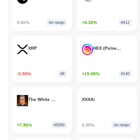
0.00%
+0.30%
sin rango
#412
XRP
HEX (Pulsechain)
-0.90%
+15.99%
#6
#140
The White Bull
XXXAi
+7.96%
0.00%
#5090
sin rango