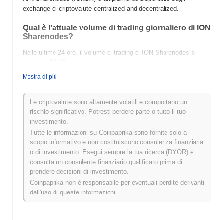
exchange di criptovalute centralized and decentralized.
Qual è l'attuale volume di trading giornaliero di ION
Sharenodes?
Nelle ultime 24 ore, il volume di trading di ION Sharenodes si
attesta a
$0.00
.
Mostra di più
Qual è lo storico della fascia di prezzo di ION
Sharenodes?
Le criptovalute sono altamente volatili e comportano un
Massimo Storico (ATH):
$0.438433
rischio significativo. Potresti perdere parte o tutto il tuo
Minimo Storico (ATL):
$0.00
investimento.
Tutte le informazioni su Coinpaprika sono fornite solo a
ION Sharenodes è attualmente scambiato
~99.67%
al di sotto del
scopo informativo e non costituiscono consulenza finanziaria
suo ATH .
o di investimento. Esegui sempre la tua ricerca (DYOR) e
consulta un consulente finanziario qualificato prima di
Come si sta comportando ION Sharenodes
prendere decisioni di investimento.
rispetto al mercato crypto più ampio?
Coinpaprika non è responsabile per eventuali perdite derivanti
Negli ultimi 7 giorni, ION Sharenodes ha guadagnato
0.00%
,
dall'uso di queste informazioni.
sottoperformando il mercato crypto complessivo che ha registrato
un guadagno del
0.50%
. Ciò indica un ritardo temporaneo
nell'azione del prezzo di IONSX rispetto allo slancio del mercato