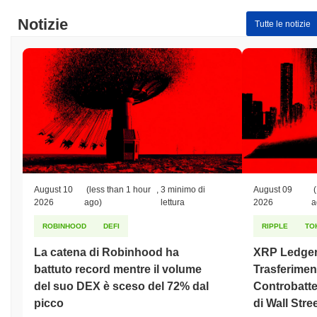
Notizie
Tutte le notizie
August 10
(less than 1 hour
,
3 minimo di
August 09
(
2026
ago)
lettura
2026
a
ROBINHOOD
DEFI
RIPPLE
TO
La catena di Robinhood ha
XRP Ledger
battuto record mentre il volume
Trasferiment
del suo DEX è sceso del 72% dal
Controbatter
picco
di Wall Stre