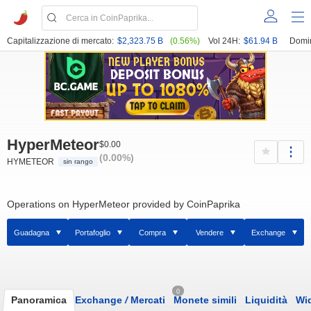
Capitalizzazione di mercato:
$2,323.75 B
(0.56%)
Vol 24H:
$61.94 B
Domi
HyperMeteor
$0.00
(0.00%)
HYMETEOR
sin rango
Operations on HyperMeteor provided by CoinPaprika
Guadagna
Portafoglio
Compra
Vendere
Exchange
0
Panoramica
Exchange
/
Mercati
Monete simili
Liquidità
Wi