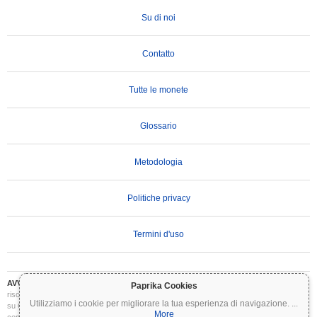
Su di noi
Contatto
Tutte le monete
Glossario
Metodologia
Politiche privacy
Termini d'uso
AVVERTENZA IMPORTANTE:
Le criptovalute sono altamente volatili e comportano
Paprika Cookies
rischi significativi. Potresti perdere parte o tutto il tuo investimento. Tutte le informazioni
Utilizziamo i cookie per migliorare la tua esperienza di navigazione.
...
su Coinpaprika sono fornite esclusivamente a scopo informativo e non costituiscono
More