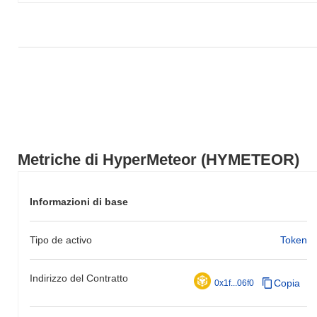
nell'azione del prezzo di HYMETEOR rispetto allo slancio del
mercato più ampio.
Metriche di HyperMeteor (HYMETEOR)
Informazioni di base
Tipo de activo
Token
Indirizzo del Contratto
Copia
0x1f...06f0