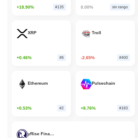
+18.90%
0.00%
#135
sin rango
XRP
Troll
+0.46%
-2.65%
#6
#400
Ethereum
Pulsechain
+0.53%
+8.76%
#2
#183
yRise Finance