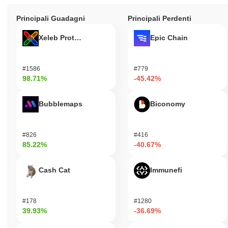
Principali Guadagni
Principali Perdenti
Xeleb Protocol
Epic Chain
#1586
#779
98.71%
-45.42%
Bubblemaps
Biconomy
#826
#416
85.22%
-40.67%
Cash Cat
Immunefi
#178
#1280
39.93%
-36.69%