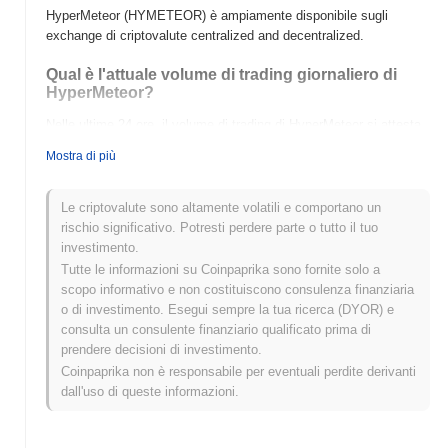
HyperMeteor (HYMETEOR) è ampiamente disponibile sugli
exchange di criptovalute centralized and decentralized.
Qual è l'attuale volume di trading giornaliero di
HyperMeteor?
Nelle ultime 24 ore, il volume di trading di HyperMeteor si attesta
a
$0.00
.
Mostra di più
Qual è lo storico della fascia di prezzo di
HyperMeteor?
Le criptovalute sono altamente volatili e comportano un
rischio significativo. Potresti perdere parte o tutto il tuo
Massimo Storico (ATH):
$0.0
101
8
investimento.
Minimo Storico (ATL):
$0.00
Tutte le informazioni su Coinpaprika sono fornite solo a
scopo informativo e non costituiscono consulenza finanziaria
HyperMeteor è attualmente scambiato
~87.05%
al di sotto del
o di investimento. Esegui sempre la tua ricerca (DYOR) e
suo ATH .
consulta un consulente finanziario qualificato prima di
prendere decisioni di investimento.
Come si sta comportando HyperMeteor rispetto al
Coinpaprika non è responsabile per eventuali perdite derivanti
mercato crypto più ampio?
dall'uso di queste informazioni.
Negli ultimi 7 giorni, HyperMeteor ha guadagnato
0.00%
,
sottoperformando il mercato crypto complessivo che ha registrato
un guadagno del
0.56%
. Ciò indica un ritardo temporaneo