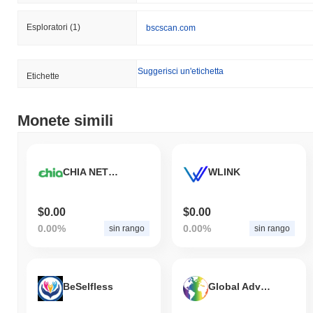
Esploratori
(1)
bscscan.com
Suggerisci un'etichetta
Etichette
Monete simili
CHIA NETWORK TOKEN
WLINK
$0.00
$0.00
0.00%
0.00%
sin rango
sin rango
BeSelfless
Global Adversity Project