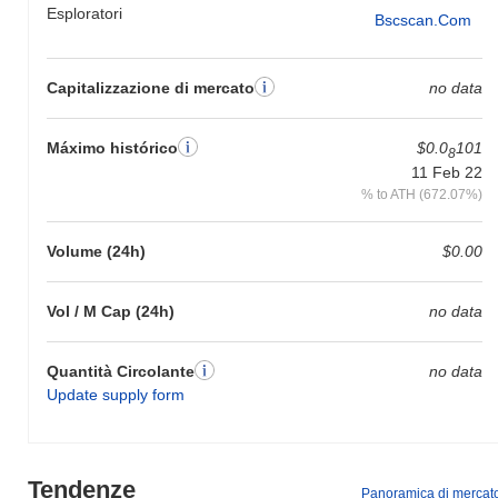
Esploratori
Bscscan.com
Capitalizzazione di mercato
no data
Máximo histórico
$0.0
101
8
11 Feb 22
% to ATH (672.07%)
Volume (24h)
$0.00
Vol / M Cap (24h)
no data
Quantità Circolante
no data
Update supply form
Tendenze
Panoramica di mercat