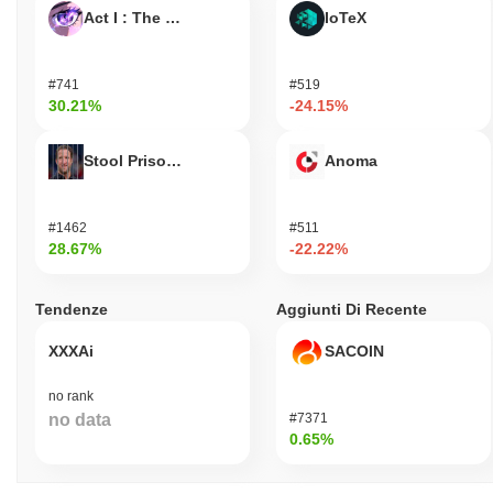
Act I : The AI Prophecy
IoTeX
#741
#519
30.21%
-24.15%
Stool Prisondente
Anoma
#1462
#511
28.67%
-22.22%
Tendenze
Aggiunti Di Recente
XXXAi
SACOIN
no rank
no data
#7371
0.65%