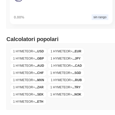
0.00%
sin rango
Calcolatori popolari
1 HYMETEOR
=
...
USD
1 HYMETEOR
=
...
EUR
1 HYMETEOR
=
...
GBP
1 HYMETEOR
=
...
JPY
1 HYMETEOR
=
...
AUD
1 HYMETEOR
=
...
CAD
1 HYMETEOR
=
...
CHF
1 HYMETEOR
=
...
SGD
1 HYMETEOR
=
...
MXN
1 HYMETEOR
=
...
RUB
1 HYMETEOR
=
...
ZAR
1 HYMETEOR
=
...
TRY
1 HYMETEOR
=
...
SEK
1 HYMETEOR
=
...
NOK
1 HYMETEOR
=
...
ETH