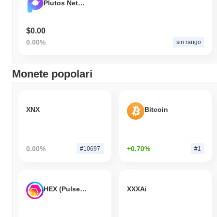
Plutos Network
$0.00
0.00%
sin rango
Monete popolari
XNX
Bitcoin
0.00%
+0.70%
#10697
#1
HEX (Pulsechain)
XXXAi