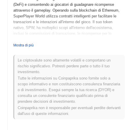
(DeFi) e consentendo ai giocatori di guadagnare ricompense
attraverso il gameplay. Operando sulla blockchain di Ethereum,
SuperPlayer World utilizza contratti intelligenti per facilitare le
transazioni e le interazioni all'interno del gioco. Il suo token
nativo, SPW, ha molteplici scopi all'interno dell'ecosistema,
inclusi le commissioni di transazione, le ricompense per lo
staking e la governance, consentendo ai giocatori di avere voce in
capitolo nello sviluppo e nella direzione futura della piattaforma.
Mostra di più
Ciò che distingue SuperPlayer World è la sua combinazione unica
di gioco e DeFi, promuovendo un ambiente guidato dalla comunità
Le criptovalute sono altamente volatili e comportano un
in cui i giocatori possono non solo divertirsi con i giochi, ma
rischio significativo. Potresti perdere parte o tutto il tuo
anche partecipare agli aspetti economici della piattaforma. Questo
investimento.
approccio innovativo posiziona SuperPlayer World come un attore
Tutte le informazioni su Coinpaprika sono fornite solo a
significativo nel panorama in evoluzione del gioco su blockchain,
scopo informativo e non costituiscono consulenza finanziaria
attirando sia i giocatori che gli appassionati di criptovalute.
o di investimento. Esegui sempre la tua ricerca (DYOR) e
Quando e come è iniziato SuperPlayer World?
consulta un consulente finanziario qualificato prima di
prendere decisioni di investimento.
SuperPlayer World è nato a marzo 2021 quando il team fondatore
Coinpaprika non è responsabile per eventuali perdite derivanti
ha rilasciato il proprio whitepaper, delineando la visione e il
dall'uso di queste informazioni.
framework tecnico del progetto. Il progetto ha lanciato il suo
testnet a giugno 2021, consentendo a sviluppatori e primi
adottanti di esplorare le sue funzionalità e fornire feedback. Dopo