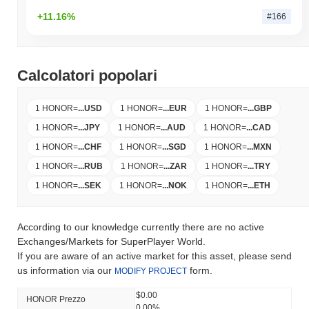
+11.16%
#166
Calcolatori popolari
1 HONOR
=
...
USD
1 HONOR
=
...
EUR
1 HONOR
=
...
GBP
1 HONOR
=
...
JPY
1 HONOR
=
...
AUD
1 HONOR
=
...
CAD
1 HONOR
=
...
CHF
1 HONOR
=
...
SGD
1 HONOR
=
...
MXN
1 HONOR
=
...
RUB
1 HONOR
=
...
ZAR
1 HONOR
=
...
TRY
1 HONOR
=
...
SEK
1 HONOR
=
...
NOK
1 HONOR
=
...
ETH
According to our knowledge currently there are no active
Exchanges/Markets for SuperPlayer World.
If you are aware of an active market for this asset, please send
us information via our
form.
MODIFY PROJECT
$0.00
HONOR Prezzo
0.00%