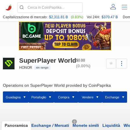
Capitalizzazione di mercato:
$2,311.81 B
(0.83%)
Vol 24H:
$370.47 B
Dom
SuperPlayer World
$0.00
(0.00%)
HONOR
sin rango
Operations on SuperPlayer World provided by CoinPaprika
Guadagna
Portafoglio
Compra
Vendere
Exchange
0
Panoramica
Exchange
/
Mercati
Monete simili
Liquidità
Wi