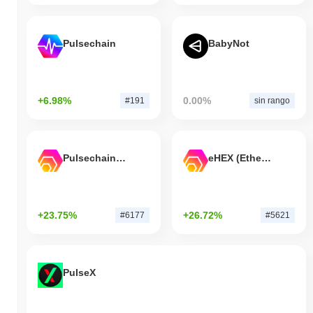
Pulsechain
BabyNot
+6.98%
0.00%
#191
sin rango
Pulsechain Bridged HEX (Pulsechain)
eHEX (Ethereum)
+23.75%
+26.72%
#6177
#5621
PulseX