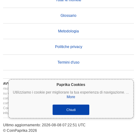
Glossario
Metodologia
Politiche privacy
Termini d'uso
AVVERTENZA IMPORTANTE:
Le criptovalute sono altamente volatili e comportano
Paprika Cookies
rischi significativi. Potresti perdere parte o tutto il tuo investimento. Tutte le informazioni
Utilizziamo i cookie per migliorare la tua esperienza di navigazione.
...
su Coinpaprika sono fornite esclusivamente a scopo informativo e non costituiscono
More
consulenza finanziaria o di investimento. Conduci sempre le tue ricerche (DYOR) e
consulta un consulente finanziario qualificato prima di prendere decisioni di investimento.
Coinpaprika non è responsabile per eventuali perdite derivanti dall'uso di queste
Chiudi
informazioni.
Ultimo aggiornamento: 2026-08-08 07:22:51 UTC
© CoinPaprika 2026