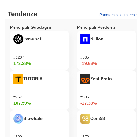
contratti intelligenti su misura per gli accordi immobiliari, che
automatizzano processi come escrow e trasferimenti di titolo,
Tendenze
Panoramica di mercat
riducendo la necessità di intermediari e abbassando i costi di
transazione. Inoltre, Housing_and_Crypto_Finance incorpora la
Principali Guadagni
Principali Perdenti
compatibilità cross-chain, consentendo un'interazione senza
soluzione di continuità con altri ecosistemi blockchain, il che ne
Immunefi
Nillion
migliora l'utilità e la portata. L'ecosistema presenta partnership
strategiche con aziende immobiliari e istituzioni finanziarie,
favorendo una rete robusta che supporta il coinvolgimento e
#1207
#635
l'adozione degli utenti. La governance è facilitata attraverso un
172.28%
-19.66%
modello decentralizzato, che consente agli stakeholder di
partecipare ai processi decisionali, consolidando ulteriormente il
TUTORIAL
Zest Protocol
suo ruolo distintivo nel panorama in evoluzione della finanza
immobiliare e della criptovaluta.
Cosa puoi fare con
#267
#506
Housing_and_Crypto_Finance?
107.59%
-17.38%
Il token Housing_and_Crypto_Finance (HCF) offre molteplici utilità
pratiche all'interno del suo ecosistema. Gli utenti possono
Bluwhale
Coin98
utilizzare HCF per le commissioni di transazione, consentendo
interazioni senza soluzione di continuità attraverso varie
applicazioni decentralizzate (dApps) relative all'abitazione e alla
#509
#670