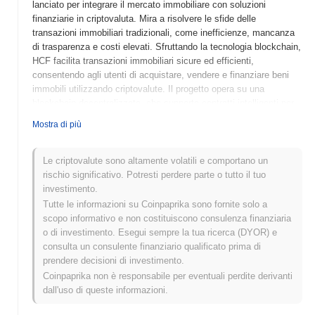
lanciato per integrare il mercato immobiliare con soluzioni
finanziarie in criptovaluta. Mira a risolvere le sfide delle
transazioni immobiliari tradizionali, come inefficienze, mancanza
di trasparenza e costi elevati. Sfruttando la tecnologia blockchain,
HCF facilita transazioni immobiliari sicure ed efficienti,
consentendo agli utenti di acquistare, vendere e finanziare beni
immobili utilizzando criptovalute. Il progetto opera su una
blockchain decentralizzata, che supporta contratti intelligenti per
automatizzare e semplificare il processo di transazione. Il suo
Mostra di più
token nativo, HCF, ha molteplici scopi, tra cui commissioni di
transazione, staking per la sicurezza della rete e governance,
consentendo ai detentori di token di partecipare ai processi
Le criptovalute sono altamente volatili e comportano un
decisionali relativi allo sviluppo e alle politiche della piattaforma.
rischio significativo. Potresti perdere parte o tutto il tuo
Housing_and_Crypto_Finance si distingue per il suo approccio
investimento.
innovativo alla fusione del settore immobiliare con la tecnologia
Tutte le informazioni su Coinpaprika sono fornite solo a
blockchain, posizionandosi come un attore significativo nel
scopo informativo e non costituiscono consulenza finanziaria
panorama in evoluzione della finanza in criptovaluta e degli
o di investimento. Esegui sempre la tua ricerca (DYOR) e
investimenti immobiliari. Questa integrazione mira a migliorare la
consulta un consulente finanziario qualificato prima di
liquidità nel mercato immobiliare e fornire agli utenti un maggiore
prendere decisioni di investimento.
accesso a opportunità immobiliari attraverso asset digitali.
Coinpaprika non è responsabile per eventuali perdite derivanti
dall'uso di queste informazioni.
Quando e come è iniziato
Housing_and_Crypto_Finance?