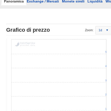
Panoramica
Exchange
/
Mercati
Monete simili
Liquidità
Wi
Grafico di prezzo
Zoom:
1d
5
4
3
2
1