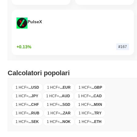
PulseX
+0.13%
#167
Calcolatori popolari
1 HCF
=
...
USD
1 HCF
=
...
EUR
1 HCF
=
...
GBP
1 HCF
=
...
JPY
1 HCF
=
...
AUD
1 HCF
=
...
CAD
1 HCF
=
...
CHF
1 HCF
=
...
SGD
1 HCF
=
...
MXN
1 HCF
=
...
RUB
1 HCF
=
...
ZAR
1 HCF
=
...
TRY
1 HCF
=
...
SEK
1 HCF
=
...
NOK
1 HCF
=
...
ETH