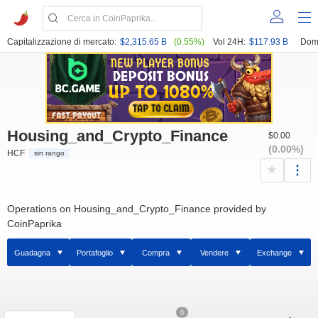
Capitalizzazione di mercato:
$2,315.65 B
(0.55%)
Vol 24H:
$117.93 B
Dom
Housing_and_Crypto_Finance
$0.00
(0.00%)
HCF
sin rango
Operations on Housing_and_Crypto_Finance provided by
CoinPaprika
Guadagna
Portafoglio
Compra
Vendere
Exchange
0