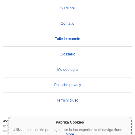
Su di noi
Contatto
Tutte le monete
Glossario
Metodologia
Politiche privacy
Termini d'uso
AVVERTENZA IMPORTANTE:
Le criptovalute sono altamente volatili e comportano
Paprika Cookies
rischi significativi. Potresti perdere parte o tutto il tuo investimento. Tutte le informazioni
Utilizziamo i cookie per migliorare la tua esperienza di navigazione.
...
su Coinpaprika sono fornite esclusivamente a scopo informativo e non costituiscono
More