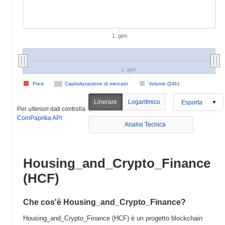
1. gen
1. gen
Price
Capitalizzazione di mercato
Volume (24h)
Linerare
Logaritmico
Esporta
Per ulteriori dati controlla
CoinPaprika API
Analisi Tecnica
Housing_and_Crypto_Finance
(HCF)
Che cos'è Housing_and_Crypto_Finance?
Housing_and_Crypto_Finance (HCF) è un progetto blockchain