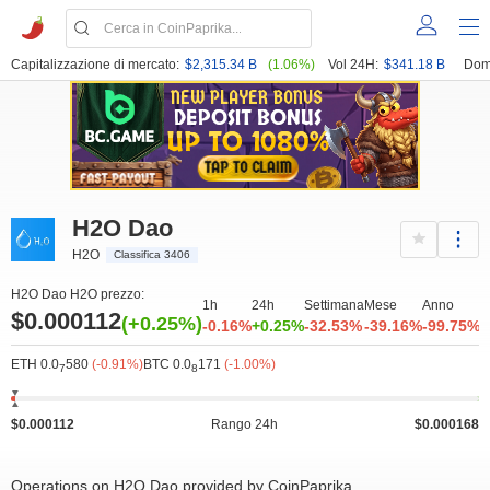
Capitalizzazione di mercato:
$2,315.34 B
(1.06%)
Vol 24H:
$341.18 B
Dom
H2O Dao
H2O
Classifica 3406
H2O Dao H2O prezzo:
1h
24h
Settimana
Mese
Anno
$0.000112
(+0.25%)
-0.16%
+0.25%
-32.53%
-39.16%
-99.75%
ETH 0.0
580
(-0.91%)
BTC 0.0
171
(-1.00%)
7
8
$0.000112
Rango 24h
$0.000168
Operations on H2O Dao provided by CoinPaprika