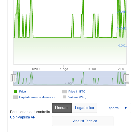
0.00014
0.00012
0.0001
18:00
7. ago
06:00
12:00
7. ago
12:00
Price
Price in BTC
Capitalizzazione di mercato
Volume (24h)
Linerare
Logaritmico
Esporta
Per ulteriori dati controlla
CoinPaprika API
Analisi Tecnica