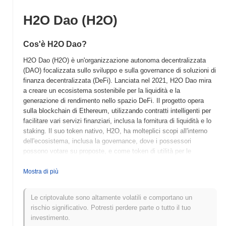
H2O Dao (H2O)
Cos'è H2O Dao?
H2O Dao (H2O) è un'organizzazione autonoma decentralizzata
(DAO) focalizzata sullo sviluppo e sulla governance di soluzioni di
finanza decentralizzata (DeFi). Lanciata nel 2021, H2O Dao mira
a creare un ecosistema sostenibile per la liquidità e la
generazione di rendimento nello spazio DeFi. Il progetto opera
sulla blockchain di Ethereum, utilizzando contratti intelligenti per
facilitare vari servizi finanziari, inclusa la fornitura di liquidità e lo
staking. Il suo token nativo, H2O, ha molteplici scopi all'interno
dell'ecosistema, inclusa la governance, dove i possessori
possono votare su proposte, e come token di utilità per le
commissioni di transazione e i premi. H2O Dao si distingue per la
sua enfasi sulla governance guidata dalla comunità e su soluzioni
Mostra di più
di liquidità innovative, posizionandosi come un attore significativo
nel panorama DeFi. Abilitando gli utenti a partecipare attivamente
Le criptovalute sono altamente volatili e comportano un
ai processi decisionali e fornendo strumenti per un'allocazione
rischio significativo. Potresti perdere parte o tutto il tuo
efficiente del capitale, H2O Dao cerca di migliorare il
investimento.
coinvolgimento degli utenti e promuovere una crescita sostenibile