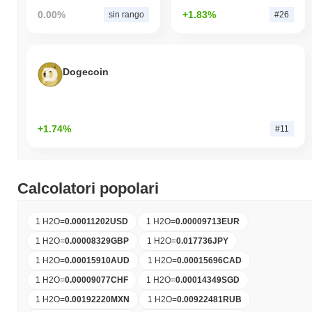
0.00%
+1.83%
sin rango
#26
Dogecoin
+1.74%
#11
Calcolatori popolari
1 H2O
=
0.00011202
USD
1 H2O
=
0.00009713
EUR
1 H2O
=
0.00008329
GBP
1 H2O
=
0.017736
JPY
1 H2O
=
0.00015910
AUD
1 H2O
=
0.00015696
CAD
1 H2O
=
0.00009077
CHF
1 H2O
=
0.00014349
SGD
1 H2O
=
0.00192220
MXN
1 H2O
=
0.00922481
RUB