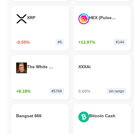
XRP
HEX (Pulsechain)
-0.55%
+13.97%
#6
#144
The White Bull
XXXAi
+8.18%
0.00%
#5768
sin rango
Bangsat 666
Bitcoin Cash