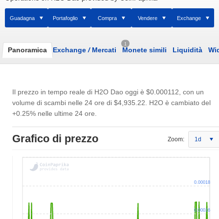
Guadagna
Portafoglio
Compra
Vendere
Exchange
1
Panoramica
Exchange
/
Mercati
Monete simili
Liquidità
Wi
Il prezzo in tempo reale di H2O Dao oggi è
$0.000112
, con un
volume di scambi nelle 24 ore di
$4,935.22
. H2O è cambiato del
+0.25% nelle ultime 24 ore.
Grafico di prezzo
Zoom:
1d
0.00018
0.00016