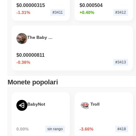
Negli ultimi 7 giorni, H2O Dao ha diminuito del
32.53%
,
$0.00000315
$0.000504
sottoperformando il mercato crypto complessivo che ha registrato
-1.31%
+0.40%
un guadagno del
1.06%
. Ciò indica un ritardo temporaneo
#3411
#3412
nell'azione del prezzo di H2O rispetto allo slancio del mercato più
ampio.
The Baby Cheetah
$0.00000811
-0.36%
#3413
Monete popolari
BabyNot
Troll
0.00%
-3.66%
sin rango
#418