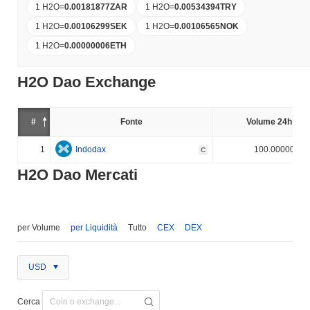
1 H2O
=
0.00181877
ZAR
1 H2O
=
0.00534394
TRY
1 H2O
=
0.00106299
SEK
1 H2O
=
0.00106565
NOK
1 H2O
=
0.00000006
ETH
H2O Dao Exchange
#
Fonte
Volume 24h (%)
1
Indodax
100.000000%
C
H2O Dao Mercati
per Volume
per Liquidità
Tutto
CEX
DEX
USD
Cerca