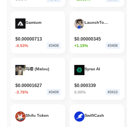
$4,935.22
, mostrando un aumento del
39.16%
rispetto al giorno
precedente. Ciò suggerisce un aumento a breve termine
dell'attività di trading.
Gamium
LaunchTokenBot
Qual è lo storico della fascia di prezzo di H2O
Dao?
Massimo Storico (ATH):
$0.791960
$0.00000713
$0.00000345
Minimo Storico (ATL):
$0.00
-0.53%
+1.15%
#3408
#3408
H2O Dao è attualmente scambiato
~99.99%
al di sotto del suo
ATH .
马喽 (Malou)
Syrax AI
Qual è l'attuale capitalizzazione di mercato di H2O
Dao?
La capitalizzazione di mercato di H2O Dao è di circa
$92,417.00
,
$0.00001627
$0.000339
classificandolo al #3406 posto a livello mondiale per dimensione
-3.76%
0.00%
#3409
#3410
di mercato. Questa cifra è calcolata in base alla sua offerta
circolante di 825 000 000 token H2O.
Come si sta comportando H2O Dao rispetto al
Shifu Token
SwiftCash
mercato crypto più ampio?