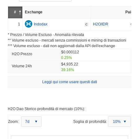
#
Exchange
Paio
1
Indodax
H2O/IDR
C
* Prezzo / Volume Escluso - Anomalia rilevata
** Volume escluso - mercati senza commissioni e mining di transazioni
*** Volume escluso - dati non aggiornati dalla API dell'exchange
$0.000112
H2O Prezzo
0.25%
$4,935.22
Volume 24h
39.16%
Leggi qui come usare questi dati
H2O Dao Storico profondità di mercato (10%):
Zoom:
7d
Soglia di profondità:
10%