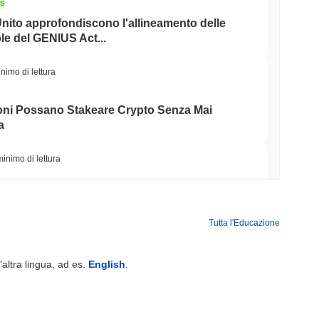
NS
o Unito approfondiscono l'allineamento delle
le del GENIUS Act...
nimo di lettura
ioni Possano Stakeare Crypto Senza Mai
a
minimo di lettura
 vogliono bruciare le ricompense dei validatori
 50%
Tutta l'Educazione
minimo di lettura
'altra lingua, ad es.
English
.
 500 onchain per i portafogli di auto-custodia