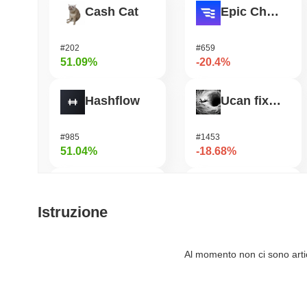
Cash Cat
Epic Chain
#202
#659
51.09%
-20.4%
Hashflow
Ucan fix life in1day
#985
#1453
51.04%
-18.68%
Zerobase
Manyu
Istruzione
#448
#1036
46.84%
-14.97%
Al momento non ci sono artico
SKYAI
Vanar Chain