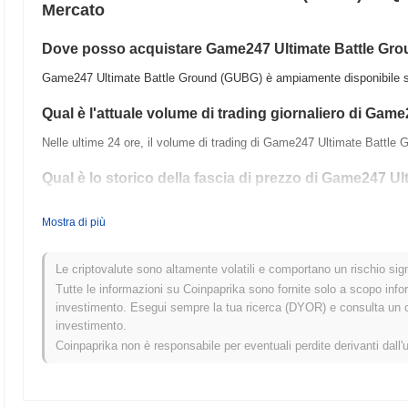
Mercato
Dove posso acquistare Game247 Ultimate Battle Gr
Game247 Ultimate Battle Ground (GUBG) è ampiamente disponibile sug
Qual è l'attuale volume di trading giornaliero di Gam
Nelle ultime 24 ore, il volume di trading di Game247 Ultimate Battle 
Qual è lo storico della fascia di prezzo di Game247 U
Massimo Storico (ATH):
$0.0
975
10
Mostra di più
Minimo Storico (ATL):
$0.00
Game247 Ultimate Battle Ground è attualmente scambiato
~99.84%
a
Le criptovalute sono altamente volatili e comportano un rischio signi
Tutte le informazioni su Coinpaprika sono fornite solo a scopo info
Come si sta comportando Game247 Ultimate Battle Gr
investimento. Esegui sempre la tua ricerca (DYOR) e consulta un con
investimento.
Negli ultimi 7 giorni, Game247 Ultimate Battle Ground ha guadagnat
Coinpaprika non è responsabile per eventuali perdite derivanti dall'
registrato un guadagno del
0.26%
. Ciò indica un ritardo temporaneo n
più ampio.