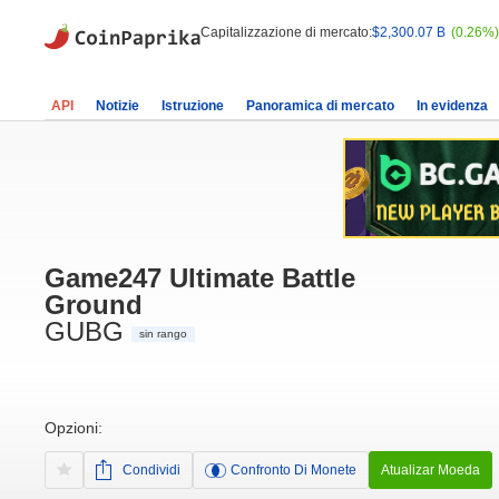
Capitalizzazione di mercato:
$2,300.07 B
(0.26%)
API
Notizie
Istruzione
Panoramica di mercato
In evidenza
Game247 Ultimate Battle
Ground
GUBG
sin rango
Opzioni:
Condividi
Confronto Di Monete
Atualizar Moeda