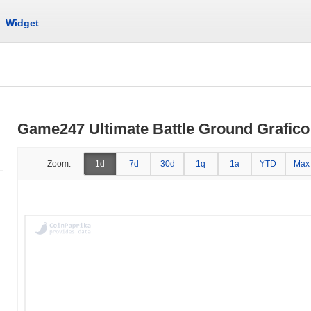
Widget
Game247 Ultimate Battle Ground Grafico 
Zoom:
1d
7d
30d
1q
1a
YTD
Max