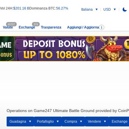
Vol 24H:
$201.16 B
Dominanza BTC:
56.27%
Italiana
USD
60707
374
Valute
Exchange
Trasparenza
Aggiungi / Aggiorna
Operations on Game247 Ultimate Battle Ground provided by CoinP
Guadagna
Portafoglio
Compra
Vendere
Exchange