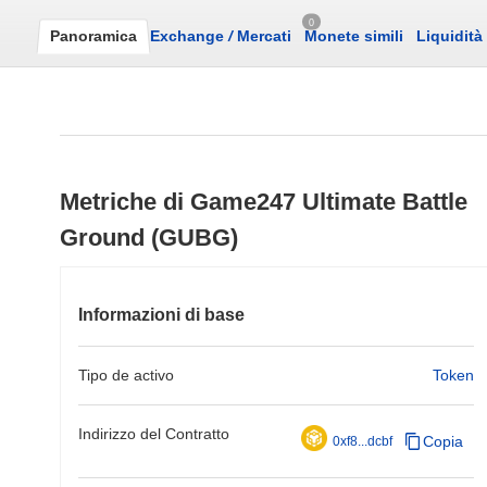
0
Panoramica
Exchange
/
Mercati
Monete simili
Liquidità
Metriche di Game247 Ultimate Battle
Ground (GUBG)
Informazioni di base
Tipo de activo
Token
Indirizzo del Contratto
Copia
0xf8...dcbf