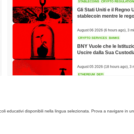
STABLECOINS
CRYPTO REGULATIO
Gli Stati Uniti e il Regn
stablecoin mentre le rego
August 06 2026
(6 hours ago)
,
3 mi
CRYPTO SERVICES
BANKS
BNY Vuole che le Istituz
Uscire dalla Sua Custodi
August 05 2026
(18 hours ago)
,
3 
ETHEREUM
DEFI
I ricercatori di Ethereum
per limitare lo staking al
August 05 2026
(20 hours ago)
,
3 
li educativi disponibili nella lingua selezionata. Prova a navigare in un
TOKENIZATION
CIRCLE
Dinari mette l'intero S&P
negli Stati Uniti