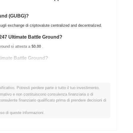
ound (GUBG)?
li exchange di criptovalute centralized and decentralized.
e247 Ultimate Battle Ground?
Ground si attesta a
$0.00
.
ltimate Battle Ground?
l di sotto del suo ATH .
ficativo. Potresti perdere parte o tutto il tuo investimento.
rmativo e non costituiscono consulenza finanziaria o di
ound rispetto al mercato crypto più ampio?
sulente finanziario qualificato prima di prendere decisioni di
o
0.00%
, sottoperformando il mercato crypto complessivo che ha
uso di queste informazioni.
ell'azione del prezzo di GUBG rispetto allo slancio del mercato