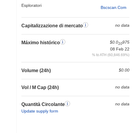
Esploratori
Bscscan.com
no data
Capitalizzazione di mercato
$0.0
975
Máximo histórico
10
08 Feb 22
% to ATH (60,846.69%)
$0.00
Volume (24h)
no data
Vol / M Cap (24h)
no data
Quantità Circolante
Update supply form