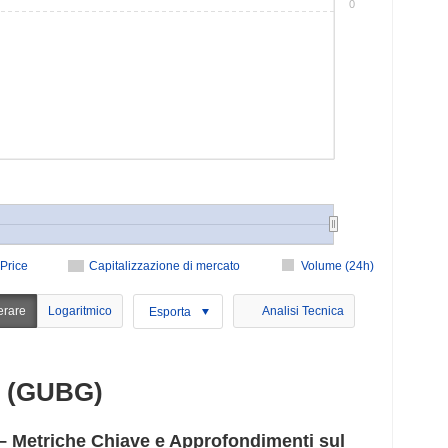
0
Price
Capitalizzazione di mercato
Volume (24h)
erare
Logaritmico
Analisi Tecnica
Esporta
d (GUBG)
 Metriche Chiave e Approfondimenti sul