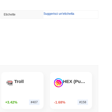
minimo di lettura
Suggerisci un'etichetta
Etichette
di di Wrapped Bitcoin su Chainlink mentre
vvicina a $15 miliardi
minimo di lettura
lia ha Ridotto le Partecipazioni in ETF
a Scommessa su Ether Staked
mo di lettura
 Uniti arrivano onchain mentre la crescita del
Troll
HEX (Pulsechain)
a al 1,5%
mo di lettura
+3.42%
-1.68%
#407
#158
rdi di dollari di fondi monetari europei su