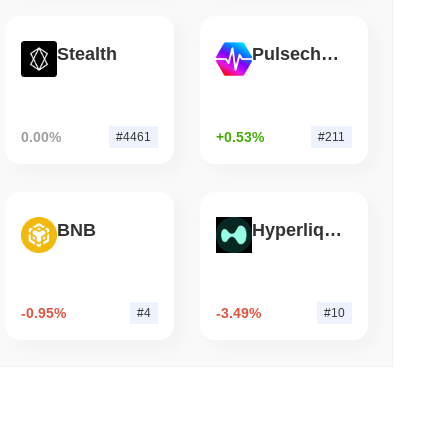
Stealth
Pulsechain
mo di lettura
t dipende da una finestra di quattro giorni al
a
0.00%
+0.53%
#4461
#211
BNB
Hyperliquid
-0.95%
-3.49%
#4
#10