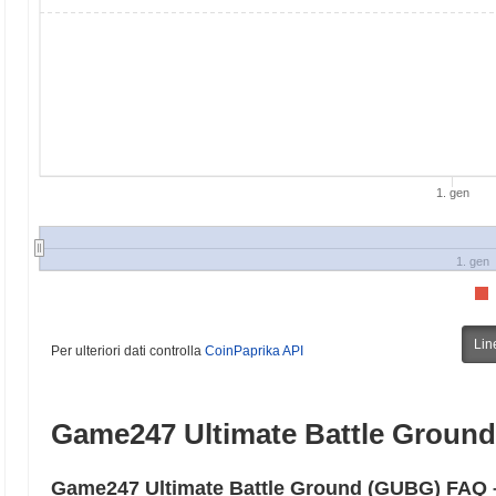
1. gen
1. gen
Lin
Per ulteriori dati controlla
CoinPaprika API
Game247 Ultimate Battle Groun
Game247 Ultimate Battle Ground (GUBG) FAQ –