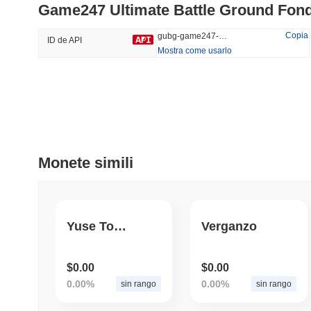
Game247 Ultimate Battle Ground Fon
#263
#1025
45.41%
-13.36%
Copia
gubg-game247-ultimate-battle-ground
ID de API
Mostra come usarlo
Tendenze
Aggiunti Di Recente
Hyperliquid
SACOIN
#10
#6550
-3.49%
no data
Monete simili
Yuse Token
Verganzo
$0.00
$0.00
0.00%
0.00%
sin rango
sin rango