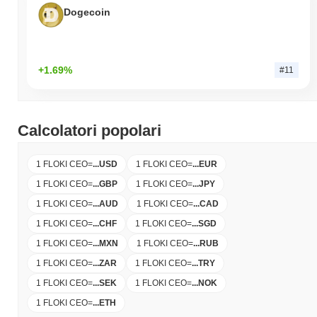
Dogecoin
+1.69%
#11
Calcolatori popolari
1 FLOKI CEO
=
...
USD
1 FLOKI CEO
=
...
EUR
1 FLOKI CEO
=
...
GBP
1 FLOKI CEO
=
...
JPY
1 FLOKI CEO
=
...
AUD
1 FLOKI CEO
=
...
CAD
1 FLOKI CEO
=
...
CHF
1 FLOKI CEO
=
...
SGD
1 FLOKI CEO
=
...
MXN
1 FLOKI CEO
=
...
RUB
1 FLOKI CEO
=
...
ZAR
1 FLOKI CEO
=
...
TRY
1 FLOKI CEO
=
...
SEK
1 FLOKI CEO
=
...
NOK
1 FLOKI CEO
=
...
ETH