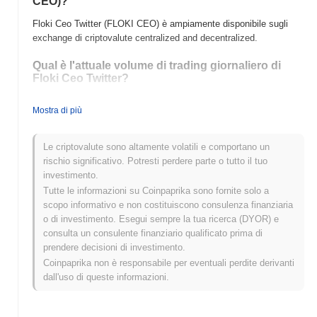
CEO)?
Floki Ceo Twitter (FLOKI CEO) è ampiamente disponibile sugli
exchange di criptovalute centralized and decentralized.
Qual è l'attuale volume di trading giornaliero di
Floki Ceo Twitter?
Nelle ultime 24 ore, il volume di trading di Floki Ceo Twitter si
Mostra di più
attesta a
$0.00
.
Qual è lo storico della fascia di prezzo di Floki Ceo
Le criptovalute sono altamente volatili e comportano un
Twitter?
rischio significativo. Potresti perdere parte o tutto il tuo
investimento.
Massimo Storico (ATH):
$0.00000190
Tutte le informazioni su Coinpaprika sono fornite solo a
Minimo Storico (ATL):
$0.00
scopo informativo e non costituiscono consulenza finanziaria
o di investimento. Esegui sempre la tua ricerca (DYOR) e
Floki Ceo Twitter è attualmente scambiato
~0.49%
al di sotto del
consulta un consulente finanziario qualificato prima di
suo ATH .
prendere decisioni di investimento.
Come si sta comportando Floki Ceo Twitter
Coinpaprika non è responsabile per eventuali perdite derivanti
rispetto al mercato crypto più ampio?
dall'uso di queste informazioni.
Negli ultimi 7 giorni, Floki Ceo Twitter ha guadagnato
0.00%
,
sottoperformando il mercato crypto complessivo che ha registrato