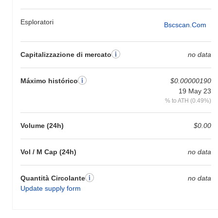
Esploratori
Bscscan.com
Capitalizzazione di mercato
no data
Máximo histórico
$0.00000190
19 May 23
% to ATH (0.49%)
Volume (24h)
$0.00
Vol / M Cap (24h)
no data
Quantità Circolante
no data
Update supply form