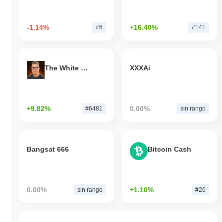
-1.14%
+16.40%
#6
#141
The White Bull
XXXAi
+9.82%
0.00%
#6481
sin rango
Bangsat 666
Bitcoin Cash
0.00%
+1.10%
sin rango
#26