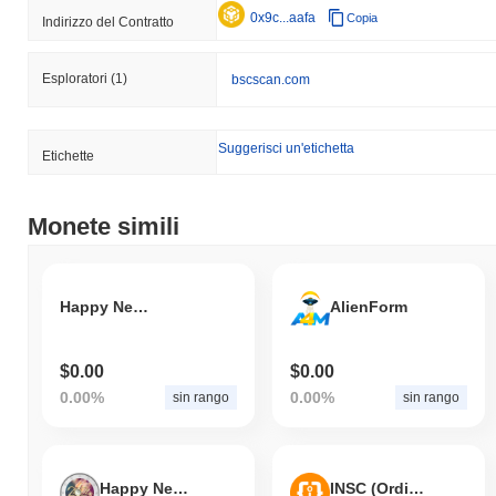
0x9c...aafa
Copia
Indirizzo del Contratto
Esploratori
(1)
bscscan.com
Suggerisci un'etichetta
Etichette
Monete simili
Happy New Year
AlienForm
$0.00
$0.00
0.00%
0.00%
sin rango
sin rango
Happy New Year 2024
INSC (Ordinals)