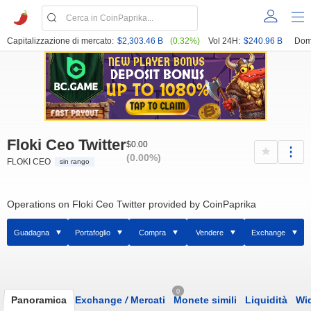
Capitalizzazione di mercato:
$2,303.46 B
(0.32%)
Vol 24H:
$240.96 B
Dom
Floki Ceo Twitter
$0.00
(0.00%)
FLOKI CEO
sin rango
Operations on Floki Ceo Twitter provided by CoinPaprika
Guadagna
Portafoglio
Compra
Vendere
Exchange
0
Panoramica
Exchange
/
Mercati
Monete simili
Liquidità
Wi