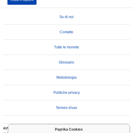
Su di noi
Contatto
Tutte le monete
Glossario
Metodologia
Politiche privacy
Termini d'uso
AVVERTENZA IMPORTANTE:
Le criptovalute sono altamente volatili e comportano
Paprika Cookies
rischi significativi. Potresti perdere parte o tutto il tuo investimento. Tutte le informazioni