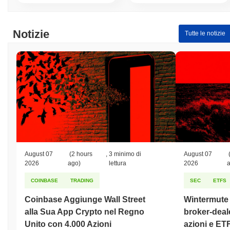
Notizie
Tutte le notizie
August 07
(2 hours
,
3 minimo di
August 07
2026
ago)
lettura
2026
COINBASE
TRADING
SEC
ETFS
Coinbase Aggiunge Wall Street
Wintermute o
alla Sua App Crypto nel Regno
broker-deale
Unito con 4.000 Azioni
azioni e ET