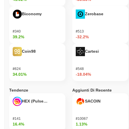
Biconomy
Zerobase
#340
#513
39.2%
-32.2%
Coin98
Cartesi
#624
#548
34.01%
-18.04%
Tendenze
Aggiunti Di Recente
HEX (Pulsechain)
SACOIN
#141
#10067
16.4%
1.13%