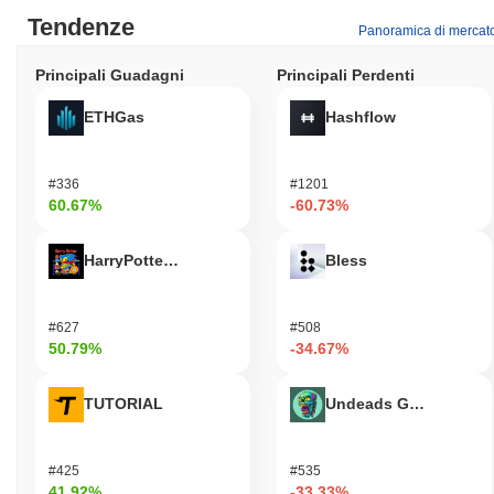
Tendenze
Panoramica di mercat
Principali Guadagni
Principali Perdenti
ETHGas
Hashflow
#336
#1201
60.67%
-60.73%
HarryPotterObamaSonic10Inu (ETH)
Bless
#627
#508
50.79%
-34.67%
TUTORIAL
Undeads Games
#425
#535
41.92%
-33.33%