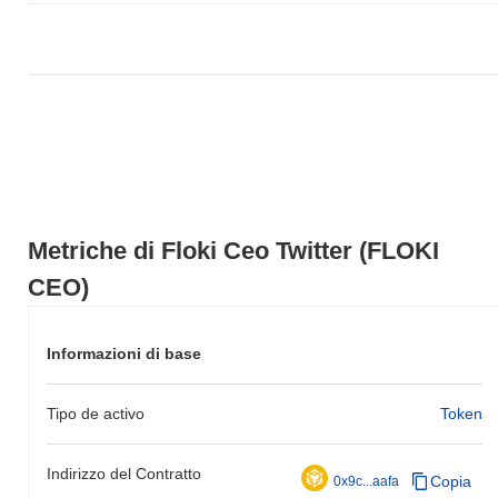
un guadagno del
0.32%
. Ciò indica un ritardo temporaneo
nell'azione del prezzo di FLOKI CEO rispetto allo slancio del
mercato più ampio.
Metriche di Floki Ceo Twitter (FLOKI
CEO)
Informazioni di base
Tipo de activo
Token
Indirizzo del Contratto
Copia
0x9c...aafa