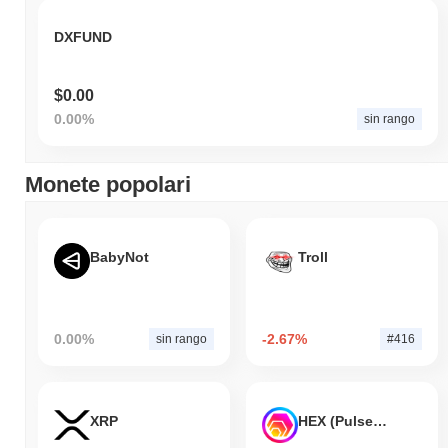
DXFUND
$0.00
0.00%
sin rango
Monete popolari
BabyNot
Troll
0.00%
-2.67%
sin rango
#416
XRP
HEX (Pulsechain)