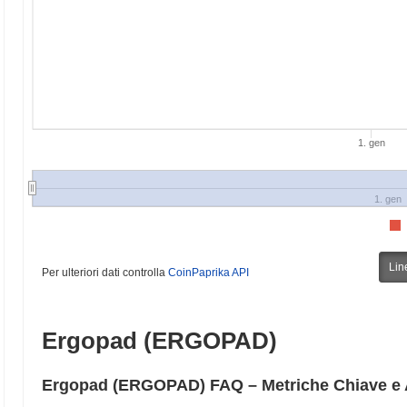
1. gen
1. gen
Lin
Per ulteriori dati controlla
CoinPaprika API
Ergopad (ERGOPAD)
Ergopad (ERGOPAD) FAQ – Metriche Chiave e 