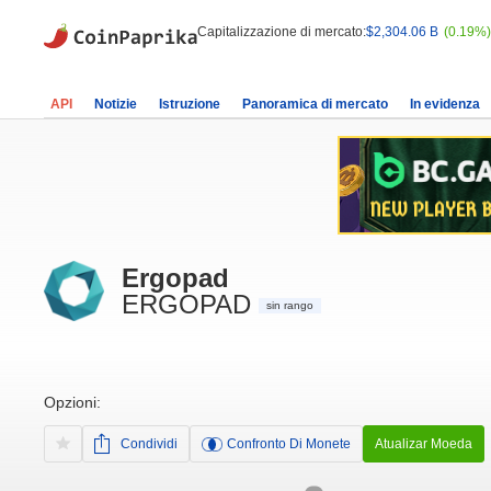
Capitalizzazione di mercato:
$2,304.06 B
(0.19%)
API
Notizie
Istruzione
Panoramica di mercato
In evidenza
Ergopad
ERGOPAD
sin rango
Opzioni:
Condividi
Confronto Di Monete
Atualizar Moeda