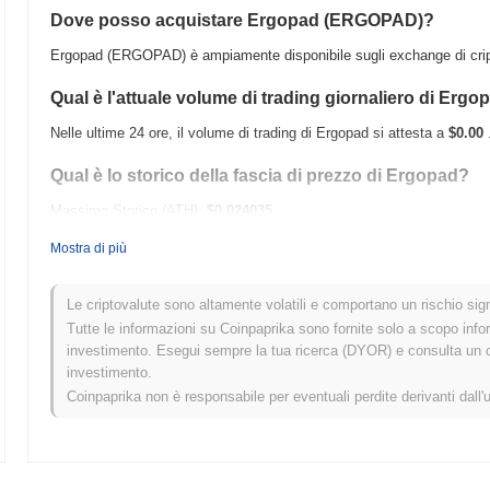
Dove posso acquistare Ergopad (ERGOPAD)?
Ergopad (ERGOPAD) è ampiamente disponibile sugli exchange di cript
Qual è l'attuale volume di trading giornaliero di Ergo
Nelle ultime 24 ore, il volume di trading di Ergopad si attesta a
$0.00
Qual è lo storico della fascia di prezzo di Ergopad?
Massimo Storico (ATH):
$0.024035
Minimo Storico (ATL):
$0.00
Mostra di più
Ergopad è attualmente scambiato
~93.34%
al di sotto del suo ATH .
Le criptovalute sono altamente volatili e comportano un rischio signi
Come si sta comportando Ergopad rispetto al mercat
Tutte le informazioni su Coinpaprika sono fornite solo a scopo info
investimento. Esegui sempre la tua ricerca (DYOR) e consulta un con
Negli ultimi 7 giorni, Ergopad ha guadagnato
0.00%
, sottoperformand
investimento.
del
0.19%
. Ciò indica un ritardo temporaneo nell'azione del prezzo d
Coinpaprika non è responsabile per eventuali perdite derivanti dall'