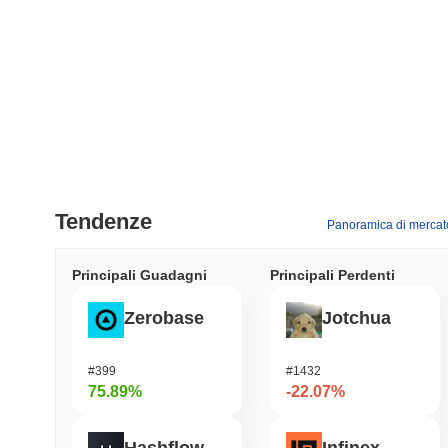
Tendenze
Panoramica di mercat
Principali Guadagni
Principali Perdenti
Zerobase
Jotchua
#399
#1432
75.89%
-22.07%