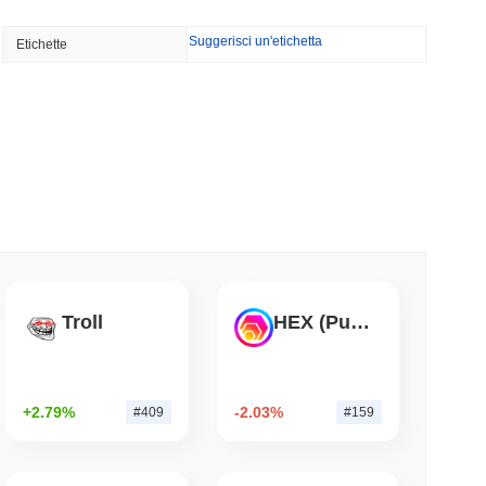
minimo di lettura
Suggerisci un'etichetta
Etichette
 vogliono bruciare le ricompense dei validatori
 50%
minimo di lettura
 500 onchain per i portafogli di auto-custodia
mo di lettura
Troll
HEX (Pulsechain)
di di Wrapped Bitcoin su Chainlink mentre
vvicina a $15 miliardi
mo di lettura
+2.79%
-2.03%
#409
#159
lia ha Ridotto le Partecipazioni in ETF
a Scommessa su Ether Staked