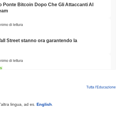
o Ponte Bitcoin Dopo Che Gli Attaccanti AI
Team
nimo di lettura
Wall Street stanno ora garantendo la
nimo di lettura
NS
o Unito approfondiscono l'allineamento delle
le del GENIUS Act...
Tutta l'Educazione
nimo di lettura
'altra lingua, ad es.
English
.
ioni Possano Stakeare Crypto Senza Mai
a