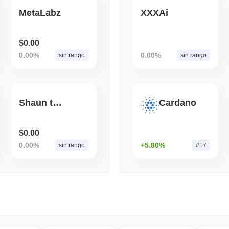
MetaLabz
XXXAi
August 05 2026
(1 day ago)
,
3 mini
ECONOMIC DATA
WEB3
$0.00
I dati sul PIL degli Stati
0.00%
0.00%
sin rango
sin rango
secondo trimestre rallent
Shaun the sheep
Cardano
$0.00
0.00%
+5.80%
sin rango
#17