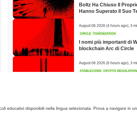
Boltz Ha Chiuso Il Propri
Hanno Superato Il Suo 
August 06 2026
(4 hours ago)
,
3 mi
CIRCLE
TOKENIZATION
I nomi più importanti di 
blockchain Arc di Circle
August 06 2026
(6 hours ago)
,
3 mi
STABLECOINS
CRYPTO REGULATIO
Gli Stati Uniti e il Regn
stablecoin mentre le rego
August 06 2026
(8 hours ago)
,
3 mi
li educativi disponibili nella lingua selezionata. Prova a navigare in un
CRYPTO SERVICES
BANKS
BNY Vuole che le Istituz
Uscire dalla Sua Custodi