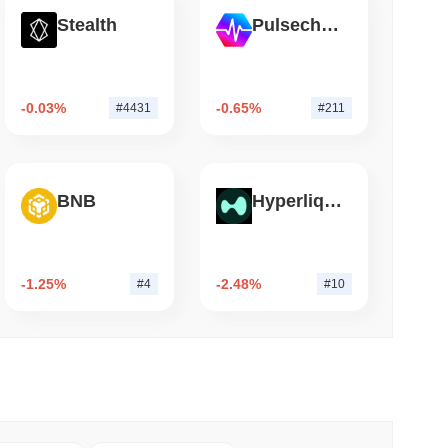
Stealth
Pulsechain
mo di lettura
 Uniti arrivano onchain mentre la crescita del
-0.03%
-0.65%
#4431
#211
a al 1,5%
BNB
Hyperliquid
-1.25%
-2.48%
#4
#10