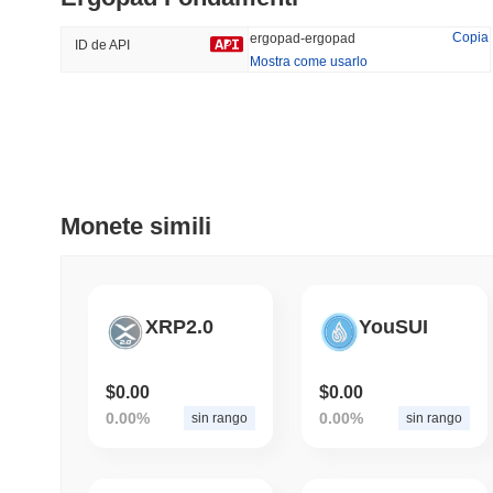
42.89%
-13.82%
Copia
ergopad-ergopad
ID de API
Mostra come usarlo
Tendenze
Aggiunti Di Recente
Hyperliquid
SACOIN
#10
#6407
Monete simili
-2.48%
-3.33%
XRP2.0
YouSUI
$0.00
$0.00
0.00%
0.00%
sin rango
sin rango