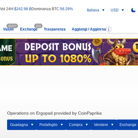
Vol 24H:
$242.98 B
Dominanza BTC:
56.29%
Italiana
USD
60707
374
Valute
Exchange
Trasparenza
Aggiungi / Aggiorna
Operations on Ergopad provided by CoinPaprika
Guadagna
Portafoglio
Compra
Vendere
Exchange