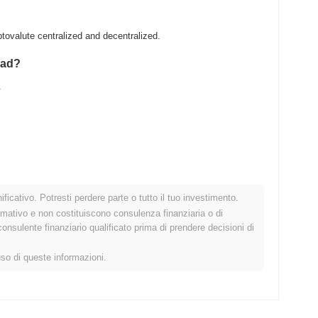
ovalute centralized and decentralized.
pad?
.
ficativo. Potresti perdere parte o tutto il tuo investimento.
o crypto più ampio?
rmativo e non costituiscono consulenza finanziaria o di
sulente finanziario qualificato prima di prendere decisioni di
o il mercato crypto complessivo che ha registrato un guadagno
i ERGOPAD rispetto allo slancio del mercato più ampio.
uso di queste informazioni.