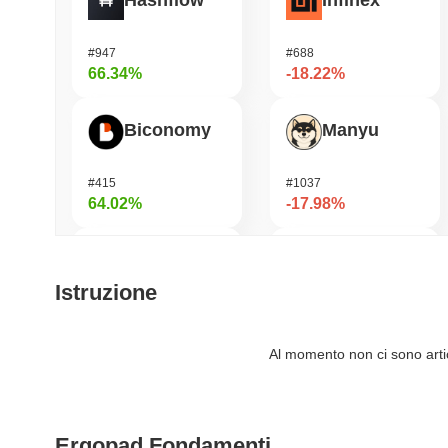
Hashflow
Infinex
#947
#688
66.34%
-18.22%
Biconomy
Manyu
#415
#1037
64.02%
-17.98%
Cartesi
LAB
Istruzione
#495
#1111
52.53%
-14.51%
Al momento non ci sono artico
OVERTAKE
Pirate Nation Token
Ergopad Fondamenti
#851
#1767