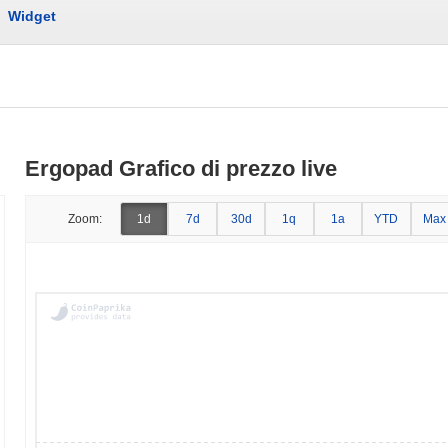
Widget
Ergopad Grafico di prezzo live
Zoom:
1d
7d
30d
1q
1a
YTD
Max