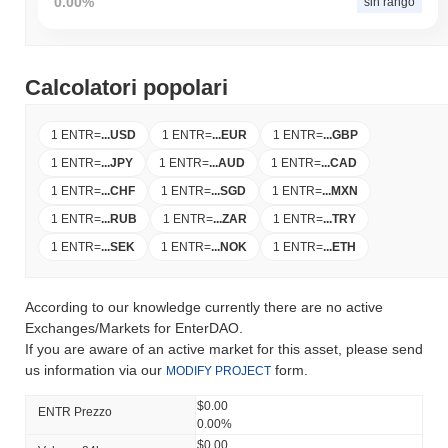
0.00%
sin rango
Calcolatori popolari
1 ENTR
=
...
USD
1 ENTR
=
...
EUR
1 ENTR
=
...
GBP
1 ENTR
=
...
JPY
1 ENTR
=
...
AUD
1 ENTR
=
...
CAD
1 ENTR
=
...
CHF
1 ENTR
=
...
SGD
1 ENTR
=
...
MXN
1 ENTR
=
...
RUB
1 ENTR
=
...
ZAR
1 ENTR
=
...
TRY
1 ENTR
=
...
SEK
1 ENTR
=
...
NOK
1 ENTR
=
...
ETH
According to our knowledge currently there are no active
Exchanges/Markets for EnterDAO.
If you are aware of an active market for this asset, please send
us information via our
form.
MODIFY PROJECT
$0.00
ENTR Prezzo
0.00%
$0.00