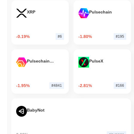
XRP
Pulsechain
-0.19%
-1.80%
#6
#195
Pulsechain Bridged HEX (Pulsechain)
PulseX
-1.95%
-2.81%
#4841
#166
BabyNot