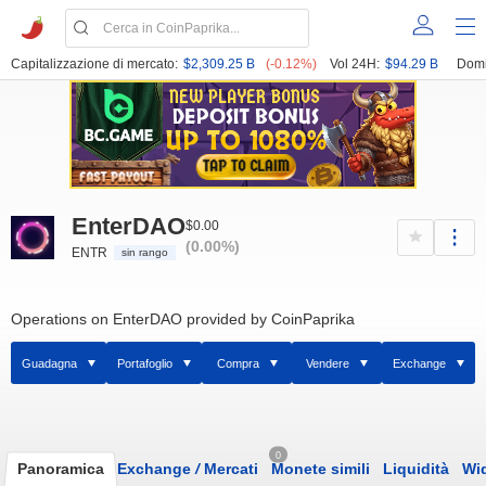
Capitalizzazione di mercato:
$2,309.25 B
(-0.12%)
Vol 24H:
$94.29 B
Domi
EnterDAO
$0.00
(0.00%)
ENTR
sin rango
Operations on EnterDAO provided by CoinPaprika
Guadagna
Portafoglio
Compra
Vendere
Exchange
0
Panoramica
Exchange
/
Mercati
Monete simili
Liquidità
Wi