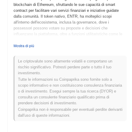
blockchain di Ethereum, sfruttando le sue capacità di smart
contract per facilitare vari servizi finanziari e iniziative guidate
dalla comunità. Il token nativo, ENTR, ha molteplici scopi
all'interno dell'ecosistema, inclusa la governance, dove i
possessori possono votare su proposte e decisioni che
influenzano la piattaforma, oltre a funzioni utilitaristiche come le
commissioni di transazione e le ricompense per lo staking.
Questo doppio ruolo aumenta l'impegno degli utenti e incentiva la
Mostra di più
partecipazione nel processo di governance. EnterDAO si
distingue per il suo focus sulla decisione guidata dalla comunità e
Le criptovalute sono altamente volatili e comportano un
soluzioni DeFi innovative, posizionandosi come un attore
rischio significativo. Potresti perdere parte o tutto il tuo
significativo nel panorama in evoluzione della finanza
investimento.
decentralizzata. La sua enfasi sulla trasparenza e
Tutte le informazioni su Coinpaprika sono fornite solo a
sull'empowerment degli utenti riflette una tendenza crescente
scopo informativo e non costituiscono consulenza finanziaria
nello spazio crypto, mirante a democratizzare l'accesso ai servizi
o di investimento. Esegui sempre la tua ricerca (DYOR) e
finanziari e alla governance.
consulta un consulente finanziario qualificato prima di
Quando e come è iniziato EnterDAO?
prendere decisioni di investimento.
Coinpaprika non è responsabile per eventuali perdite derivanti
EnterDAO è nato a marzo 2022 quando il team fondatore ha
dall'uso di queste informazioni.
rilasciato il suo whitepaper, delineando la visione e il framework
tecnico del progetto. Il progetto ha lanciato il suo testnet a giugno
2022, consentendo a sviluppatori e primi adottanti di sperimentare