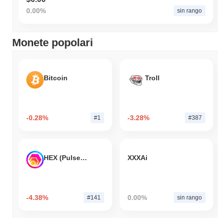
0.00%
sin rango
Monete popolari
Bitcoin
Troll
-0.28%
-3.28%
#1
#387
HEX (Pulsechain)
XXXAi
-4.38%
0.00%
#141
sin rango