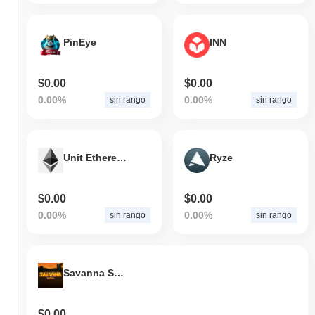
0.12%
. Ciò indica una forte performance nell'azione del prezzo di
ENTR rispetto allo slancio del mercato più ampio.
PinEye
INN
$0.00
$0.00
0.00%
0.00%
sin rango
sin rango
Unit Ethereum
Ryze
$0.00
$0.00
0.00%
0.00%
sin rango
sin rango
Savanna Survival
$0.00