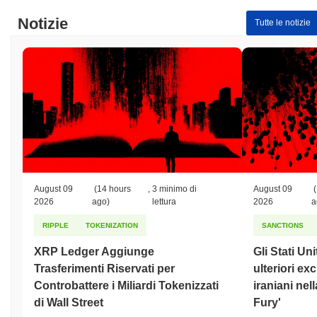
Notizie
Tutte le notizie
August 09
(14 hours
,
3 minimo di
August 09
(
2026
ago)
lettura
2026
a
RIPPLE
TOKENIZATION
SANCTIONS
XRP Ledger Aggiunge
Gli Stati Un
Trasferimenti Riservati per
ulteriori ex
Controbattere i Miliardi Tokenizzati
iraniani nel
di Wall Street
Fury'