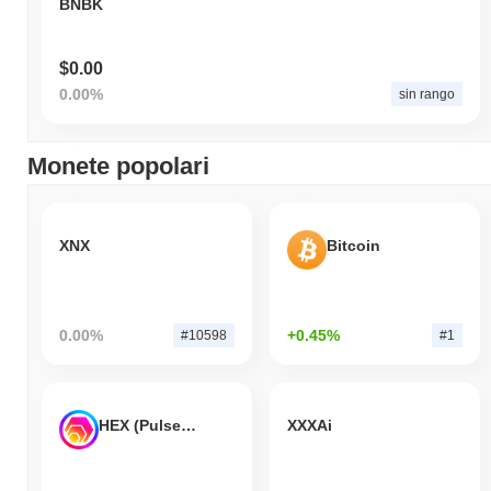
BNBK
$0.00
0.00%
sin rango
Monete popolari
XNX
Bitcoin
0.00%
+0.45%
#10598
#1
HEX (Pulsechain)
XXXAi