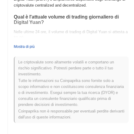
criptovalute centralized and decentralized.
Qual è l'attuale volume di trading giornaliero di
Digital Yuan?
Nelle ultime 24 ore, il volume di trading di Digital Yuan si attesta a
$0.00
.
Mostra di più
Qual è lo storico della fascia di prezzo di Digital
Yuan?
Le criptovalute sono altamente volatili e comportano un
Massimo Storico (ATH):
$0.119880
rischio significativo. Potresti perdere parte o tutto il tuo
Minimo Storico (ATL):
$0.00
investimento.
Tutte le informazioni su Coinpaprika sono fornite solo a
Digital Yuan è attualmente scambiato
~100.00%
al di sotto del
scopo informativo e non costituiscono consulenza finanziaria
suo ATH .
o di investimento. Esegui sempre la tua ricerca (DYOR) e
consulta un consulente finanziario qualificato prima di
Come si sta comportando Digital Yuan rispetto al
prendere decisioni di investimento.
mercato crypto più ampio?
Coinpaprika non è responsabile per eventuali perdite derivanti
Negli ultimi 7 giorni, Digital Yuan ha guadagnato
0.00%
,
dall'uso di queste informazioni.
sottoperformando il mercato crypto complessivo che ha registrato
un guadagno del
0.39%
. Ciò indica un ritardo temporaneo
nell'azione del prezzo di ECNY rispetto allo slancio del mercato