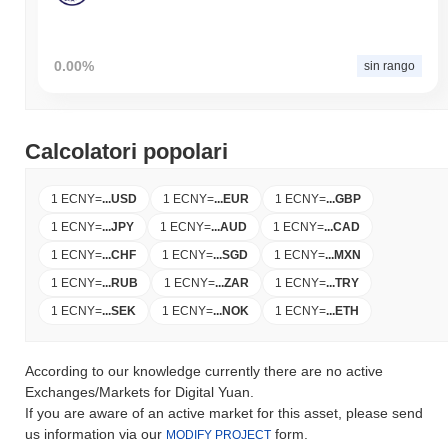
0.00%
sin rango
Calcolatori popolari
1 ECNY
=
...
USD
1 ECNY
=
...
EUR
1 ECNY
=
...
GBP
1 ECNY
=
...
JPY
1 ECNY
=
...
AUD
1 ECNY
=
...
CAD
1 ECNY
=
...
CHF
1 ECNY
=
...
SGD
1 ECNY
=
...
MXN
1 ECNY
=
...
RUB
1 ECNY
=
...
ZAR
1 ECNY
=
...
TRY
1 ECNY
=
...
SEK
1 ECNY
=
...
NOK
1 ECNY
=
...
ETH
According to our knowledge currently there are no active
Exchanges/Markets for Digital Yuan.
If you are aware of an active market for this asset, please send
us information via our
form.
MODIFY PROJECT