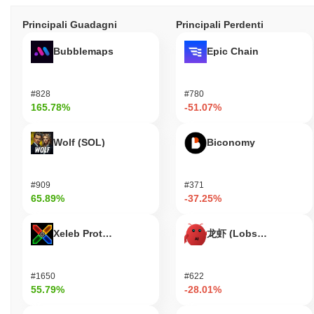
Principali Guadagni
Principali Perdenti
Bubblemaps
Epic Chain
#828
#780
165.78%
-51.07%
Wolf (SOL)
Biconomy
#909
#371
65.89%
-37.25%
Xeleb Protocol
龙虾 (Lobster)
#1650
#622
55.79%
-28.01%