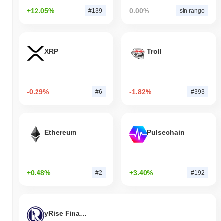
+12.05%
0.00%
#139
sin rango
XRP
Troll
-0.29%
-1.82%
#6
#393
Ethereum
Pulsechain
+0.48%
+3.40%
#2
#192
yRise Finance