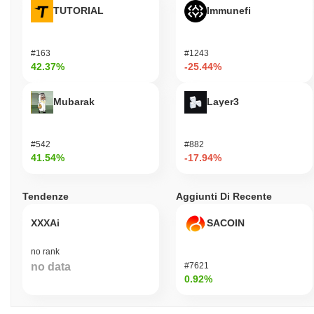
TUTORIAL
Immunefi
#163
#1243
42.37%
-25.44%
Mubarak
Layer3
#542
#882
41.54%
-17.94%
Tendenze
Aggiunti Di Recente
XXXAi
SACOIN
no rank
no data
#7621
0.92%