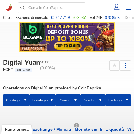
Capitalizzazione di mercato:
$2,317.71 B
(0.39%)
Vol 24H:
$70.85 B
Domi
Digital Yuan
$0.00
(0.00%)
ECNY
sin rango
Operations on Digital Yuan provided by CoinPaprika
Guadagna
Portafoglio
Compra
Vendere
Exchange
0
Panoramica
Exchange
/
Mercati
Monete simili
Liquidità
Wi