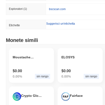
Esploratori
(1)
bscscan.com
Suggerisci un'etichetta
Etichette
Monete simili
Moustache Man
ELOSYS
$0.00
$0.00
0.00%
0.00%
sin rango
sin rango
Crypto Global United
Fairface