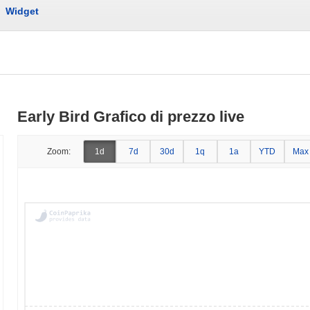
Widget
Early Bird Grafico di prezzo live
Zoom:
1d
7d
30d
1q
1a
YTD
Max