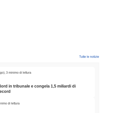
 .
ato crypto più ampio?
do il mercato crypto complessivo che ha registrato un guadagno
 EBIRD rispetto allo slancio del mercato più ampio.
Tutte le notizie
ago)
,
3 minimo di lettura
ord in tribunale e congela 1,5 miliardi di
record
nimo di lettura