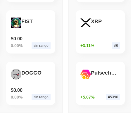
August 07 2026
(1 day ago)
,
3 mini
TOKENIZATION
BANKS
FIST
XRP
Wells Fargo si unisce all
$0.00
0.00%
+3.11%
sin rango
#6
DOGGO
Pulsechain Bridged HEX (Pulsechain)
$0.00
0.00%
+5.07%
sin rango
#5396