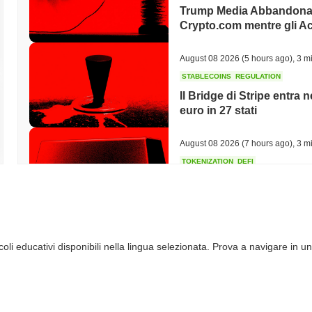
Trump Media Abbandona 
Crypto.com mentre gli Ac
August 08 2026
(5 hours ago)
,
3 mi
STABLECOINS
REGULATION
Il Bridge di Stripe entra
euro in 27 stati
August 08 2026
(7 hours ago)
,
3 mi
TOKENIZATION
DEFI
Gli asset tokenizzati tripl
della DeFi contratta
August 08 2026
(9 hours ago)
,
3 mi
li educativi disponibili nella lingua selezionata. Prova a navigare in un
CRYPTO REGULATIONS
US REGULA
Il voto sul CLARITY Act s
Senato si oppongono