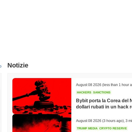
Early Bird è attualmente scambiato
~100.00%
al di sotto del suo ATH
Come si sta comportando Early Bird rispetto al merc
Negli ultimi 7 giorni, Early Bird ha guadagnato
0.00%
, sottoperforman
del
0.83%
. Ciò indica un ritardo temporaneo nell'azione del prezzo di
Notizie
o
August 08 2026
(less than 1 hour 
HACKERS
SANCTIONS
Bybit porta la Corea del N
dollari rubati in un hack 
August 08 2026
(3 hours ago)
,
3 mi
TRUMP MEDIA
CRYPTO RESERVE