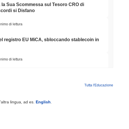
la Sua Scommessa sul Tesoro CRO di
cordi si Disfano
nimo di lettura
 nel registro EU MiCA, sbloccando stablecoin in
nimo di lettura
icano a 7,4 miliardi di dollari mentre il resto
Tutta l'Educazione
nimo di lettura
'altra lingua, ad es.
English
.
TORS
litta a settembre mentre i Democratici del