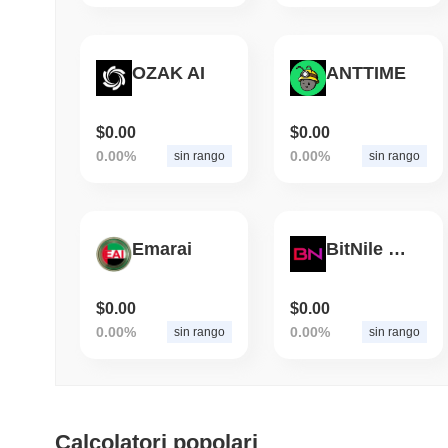
OZAK AI
ANTTIME
$0.00
$0.00
0.00%
0.00%
sin rango
sin rango
Emarai
BitNile Coin
$0.00
$0.00
0.00%
0.00%
sin rango
sin rango
Calcolatori popolari