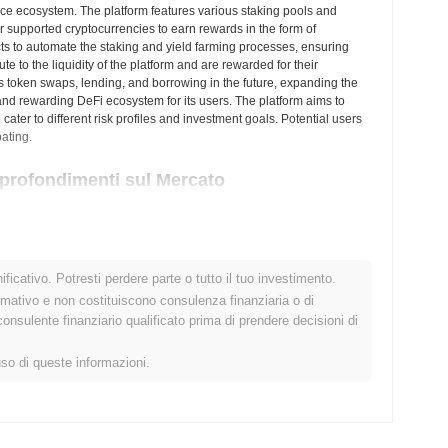
nce ecosystem. The platform features various staking pools and
r supported cryptocurrencies to earn rewards in the form of
cts to automate the staking and yield farming processes, ensuring
ute to the liquidity of the platform and are rewarded for their
s token swaps, lending, and borrowing in the future, expanding the
e and rewarding DeFi ecosystem for its users. The platform aims to
cater to different risk profiles and investment goals. Potential users
ating.
pprofondimenti sul Mercato
valute centralized and decentralized.
ficativo. Potresti perdere parte o tutto il tuo investimento.
 Bird?
rmativo e non costituiscono consulenza finanziaria o di
sulente finanziario qualificato prima di prendere decisioni di
0
.
uso di queste informazioni.