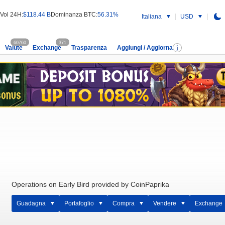
Vol 24H:
$118.44 B
Dominanza BTC:
56.31%
Italiana
USD
60760
371
Valute
Exchange
Trasparenza
Aggiungi / Aggiorna
Operations on Early Bird provided by CoinPaprika
Guadagna
Portafoglio
Compra
Vendere
Exchange