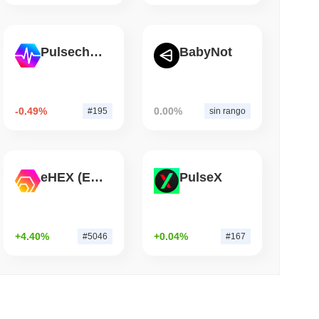
mo di lettura
Pulsechain
BabyNot
a corsa bancaria per tokenizzare i depositi
-0.49%
0.00%
#195
sin rango
eHEX (Ethereum)
PulseX
+4.40%
+0.04%
#5046
#167