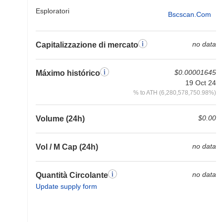
Esploratori
Bscscan.com
no data
Capitalizzazione di mercato
$0.00001645
Máximo histórico
19 Oct 24
% to ATH (6,280,578,750.98%)
$0.00
Volume (24h)
no data
Vol / M Cap (24h)
no data
Quantità Circolante
Update supply form