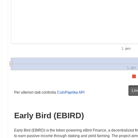
1. gen
1. gen
Lin
Per ulteriori dati controlla
CoinPaprika API
Early Bird (EBIRD)
Early Bird (EBIRD) is the token powering eBird Finance, a decentralized fi
to earn passive income through staking and yield farming. The project aims 