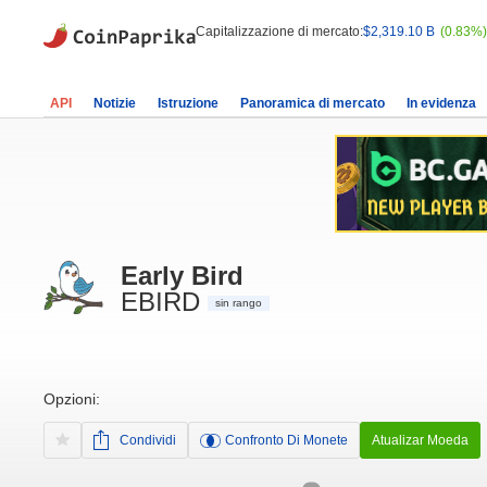
Capitalizzazione di mercato:
$2,319.10 B
(0.83%)
API
Notizie
Istruzione
Panoramica di mercato
In evidenza
Early Bird
EBIRD
sin rango
Opzioni:
Condividi
Confronto Di Monete
Atualizar Moeda