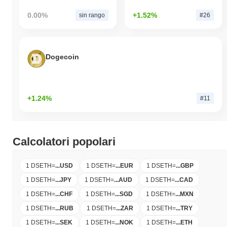
0.00%
+1.52%
sin rango
#26
Dogecoin
+1.24%
#11
Calcolatori popolari
1 DSETH
=
...
USD
1 DSETH
=
...
EUR
1 DSETH
=
...
GBP
1 DSETH
=
...
JPY
1 DSETH
=
...
AUD
1 DSETH
=
...
CAD
1 DSETH
=
...
CHF
1 DSETH
=
...
SGD
1 DSETH
=
...
MXN
1 DSETH
=
...
RUB
1 DSETH
=
...
ZAR
1 DSETH
=
...
TRY
1 DSETH
=
...
SEK
1 DSETH
=
...
NOK
1 DSETH
=
...
ETH