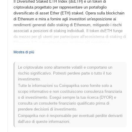
Il Diversified Staked ETH Index (dsETH) è un token di
criptovaluta progettato per rappresentare un portafoglio
diversificato di asset Ether (ETH) staked. Opera sulla blockchain
di Ethereum e mira a fornire agli investitori un'esposizione ai
rendimenti generati dallo staking di Ethereum, mitigando i rischi
associati a posizioni di staking individuali. Il token dsETH funge
da mezzo per gli utenti per partecipare all'ecosistema di staking di
Ethereum 2.0, consentendo una gestione più semplice e
l'accesso ai premi di staking.
Mostra di più
Quando e come è iniziato il Diversified Staked ETH
Index (dsETH)?
Le criptovalute sono altamente volatili e comportano un
Il Diversified Staked ETH Index (dsETH) è stato lanciato nel 2022
rischio significativo. Potresti perdere parte o tutto il tuo
come uno strumento finanziario unico volto a fornire esposizione
investimento.
agli asset Ethereum staked. Sviluppato da un team di
Tutte le informazioni su Coinpaprika sono fornite solo a
appassionati di blockchain, dsETH aggrega vari token ETH
scopo informativo e non costituiscono consulenza finanziaria
staked per offrire un'opzione di investimento diversificata.
o di investimento. Esegui sempre la tua ricerca (DYOR) e
Inizialmente elencato su importanti exchange decentralizzati, ha
consulta un consulente finanziario qualificato prima di
rapidamente guadagnato terreno nello spazio DeFi, riflettendo
prendere decisioni di investimento.
l'interesse crescente per lo staking di Ethereum e la generazione
Coinpaprika non è responsabile per eventuali perdite derivanti
di rendimenti.
dall'uso di queste informazioni.
Cosa ci aspetta per il Diversified Staked ETH Index