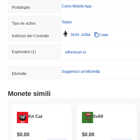
Coins Mobile App
Portafoglio
Token
Tipo de activo
0x34...b3be
Copia
Indirizzo del Contratto
Esploratori
(1)
etherscan.io
Suggerisci un'etichetta
Etichette
Monete simili
Kit Cat
0x69
$0.00
$0.00