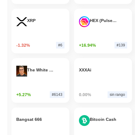
XRP
HEX (Pulsechain)
-1.32%
+16.94%
#6
#139
The White Bull
XXXAi
+5.27%
0.00%
#6143
sin rango
Bangsat 666
Bitcoin Cash