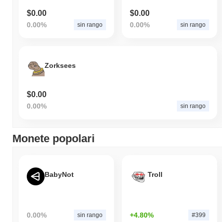
$0.00
$0.00
0.00%
0.00%
sin rango
sin rango
Zorksees
$0.00
0.00%
sin rango
Monete popolari
BabyNot
Troll
0.00%
+4.80%
sin rango
#399