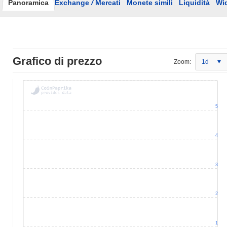
Panoramica
Exchange
/
Mercati
Monete simili
Liquidità
Wi
Grafico di prezzo
Zoom:
1d
5
4
3
2
1