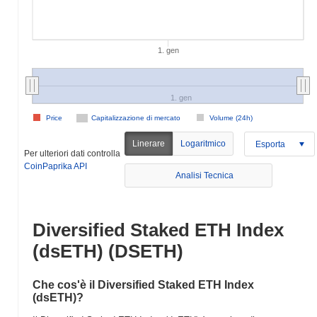
1. gen
1. gen
Price
Capitalizzazione di mercato
Volume (24h)
Linerare
Logaritmico
Esporta
Per ulteriori dati controlla
CoinPaprika API
Analisi Tecnica
Diversified Staked ETH Index
(dsETH) (DSETH)
Che cos'è il Diversified Staked ETH Index
(dsETH)?