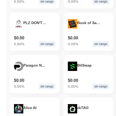
0.00%
0.00%
sin rango
sin rango
PLZ DON'T BUY THIS TOKEN!
Book of Satoshi
$0.00
$0.00
0.00%
0.00%
sin rango
sin rango
Paragon Network
BitSwap
$0.00
$0.00
0.00%
0.00%
sin rango
sin rango
Alice AI
zkTAO