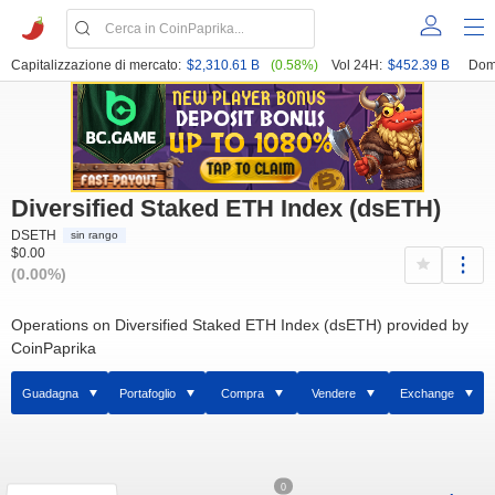
Capitalizzazione di mercato:
$2,310.61 B
(0.58%)
Vol 24H:
$452.39 B
Dom
Diversified Staked ETH Index (dsETH)
DSETH
sin rango
$0.00
(0.00%)
Operations on Diversified Staked ETH Index (dsETH) provided by
CoinPaprika
Guadagna
Portafoglio
Compra
Vendere
Exchange
0