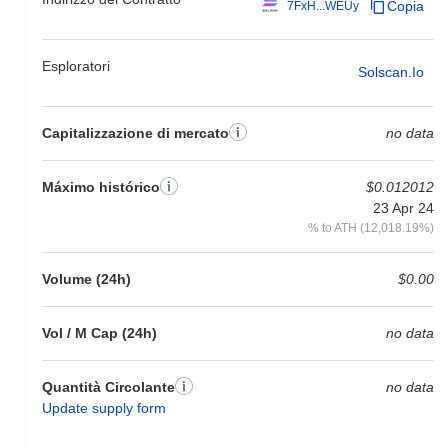
Copia
7FxH...WEUy
Esploratori
Solscan.io
Capitalizzazione di mercato
no data
Máximo histórico
$0.012012
23 Apr 24
% to ATH (12,018.19%)
Volume (24h)
$0.00
Vol / M Cap (24h)
no data
Quantità Circolante
no data
Update supply form