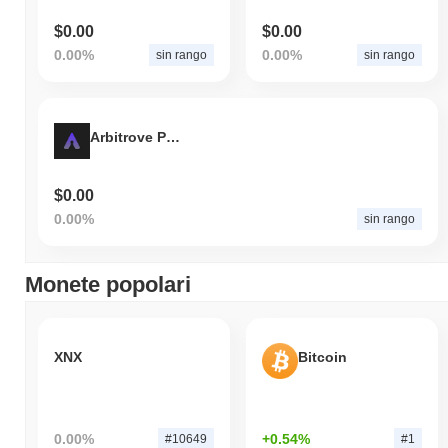
$0.00
$0.00
0.00%
0.00%
sin rango
sin rango
Arbitrove Protocol
$0.00
0.00%
sin rango
Monete popolari
XNX
Bitcoin
0.00%
+0.54%
#10649
#1