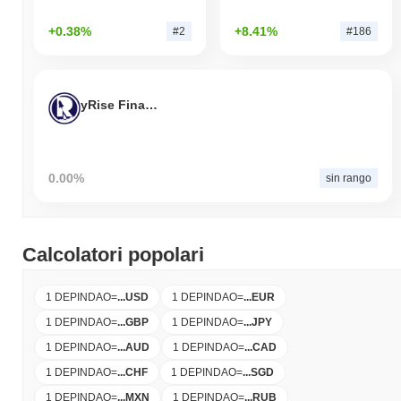
+0.38%
+8.41%
#2
#186
yRise Finance
0.00%
sin rango
Calcolatori popolari
1 DEPINDAO
=
...
USD
1 DEPINDAO
=
...
EUR
1 DEPINDAO
=
...
GBP
1 DEPINDAO
=
...
JPY
1 DEPINDAO
=
...
AUD
1 DEPINDAO
=
...
CAD
1 DEPINDAO
=
...
CHF
1 DEPINDAO
=
...
SGD
1 DEPINDAO
=
...
MXN
1 DEPINDAO
=
...
RUB