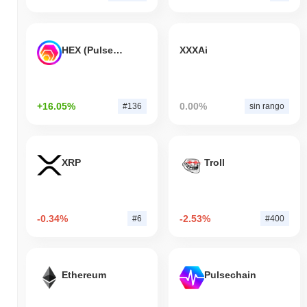
HEX (Pulsechain)
XXXAi
+16.05%
0.00%
#136
sin rango
XRP
Troll
-0.34%
-2.53%
#6
#400
Ethereum
Pulsechain