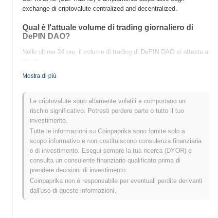
exchange di criptovalute centralized and decentralized.
Qual è l'attuale volume di trading giornaliero di
DePIN DAO?
Nelle ultime 24 ore, il volume di trading di DePIN DAO si attesta a
$0.00
.
Mostra di più
Qual è lo storico della fascia di prezzo di DePIN
DAO?
Le criptovalute sono altamente volatili e comportano un
Massimo Storico (ATH):
$0.012012
rischio significativo. Potresti perdere parte o tutto il tuo
Minimo Storico (ATL):
$0.00
investimento.
Tutte le informazioni su Coinpaprika sono fornite solo a
DePIN DAO è attualmente scambiato
~99.17%
al di sotto del suo
scopo informativo e non costituiscono consulenza finanziaria
ATH .
o di investimento. Esegui sempre la tua ricerca (DYOR) e
consulta un consulente finanziario qualificato prima di
Come si sta comportando DePIN DAO rispetto al
prendere decisioni di investimento.
mercato crypto più ampio?
Coinpaprika non è responsabile per eventuali perdite derivanti
Negli ultimi 7 giorni, DePIN DAO ha guadagnato
0.00%
,
dall'uso di queste informazioni.
sottoperformando il mercato crypto complessivo che ha registrato
un guadagno del
0.49%
. Ciò indica un ritardo temporaneo
nell'azione del prezzo di DEPINDAO rispetto allo slancio del