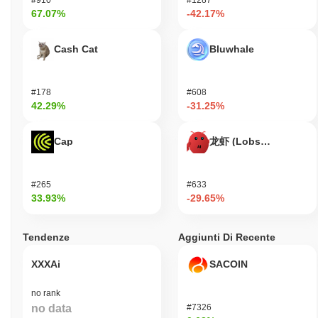
67.07%
-42.17%
Cash Cat
Bluwhale
#178
#608
42.29%
-31.25%
Cap
龙虾 (Lobster)
#265
#633
33.93%
-29.65%
Tendenze
Aggiunti Di Recente
XXXAi
SACOIN
no rank
no data
#7326