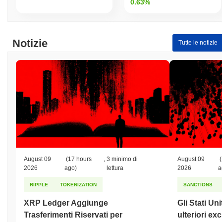
0.63%
Notizie
Tutte le notizie
August 09
(17 hours
,
3 minimo di
August 09
(
2026
ago)
lettura
2026
a
RIPPLE
TOKENIZATION
SANCTIONS
XRP Ledger Aggiunge
Gli Stati Un
Trasferimenti Riservati per
ulteriori ex