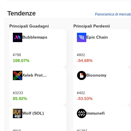
Tendenze
Panoramica di mercat
Principali Guadagni
Principali Perdenti
Bubblemaps
Epic Chain
#798
#802
108.07%
-54.68%
Xeleb Protocol
Biconomy
#3233
#402
85.92%
-53.53%
Wolf (SOL)
Immunefi
#910
#1287