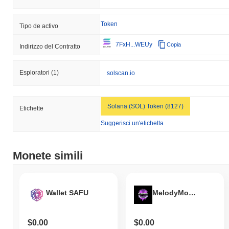
Token
Tipo de activo
7FxH...WEUy
Copia
Indirizzo del Contratto
Esploratori
(1)
solscan.io
Solana (SOL) Token (8127)
Etichette
Suggerisci un'etichetta
Monete simili
Wallet SAFU
MelodyMoney
$0.00
$0.00