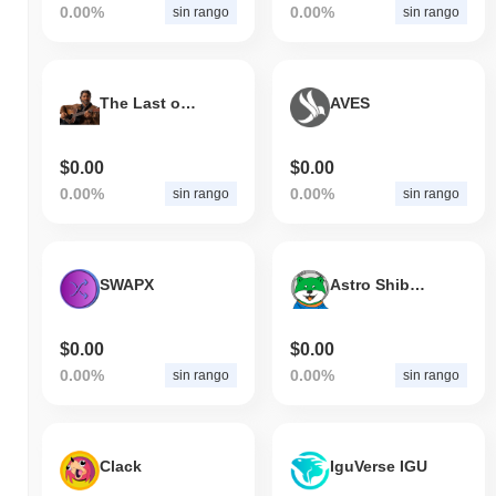
0.00%
0.00%
sin rango
sin rango
The Last of Us Token
AVES
$0.00
$0.00
0.00%
0.00%
sin rango
sin rango
SWAPX
Astro Shiba Inu
$0.00
$0.00
0.00%
0.00%
sin rango
sin rango
Clack
IguVerse IGU