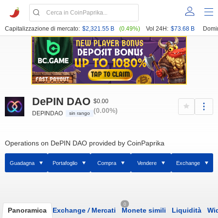
Capitalizzazione di mercato:
$2,321.55 B
(0.49%)
Vol 24H:
$73.68 B
Domi
DePIN DAO
$0.00
(0.00%)
DEPINDAO
sin rango
Operations on DePIN DAO provided by CoinPaprika
Guadagna
Portafoglio
Compra
Vendere
Exchange
0
Panoramica
Exchange
/
Mercati
Monete simili
Liquidità
Wi